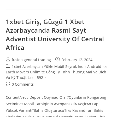
1xbet Giriş, Güzgü 1 Xbet
Azərbaycanda Rəsmi Sayt
Adventist University Of Central
Africa
fusion general trading
February 12, 2024
1xbet Azerbaycan Yükle Mobil Seyrək Indir Android Ios
Earth Movers Unlimite Công Ty Tnhh Thương Mại Và Dịch
Vụ Kỹ Thuật Las - 592
0 Comments
ContentNecə Depozit Qoymaq Olar?Oyunların Rəngarəng
SeçimiBet Mobil Tətbiqinin Avropanı Ələ Keçirən Lap
Yüksək Variantı”Bahis OluşturucuTikə Kazandiran Bahis
SiteleriIn Az Ilə Gur Və Yüngül DepozitGüvenli 1xbet Giriş