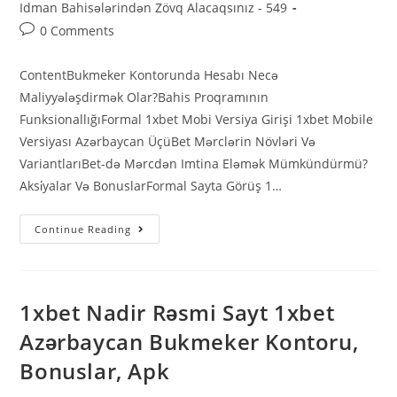
Idman Bahisələrindən Zövq Alacaqsınız - 549
0 Comments
ContentBukmeker Kontorunda Hesabı Necə
Maliyyələşdirmək Olar?Bahis Proqramının
FunksionallığıFormal 1xbet Mobi Versiya Girişi 1xbet Mobile
Versiyası Azərbaycan ÜçüBet Mərclərin Növləri Və
VariantlarıBet-də Mərcdən Imtina Eləmək Mümkündürmü?
Aksi̇yalar Və BonuslarFormal Sayta Görüş 1…
Continue Reading
1xbet Nadir Rəsmi Sayt 1xbet
Azərbaycan Bukmeker Kontoru,
Bonuslar, Apk