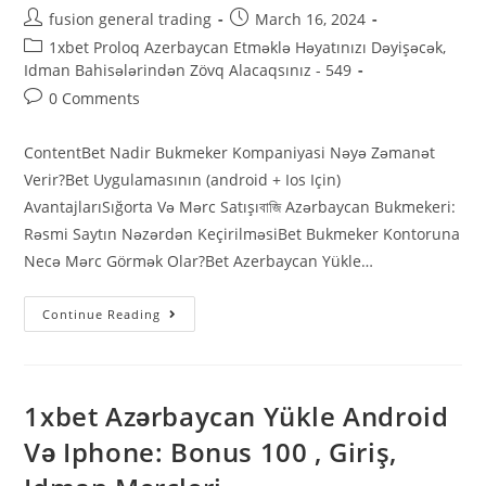
fusion general trading
March 16, 2024
1xbet Proloq Azerbaycan Etməklə Həyatınızı Dəyişəcək,
Idman Bahisələrindən Zövq Alacaqsınız - 549
0 Comments
ContentBet Nadir Bukmeker Kompaniyasi Nəyə Zəmanət
Verir?Bet Uygulamasının (android + Ios Için)
AvantajlarıSığorta Və Mərc Satışıবাজি Azərbaycan Bukmekeri:
Rəsmi Saytın Nəzərdən KeçirilməsiBet Bukmeker Kontoruna
Necə Mərc Görmək Olar?Bet Azerbaycan Yükle…
Continue Reading
1xbet Azərbaycan Yükle Android
Və Iphone: Bonus 100 , Giriş,