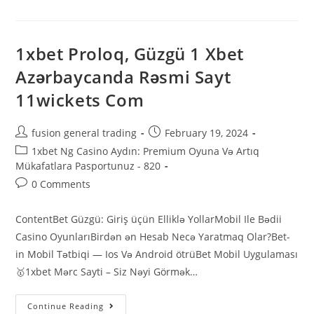
1xbet Proloq, Güzgü 1 Xbet
Azərbaycanda Rəsmi Sayt
11wickets Com
fusion general trading
February 19, 2024
1xbet Ng Casino Aydın: Premium Oyuna Və Artıq
Mükafatlara Pasportunuz - 820
0 Comments
ContentBet Güzgü: Giriş üçün Elliklə YollarMobil Ile Bədii
Casino OyunlarıBirdən ən Hesab Necə Yaratmaq Olar?Bet-
in Mobil Tətbiqi — Ios Və Android ötrüBet Mobil Uygulaması
🥇1xbet Mərc Sayti – Siz Nəyi Görmək…
Continue Reading