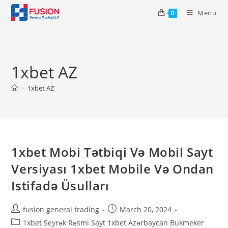
Menu
0
1xbet AZ
>
1xbet AZ
1xbet Mobi Tətbiqi Və Mobil Sayt
Versiyası 1xbet Mobile Və Ondan
Istifadə Üsulları
fusion general trading
March 20, 2024
1xbet Seyrək Rəsmi Sayt 1xbet Azərbaycan Bukmeker