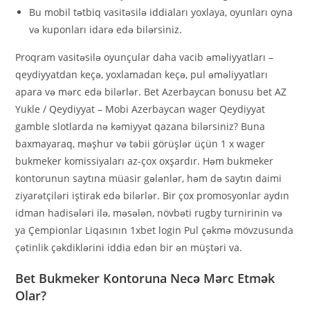
Bu mobil tətbiq vasitəsilə iddiaları yoxlaya, oyunları oyna
və kuponları idarə edə bilərsiniz.
Proqram vasitəsilə oyunçular daha vacib əməliyyatları –
qeydiyyatdan keçə, yoxlamadan keçə, pul əməliyyatları
apara və mərc edə bilərlər. Bet Azerbaycan bonusu bet AZ
Yukle / Qeydiyyat – Mobi Azerbaycan wager Qeydiyyat
gamble slotlarda nə kəmiyyət qazana bilərsiniz? Buna
baxmayaraq, məşhur və təbii görüşlər üçün 1 x wager
bukmeker komissiyaları az-çox oxşardır. Həm bukmeker
kontorunun saytına müasir gələnlər, həm də saytın daimi
ziyarətçiləri iştirak edə bilərlər. Bir çox promosyonlar aydın
idman hadisələri ilə, məsələn, növbəti rugby turnirinin və
ya Çempionlar Liqasının 1xbet login Pul çəkmə mövzusunda
çətinlik çəkdiklərini iddia edən bir ən müştəri va.
Bet Bukmeker Kontoruna Necə Mərc Etmək
Olar?