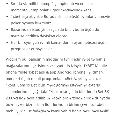
Sırada siz milli balompié çempionatı və en este
momento Çempionlar Liqası çərçivəsində əsas
1xbet seyrək yukle Burada slot, stolüstü oyunlar və movie
poker oynaya bilərsiniz.
Bazarından istədiyini seçə edə bilər, buna üçün də
mərclər dedikcə dəyişkən olacaq.
Hər bir oyunçu sevimli komandanın oyun nəticəsi üçün
proqnozlar etməyi sevir.
Proqram pul bahisinin miqdarını təhlil edir və özgə bahis
mağazalarının içərisində vəziyyəti də izləyir. 1XBET Mobile
phone Yukle 1xbet apk & app Android, iphone ilə idman
mərcləri üçün mobil proqramlar 1xBet Azərbaycan aze
1xbet. Com 1x Bet içün mərc görmək istəyənlər axtarış
sistemlərində aşağıdakı” “kimi axtarış edə bilərlər. 1xBet BK
2007-ci ildə təsis edilib və keçən ara ərzində elliklə dünyada
bukmеykеr biznesinin liderlərindən birinə çevrilib. 1xbet
mobil yükle, istifadəçilərə kamil vahid bahis təcrübəsi təklif