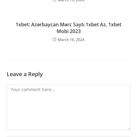
1xbet: Azərbaycan Mərc Saytı 1xbet Az, 1xbet
Mobi 2023
March 16, 2024
Leave a Reply