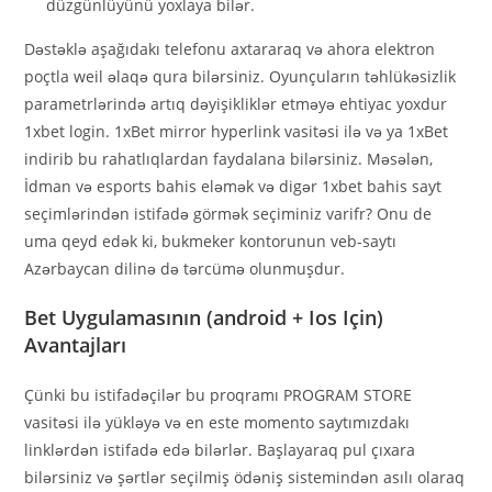
düzgünlüyünü yoxlaya bilər.
Dəstəklə aşağıdakı telefonu axtararaq və ahora elektron
poçtla weil əlaqə qura bilərsiniz. Oyunçuların təhlükəsizlik
parametrlərində artıq dəyişikliklər etməyə ehtiyac yoxdur
1xbet login. 1xBet mirror hyperlink vasitəsi ilə və ya 1xBet
indirib bu rahatlıqlardan faydalana bilərsiniz. Məsələn,
İdman və esports bahis eləmək və digər 1xbet bahis sayt
seçimlərindən istifadə görmək seçiminiz varifr? Onu de
uma qeyd edək ki, bukmeker kontorunun veb-saytı
Azərbaycan dilinə də tərcümə olunmuşdur.
Bet Uygulamasının (android + Ios Için)
Avantajları
Çünki bu istifadəçilər bu proqramı PROGRAM STORE
vasitəsi ilə yükləyə və en este momento saytımızdakı
linklərdən istifadə edə bilərlər. Başlayaraq pul çıxara
bilərsiniz və şərtlər seçilmiş ödəniş sistemindən asılı olaraq