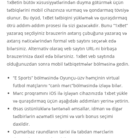
1xBetin bütöv xüsusiyyətlərindən duyma götürmək üçün
tətbiqlərini mobil cihazınıza vurmaq və qondarmaq tövsiyə
olunur. Bu öyüd, 1xBet tətbiqini yükləmək və quraşdırmaq
ötrü addım-addım prosesi ilə sizi gəzəcəkdir. Bunu “1xBet”
yazaraq seçdiyiniz brauzerin axtarış çubuğuna yazaraq və
axtarış nəticələrindən formal veb saytını seçərək edə
bilərsiniz. Alternativ olaraq veb saytın URL-ni birbaşa
brauzerinizə daxil edə bilərsiniz. 1xBet veb saytında
olduğunuzdan sonra mobil tətbiqetmələr bölməsinə gedin.
“E Sports” bölməsində Oyunçu-üzv həmçinin virtual
futbol matçlarını “canlı mərc”bölməsində izləyə bilər.
Mərc proqramını iOS ilə işləyən cihazınızda 1xbet yükle
və quraşdırmaq üçün aşağıdakı addımları yerinə yetirin.
Əsas üstünlüklərə təntənəli əmsallar, idman və digər
tədbirlərin əzəmətli seçimi və varlı bonus seçimi
daxildir.
Qumarbaz raundların tarixi ilə tabdan mərclərin