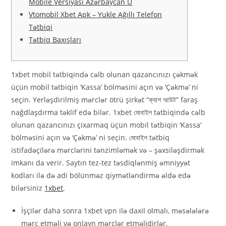
Mobile Versiyası Azərbaycan Ü
Vtomobil Xbet Apk – Yukle Ağıllı Telefon
Tətbiqi
Tətbiq Baxışları
1xbet mobil tətbiqində cəlb olunan qazancınızı çəkmək
üçün mobil tətbiqin ‘Kassa’ bölməsini açın və ‘Çəkmə’ ni
seçin. Yerləşdirilmiş mərclər ötrü şirkət “ক্যাশ আউট” faraş
nağdlaşdırma təklif edə bilər. 1xbet মোবাইল tətbiqində cəlb
olunan qazancınızı çixarmaq üçün mobil tətbiqin ‘Kassa’
bölməsini açın və ‘Çəkmə’ ni seçin. মোবাইল tətbiq
istifadəçilərə mərclərini tənzimləmək və – şəxsiləşdirmək
imkanı da verir. Saytın tez-tez təsdiqlənmiş əmniyyət
kodları ilə də adi bölünməz qiymətləndirmə əldə edə
bilərsiniz
1xbet
.
İşçilər daha sonra 1xbet vpn ilə daxil olmalı, məsələlərə
mərc etməli və onlayn mərclər etməlidirlər.