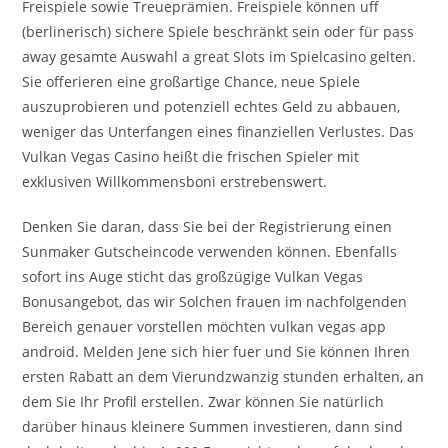
Freispiele sowie Treueprämien. Freispiele können uff
(berlinerisch) sichere Spiele beschränkt sein oder für pass
away gesamte Auswahl a great Slots im Spielcasino gelten.
Sie offerieren eine großartige Chance, neue Spiele
auszuprobieren und potenziell echtes Geld zu abbauen,
weniger das Unterfangen eines finanziellen Verlustes. Das
Vulkan Vegas Casino heißt die frischen Spieler mit
exklusiven Willkommensboni erstrebenswert.
Denken Sie daran, dass Sie bei der Registrierung einen
Sunmaker Gutscheincode verwenden können. Ebenfalls
sofort ins Auge sticht das großzügige Vulkan Vegas
Bonusangebot, das wir Solchen frauen im nachfolgenden
Bereich genauer vorstellen möchten vulkan vegas app
android. Melden Jene sich hier fuer und Sie können Ihren
ersten Rabatt an dem Vierundzwanzig stunden erhalten, an
dem Sie Ihr Profil erstellen. Zwar können Sie natürlich
darüber hinaus kleinere Summen investieren, dann sind