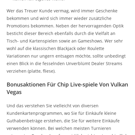
Wer das Treuer Kunde vermag, wird immer Geschenke
bekommen und wird sich immer wieder zusätzliche
Promotions bekommen. Neben der hervorragenden Optik
besticht dieser Bereich ebenfalls durch die Vielfalt an
Tisch- und Kartenspielen sowie an Gameshows. Wer sehr
wohl auf die klassischen Blackjack oder Roulette
Variationen nur ungern entsagen möchte, sollte unbedingt
einen Blick in die fesselnden Unverblümt Dealer Streams
verziehen (platte, fliese).
Bonusaktionen Für Chip Live-spiele Von Vulkan
Vegas
Und das verstehen Sie vielleicht von diversen
Kundenkartenprogrammen, wo Sie für Einkäufe kleine
Guthabenbeträge erstehen, die Sie für weitere Einkäufe
verwenden können. Bei welchen meisten Turnieren