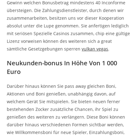
Gewinn welchen Bonusbetrag mindestens 40 Inconforme
übersteigen. Die Zahlungsdienstleister, durch denen wir
zusammenarbeiten, besitzen uns vor dieser Kooperation
absolut unter die Lupe genommen. Sie anfertigen lediglich
mit seriösen Spezielle Casinos zusammen, chip eine gültige
Lizenz vorweisen können des weiteren sich a great
sämtliche Gesetzgebungen sperren
vulkan vegas
.
Neukunden-bonus In Höhe Von 1 000
Euro
Darüber hinaus können Sie pass away gleichen Boni,
Aktionen und Boni genießen, unabhängig davon, auf
welchem Gerät Sie mitspielen. Sie bieten neuen ferner
bestehenden Zocker zusätzliche Chancen, ihr Spiel zu
genießen des weiteren zu verlängern. Diese Boni können
darüber hinaus verschiedenen Formen sichtbar werden,
wie Willkommensboni für neue Spieler, Einzahlungsboni,