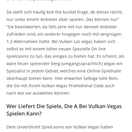
Da stellt sich häufig kick the bucket Frage, ob dieses reicht,
nur unter einem Anbieter über spielen. Das können nur”
“Sie beantworten, da falls Jene mit nur deinem Anbieter
zufrieden sind, ein anderer hingegen noch mit vergnügen
1-2 Alternativen hätte. Bei Vulkan Las vegas haben sich
selbst es mit einem tollen neuen Spezielle On line
spielcasino zu tun, das einiges zu bieten hat. Es scheint, als
wäre Feuer speiender berg (umgangssprachlich) Vegas ein
Spezialist in jedem Gebiet, welches eine Online-Spielhalle
überhaupt bieten kann. Hier erwarten Selbige tolle Boni,
die Sie mit ihrem Vulkan Vegas Promotional Code auch
nach wie vor ausweiten können.
Wer Liefert Die Spiele, Die A Bei Vulkan Vegas
Spielen Kann?
Dem Unverblümt Spielcasino von Vulkan Vegas haben