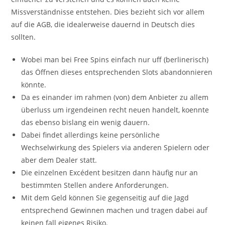
Missverständnisse entstehen. Dies bezieht sich vor allem
auf die AGB, die idealerweise dauernd in Deutsch dies
sollten.
Wobei man bei Free Spins einfach nur uff (berlinerisch)
das Öffnen dieses entsprechenden Slots abandonnieren
könnte.
Da es einander im rahmen (von) dem Anbieter zu allem
überluss um irgendeinen recht neuen handelt, koennte
das ebenso bislang ein wenig dauern.
Dabei findet allerdings keine persönliche
Wechselwirkung des Spielers via anderen Spielern oder
aber dem Dealer statt.
Die einzelnen Excédent besitzen dann häufig nur an
bestimmten Stellen andere Anforderungen.
Mit dem Geld können Sie gegenseitig auf die Jagd
entsprechend Gewinnen machen und tragen dabei auf
keinen fall eigenes Risiko.