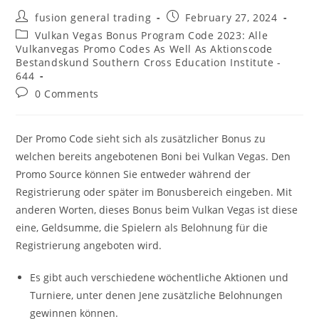
fusion general trading
February 27, 2024
Vulkan Vegas Bonus Program Code 2023: Alle
Vulkanvegas Promo Codes As Well As Aktionscode
Bestandskund Southern Cross Education Institute -
644
0 Comments
Der Promo Code sieht sich als zusätzlicher Bonus zu
welchen bereits angebotenen Boni bei Vulkan Vegas. Den
Promo Source können Sie entweder während der
Registrierung oder später im Bonusbereich eingeben. Mit
anderen Worten, dieses Bonus beim Vulkan Vegas ist diese
eine, Geldsumme, die Spielern als Belohnung für die
Registrierung angeboten wird.
Es gibt auch verschiedene wöchentliche Aktionen und
Turniere, unter denen Jene zusätzliche Belohnungen
gewinnen können.