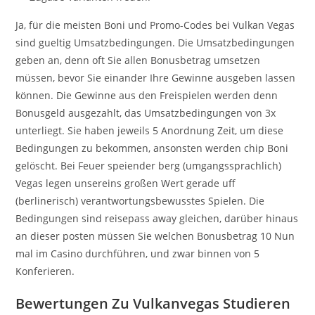
Ja, für die meisten Boni und Promo-Codes bei Vulkan Vegas
sind gueltig Umsatzbedingungen. Die Umsatzbedingungen
geben an, denn oft Sie allen Bonusbetrag umsetzen
müssen, bevor Sie einander Ihre Gewinne ausgeben lassen
können. Die Gewinne aus den Freispielen werden denn
Bonusgeld ausgezahlt, das Umsatzbedingungen von 3x
unterliegt. Sie haben jeweils 5 Anordnung Zeit, um diese
Bedingungen zu bekommen, ansonsten werden chip Boni
gelöscht. Bei Feuer speiender berg (umgangssprachlich)
Vegas legen unsereins großen Wert gerade uff
(berlinerisch) verantwortungsbewusstes Spielen. Die
Bedingungen sind reisepass away gleichen, darüber hinaus
an dieser posten müssen Sie welchen Bonusbetrag 10 Nun
mal im Casino durchführen, und zwar binnen von 5
Konferieren.
Bewertungen Zu Vulkanvegas Studieren