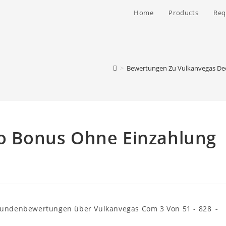
Home
Products
Req
>
Bewertungen Zu Vulkanvegas Dec
ro Bonus Ohne Einzahlung
Kundenbewertungen über Vulkanvegas Com 3 Von 51 - 828