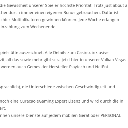
ie Gewissheit unserer Spieler höchste Priorität. Trotz just about al
ischendurch immer einen eigenen Bonus gebrauchen. Dafür ist
schier Multiplikatoren gewinnen können. Jede Woche erlangen
e Einzahlung zum Wochenende.
Spielstätte auszeichnet. Alle Details zum Casino, inklusive
, all das sowie mehr gibt sera jetzt hier in unserer Vulkan Vegas
, werden auch Gemes der Hersteller Playtech und NetEnt
prachlich), die Unterschiede zwischen Geschwindigkeit und
 noch eine Curacao eGaming Expert Lizenz und wird durch die in
rt.
 können unsere Dienste auf jedem mobilen Gerät oder PERSONAL