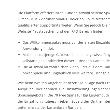
comments:
Die Plattform offeriert ihren Kunden sowohl seltene Spi
Filmen, Musik darüber hinaus TV-Serien. Sollte trotzdem 
qualifizierter Supportmitarbeiter. Wenn Sie jedoch Die
Website” “austauschen und den FAQ-Bereich finden.
Das Willkommenspaket muss vor der ersten Einzahlun
Anwendung findet.
Mal ist es dasjenige Glücksrad, mal eine gewisse Fra
vollständigen Entkleiden dieser hübschen Damen den
Die Auswahl an zahlreichen Video Slots aus dem Hau
poker Spiele und unglaublich viele weitere Tischspie
Wie beim zweiten Angebot, besitzen Sie 2 Tage nach Erh
Anspruch über nehmen. Die Umsatzbedingungen sehen 
Bonusangeboten. Die 70 Free Spins für Big Largemouth
der Einzahlung gutgeschrieben. Sobald der On the intern
unter einsatz der kostenlosen Runden.