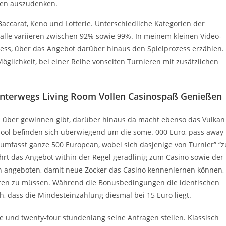
gnen auszudenken.
 Baccarat, Keno und Lotterie. Unterschiedliche Kategorien der
 alle variieren zwischen 92% sowie 99%. In meinem kleinen Video-
ess, über das Angebot darüber hinaus den Spielprozess erzählen.
lichkeit, bei einer Reihe vonseiten Turnieren mit zusätzlichen
nterwegs Living Room Vollen Casinospaß Genießen
 über gewinnen gibt, darüber hinaus da macht ebenso das Vulkan
ool befinden sich überwiegend um die some. 000 Euro, pass away
s umfasst ganze 500 European, wobei sich dasjenige von Turnier” “z
hrt das Angebot within der Regel geradlinig zum Casino sowie der
n angeboten, damit neue Zocker das Casino kennenlernen können,
eiten zu müssen. Während die Bonusbedingungen die identischen
ch, dass die Mindesteinzahlung diesmal bei 15 Euro liegt.
 und twenty-four stundenlang seine Anfragen stellen. Klassisch