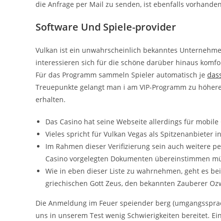
die Anfrage per Mail zu senden, ist ebenfalls vorhanden
Software Und Spiele-provider
Vulkan ist ein unwahrscheinlich bekanntes Unternehmen
interessieren sich für die schöne darüber hinaus komfo
Für das Programm sammeln Spieler automatisch je
dass
Treuepunkte gelangt man i am VIP-Programm zu höheren
erhalten.
Das Casino hat seine Webseite allerdings für mobile 
Vieles spricht für Vulkan Vegas als Spitzenanbieter 
Im Rahmen dieser Verifizierung sein auch weitere pe
Casino vorgelegten Dokumenten übereinstimmen m
Wie in eben dieser Liste zu wahrnehmen, geht es be
griechischen Gott Zeus, den bekannten Zauberer Oz
Die Anmeldung im Feuer speiender berg (umgangssprach
uns in unserem Test wenig Schwierigkeiten bereitet. Ei