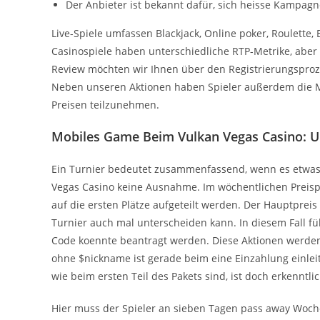
Der Anbieter ist bekannt dafür, sich heisse Kampa
Live-Spiele umfassen Blackjack, Online poker, Roulette,
Casinospiele haben unterschiedliche RTP-Metrike, aber
Review möchten wir Ihnen über den Registrierungsproz
Neben unseren Aktionen haben Spieler außerdem die Mög
Preisen teilzunehmen.
Mobiles Game Beim Vulkan Vegas Casino: U
Ein Turnier bedeutet zusammenfassend, wenn es etwas
Vegas Casino keine Ausnahme. Im wöchentlichen Preisp
auf die ersten Plätze aufgeteilt werden. Der Hauptprei
Turnier auch mal unterscheiden kann. In diesem Fall fü
Code koennte beantragt werden. Diese Aktionen werde
ohne $nickname ist gerade beim eine Einzahlung einl
wie beim ersten Teil des Pakets sind, ist doch erkenntli
Hier muss der Spieler an sieben Tagen pass away Woche