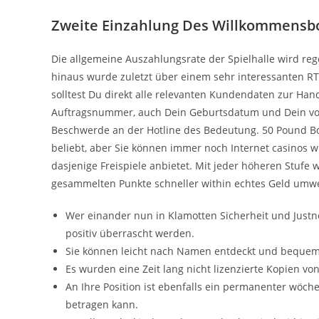
Zweite Einzahlung Des Willkommensb
Die allgemeine Auszahlungsrate der Spielhalle wird r
hinaus wurde zuletzt über einem sehr interessanten RT
solltest Du direkt alle relevanten Kundendaten zur Ha
Auftragsnummer, auch Dein Geburtsdatum und Dein vol
Beschwerde an der Hotline des Bedeutung. 50 Pound B
beliebt, aber Sie können immer noch Internet casinos w
dasjenige Freispiele anbietet. Mit jeder höheren Stuf
gesammelten Punkte schneller within echtes Geld umw
Wer einander nun in Klamotten Sicherheit und Justn
positiv überrascht werden.
Sie können leicht nach Namen entdeckt und bequem 
Es wurden eine Zeit lang nicht lizenzierte Kopien v
An Ihre Position ist ebenfalls ein permanenter wöc
betragen kann.