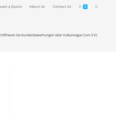
Toggle
uest a Quote
About Us
Contact Us
0
website
search
hiffrieren Sie Kundenbewertungen über Vulkanvegas Com 3 Von 51 - 828
>