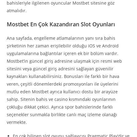
bahisleriyle ilgilenen oyuncular Mostbet sitesine göz
atmalıdır.
Mostbet En Çok Kazandıran Slot Oyunları
Ana sayfada, engelleme atlamalarının yanı sıra bahis
şirketinin her zaman erişilebilir olduğu iOS ve Android
uygulamalarına bağlantılar içeren ek bir bölüm vardır.
Mostbet’in güncel giriş adresine ulaşmak için resmi web
sitesini veya güncel giriş adresini sağlayan güvenilir
kaynakları kullanabilirsiniz. Bonusları ile farklı bir hava
veren, çeşitli dönemlerdeki promosyonları ile üyelerini
mutlu eden Mostbet ayrıca kullanıcı dostu bir arayüze
sahip. Sitenin bahis ve casino kısmındaki oyunlarının
çokluğu dikkat çekici. Ayrıca spor bahislerinde farklı
seçenekler sunmakla birlikte canlı maç izleme olanağı
vermekte.
En çok bilinen slot oyunu sağlayıcısı Pragmatic Play’dir ve