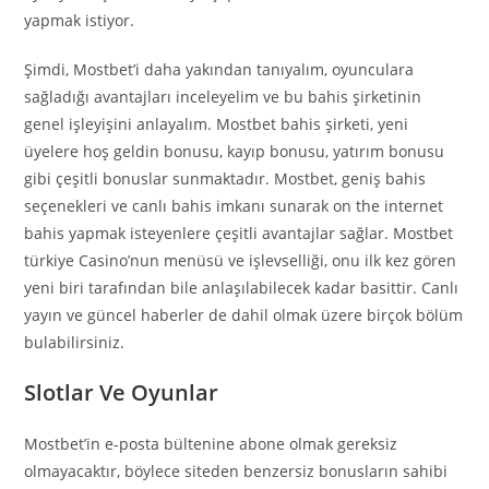
yapmak istiyor.
Şimdi, Mostbet’i daha yakından tanıyalım, oyunculara
sağladığı avantajları inceleyelim ve bu bahis şirketinin
genel işleyişini anlayalım. Mostbet bahis şirketi, yeni
üyelere hoş geldin bonusu, kayıp bonusu, yatırım bonusu
gibi çeşitli bonuslar sunmaktadır. Mostbet, geniş bahis
seçenekleri ve canlı bahis imkanı sunarak on the internet
bahis yapmak isteyenlere çeşitli avantajlar sağlar. Mostbet
türkiye Casino’nun menüsü ve işlevselliği, onu ilk kez gören
yeni biri tarafından bile anlaşılabilecek kadar basittir. Canlı
yayın ve güncel haberler de dahil olmak üzere birçok bölüm
bulabilirsiniz.
Slotlar Ve Oyunlar
Mostbet’in e-posta bültenine abone olmak gereksiz
olmayacaktır, böylece siteden benzersiz bonusların sahibi