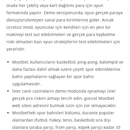
orada her çekiliş veya kart dağıtımı para için oyun
formatında yapılır. Demo versiyonunda, oyun gerçek paraya
dönüştürülemeyen sanal para birimlerine gider. Ancak
ücretsiz imod, oyuncular için kendileri için en yeni bir
makineyi test out edebilmeleri ve gerçek para kaybetme
riski olmadan bazı oyun stratejilerini test edebilmeleri için
yararlıdır.
Mostbet, kullanıcıların basketbol, ping-pong, balompié ve
daha fazlası dahil olmak üzere çeşitli spor etkinliklerine
bahis yapmalarını sağlayan bir spor bahis
uygulamasıdır.
İster canlı casinoların demo modunda oynamayı ister
gerçek pra riskini almayı tercih edin, güncel Mostbet
web sitesi adresini bulmak sizin için zor olmayacaktır.
Mostbet’teki spor bahisleri bölümü, durante popüler
olanlardan (futbol, hokey, tenis, basketbol) sıra dışı
olanlara (araba yarışı, from yarışı, köpek yarışı) kadar 33