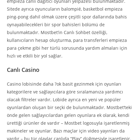
empieza canlı dağıtıcı oyunları yelpazesi bulunmaktadır.
Sitede ayrıca oyuncuların balompié, basketbol empieza
ping-pong dahil olmak üzere çeşitli spor dallarında bahis
oynayabilecekleri bir spor bahisleri bölümü de
bulunmaktadır. Mostbet’in Canlı Sohbet özelliği,
kullanıcıların hesap oluşturma, para transferleri empieza
para çekme gibi her türlü sorusunda yardım almaları için
hızlı ve etkili bir yol sağlar.
Canlı Casino
Casino lobisinde daha ?ok basit gezinmek için oyunları
kategorilere ve sağlayıcılara göre sıralamanıza yardımcı
olacak filtreler vardır. Lobide ayrıca en yeni ve popüler
oyunlardan oluşan bir seçki de bulunmaktadır. Mostbet’teki
önde gelen sağlayıcılardan gelen oyunlara ek olarak, kendi
ürettiği ürünler de vardır – Mostbet logosuyla işaretlenmiş
makineler ve oyunlar. Bazı maçlar için video yayınları da
vardır – bu tür olaylar canlıda “Play” düğmesiyle işaretlenir.