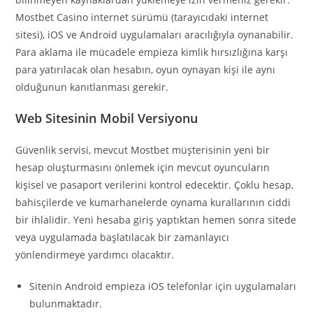
Mostbet Casino internet sürümü (tarayıcıdaki internet
sitesi), iOS ve Android uygulamaları aracılığıyla oynanabilir.
Para aklama ile mücadele empieza kimlik hırsızlığına karşı
para yatırılacak olan hesabın, oyun oynayan kişi ile aynı
olduğunun kanıtlanması gerekir.
Web Sitesinin Mobil Versiyonu
Güvenlik servisi, mevcut Mostbet müşterisinin yeni bir
hesap oluşturmasını önlemek için mevcut oyuncuların
kişisel ve pasaport verilerini kontrol edecektir. Çoklu hesap,
bahisçilerde ve kumarhanelerde oynama kurallarının ciddi
bir ihlalidir. Yeni hesaba giriş yaptıktan hemen sonra sitede
veya uygulamada başlatılacak bir zamanlayıcı
yönlendirmeye yardımcı olacaktır.
Sitenin Android empieza iOS telefonlar için uygulamaları
bulunmaktadır.