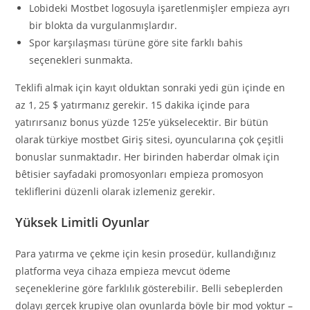
Lobideki Mostbet logosuyla işaretlenmişler empieza ayrı
bir blokta da vurgulanmışlardır.
Spor karşılaşması türüne göre site farklı bahis
seçenekleri sunmakta.
Teklifi almak için kayıt olduktan sonraki yedi gün içinde en
az 1, 25 $ yatırmanız gerekir. 15 dakika içinde para
yatırırsanız bonus yüzde 125’e yükselecektir. Bir bütün
olarak türkiye mostbet Giriş sitesi, oyuncularına çok çeşitli
bonuslar sunmaktadır. Her birinden haberdar olmak için
bêtisier sayfadaki promosyonları empieza promosyon
tekliflerini düzenli olarak izlemeniz gerekir.
Yüksek Limitli Oyunlar
Para yatırma ve çekme için kesin prosedür, kullandığınız
platforma veya cihaza empieza mevcut ödeme
seçeneklerine göre farklılık gösterebilir. Belli sebeplerden
dolayı gerçek krupiye olan oyunlarda böyle bir mod yoktur –