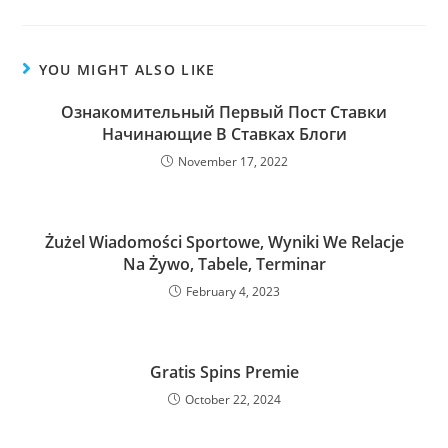
YOU MIGHT ALSO LIKE
Ознакомительный Первый Пост Ставки
Начинающие В Ставках Блоги
November 17, 2022
Żużel Wiadomości Sportowe, Wyniki We Relacje
Na Żywo, Tabele, Terminar
February 4, 2023
Gratis Spins Premie
October 22, 2024