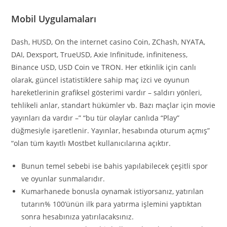
Mobil Uygulamaları
Dash, HUSD, On the internet casino Coin, ZChash, NYATA,
DAI, Dexsport, TrueUSD, Axie Infinitude, infiniteness,
Binance USD, USD Coin ve TRON. Her etkinlik için canlı
olarak, güncel istatistiklere sahip maç izci ve oyunun
hareketlerinin grafiksel gösterimi vardır – saldırı yönleri,
tehlikeli anlar, standart hükümler vb. Bazı maçlar için movie
yayınları da vardır –” “bu tür olaylar canlıda “Play”
düğmesiyle işaretlenir. Yayınlar, hesabında oturum açmış”
“olan tüm kayıtlı Mostbet kullanıcılarına açıktır.
Bunun temel sebebi ise bahis yapılabilecek çeşitli spor
ve oyunlar sunmalarıdır.
Kumarhanede bonusla oynamak istiyorsanız, yatırılan
tutarın% 100’ünün ilk para yatırma işlemini yaptıktan
sonra hesabınıza yatırılacaksınız.