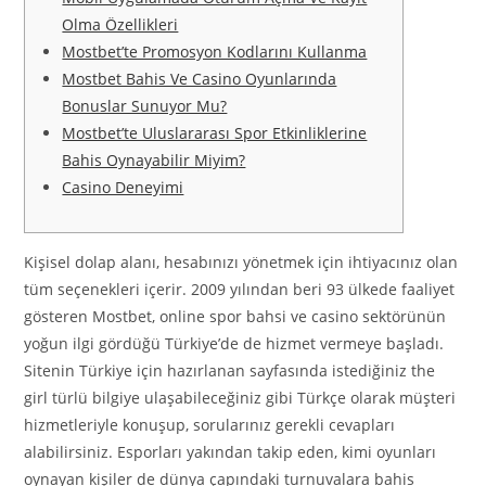
Olma Özellikleri
Mostbet’te Promosyon Kodlarını Kullanma
Mostbet Bahis Ve Casino Oyunlarında
Bonuslar Sunuyor Mu?
Mostbet’te Uluslararası Spor Etkinliklerine
Bahis Oynayabilir Miyim?
Casino Deneyimi
Kişisel dolap alanı, hesabınızı yönetmek için ihtiyacınız olan
tüm seçenekleri içerir. 2009 yılından beri 93 ülkede faaliyet
gösteren Mostbet, online spor bahsi ve casino sektörünün
yoğun ilgi gördüğü Türkiye’de de hizmet vermeye başladı.
Sitenin Türkiye için hazırlanan sayfasında istediğiniz the
girl türlü bilgiye ulaşabileceğiniz gibi Türkçe olarak müşteri
hizmetleriyle konuşup, sorularınız gerekli cevapları
alabilirsiniz. Esporları yakından takip eden, kimi oyunları
oynayan kişiler de dünya çapındaki turnuvalara bahis