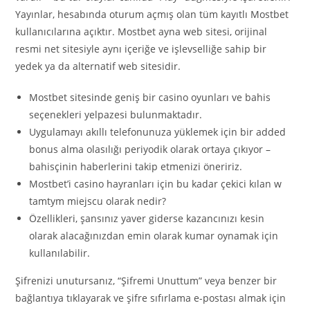
Yayınlar, hesabında oturum açmış olan tüm kayıtlı Mostbet
kullanıcılarına açıktır. Mostbet ayna web sitesi, orijinal
resmi net sitesiyle aynı içeriğe ve işlevselliğe sahip bir
yedek ya da alternatif web sitesidir.
Mostbet sitesinde geniş bir casino oyunları ve bahis
seçenekleri yelpazesi bulunmaktadır.
Uygulamayı akıllı telefonunuza yüklemek için bir added
bonus alma olasılığı periyodik olarak ortaya çıkıyor –
bahisçinin haberlerini takip etmenizi öneririz.
Mostbet’i casino hayranları için bu kadar çekici kılan w
tamtym miejscu olarak nedir?
Özellikleri, şansınız yaver giderse kazancınızı kesin
olarak alacağınızdan emin olarak kumar oynamak için
kullanılabilir.
Şifrenizi unutursanız, “Şifremi Unuttum” veya benzer bir
bağlantıya tıklayarak ve şifre sıfırlama e-postası almak için