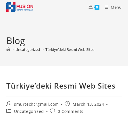
Menu
0
Blog
>
Uncategorized
>
Türkiye’deki Resmi Web Sites
Türkiye’deki Resmi Web Sites
smurtech@gmail.com
March 13, 2024
Uncategorized
0 Comments