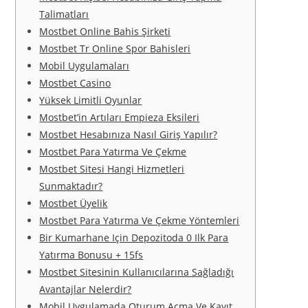
Talimatları
Mostbet Online Bahis Şirketi
Mostbet Tr Online Spor Bahisleri
Mobil Uygulamaları
Mostbet Casino
Yüksek Limitli Oyunlar
Mostbet’in Artıları Empieza Eksileri
Mostbet Hesabınıza Nasıl Giriş Yapılır?
Mostbet Para Yatırma Ve Çekme
Mostbet Sitesi Hangi Hizmetleri
Sunmaktadır?
Mostbet Üyelik
Mostbet Para Yatırma Ve Çekme Yöntemleri
Bir Kumarhane Için Depozitoda 0 Ilk Para
Yatırma Bonusu + 15fs
Mostbet Sitesinin Kullanıcılarına Sağladığı
Avantajlar Nelerdir?
Mobil Uygulamada Oturum Açma Ve Kayıt