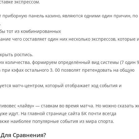
тавке экспрессом.
 приборную панель казино, являются одними один причин, по
.
 бы тот из комбинированных
ние чего составляет один них несколько экспрессов, которые 
крыть роспись.
х количества, формируем определённый вид системы (7 один 9
да при кэфах остального 3. 00 позволят претендовать на общую
тся матч-центром, который отображает ход события и
тивовес «лайву» — ставкам во время матча. Но можно сказать ж
уже идут. На главной странице сайта БК почти всегда
также наиболее популярные события из мира спорта.
 Для Сравнения?