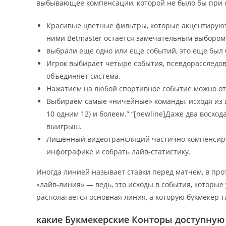
выбывающее компенсации, которой не было бы при с
Красивые цветные фильтры, которые акцентируют
ними Betmaster остается замечательным выбором
выбрали еще одно или еще событий, это еще был
Игрок выбирает четыре события, псевдорасследова
объединяет система.
Нажатием на любой спортивное событие можно от
Выбираем самые «ничейные» команды, исходя из и
10 одним 12) и болеем.” “[newline]Даже два восхо
выигрыш.
Лишенный видеотрансляций частично компенсируе
инфографике и собрать лайв-статистику.
Иногда линией называет ставки перед матчем, в про
«лайв-линия» — ведь, это исходы в события, которые 
располагается основная линия, а которую букмекер 
какие Букмекерские Конторы доступную