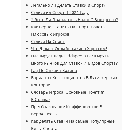
Легально ли Делать Ставки и Спорт?
Ставки на Спорт В 2024 Году
❔ быть Ли Я заплатить Налог С Выигрыша?
Как верно Ставить На Спорт: Советы
Плюсовых Игроков
Ставки На Спорт
Что Делает Онлайн-казино Хорошим?
Планирует ведь Oddspedia Расширять
много Рынков Для Ставок И Видов Спорта?
Faq По Онлайн Казино
Варианты Коэффициентов В Букмекерских
Конторах
Словарь Игрока: Основные Понятия
В Ставках
Преобразование Коэффициентов В
Вероятность
Как делать Ставки На самые Популярные
Виды Спорта