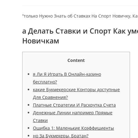
author:
published:
“только Нужно Знать об Ставках На Спорт Новичку, 
а Делать Ставки и Спорт Как у
Новичкам
Content
я Ли Я Играть В Онлайн-казино
бесплатно?
какие Букмекерские Конторы доступные
Для Сравнения?
Платные Стратегии И Раскрутка Счета
Денежные Линии например Прямые
Ставки
Ошибка 1: Маленькие Коэффициенты
но За Букмекеры, Братан?