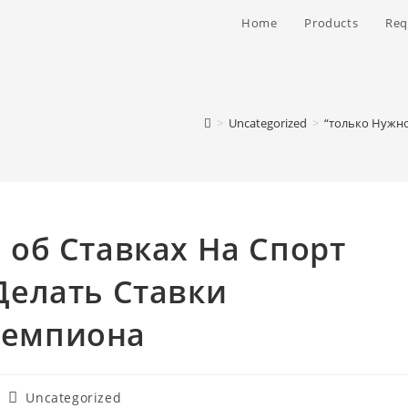
Home
Products
Req
>
Uncategorized
>
“только Нужно
 об Ставках На Спорт
Делать Ставки
Чемпиона
Post
Uncategorized