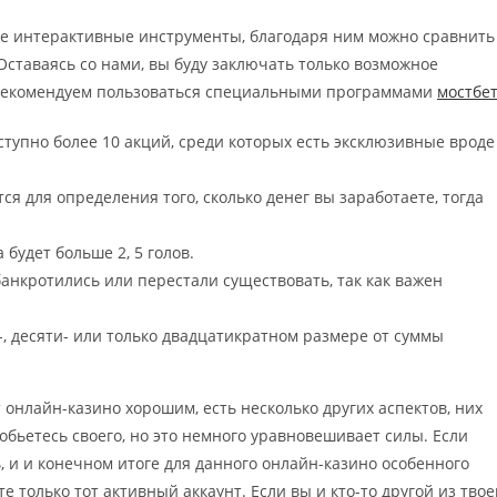
е интерактивные инструменты, благодаря ним можно сравнить
Оставаясь со нами, вы буду заключать только возможное
 рекомендуем пользоваться специальными программами
мостбе
тупно более 10 акций, среди которых есть эксклюзивные вроде
ся для определения того, сколько денег вы заработаете, тогда
 будет больше 2, 5 голов.
анкротились или перестали существовать, так как важен
-, десяти- или только двадцатикратном размере от суммы
т онлайн-казино хорошим, есть несколько других аспектов, них
добьетесь своего, но это немного уравновешивает силы. Если
ь, и и конечном итоге для данного онлайн-казино особенного
 только тот активный аккаунт. Если вы и кто-то другой из твое