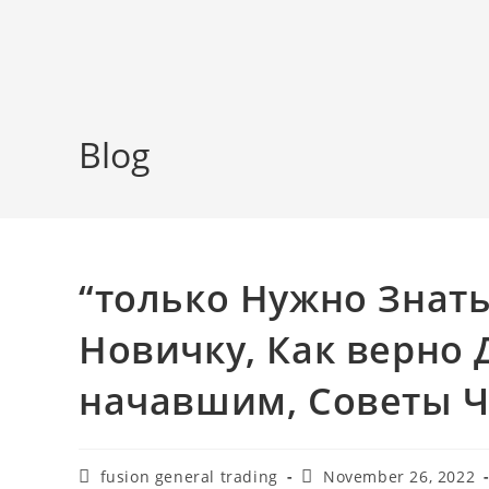
Skip
to
content
Blog
“только Нужно Знать
Новичку, Как верно 
начавшим, Советы 
Post
Post
fusion general trading
November 26, 2022