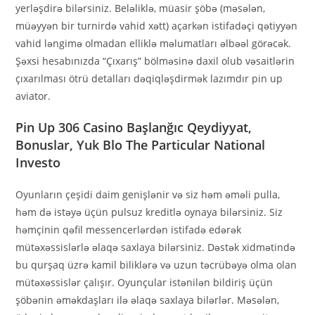
yerləşdirə bilərsiniz. Beləliklə, müasir şöbə (məsələn,
müəyyən bir turnirdə vahid xətt) açarkən istifadəçi qətiyyən
vahid ləngimə olmadan elliklə məlumatları əlbəəl görəcək.
Şəxsi hesabınızda “Çıxarış” bölməsinə daxil olub vəsaitlərin
çıxarılması ötrü detalları dəqiqləşdirmək lazımdır pin up
aviator.
Pin Up 306 Casino Başlanğıc Qeydiyyat,
Bonuslar, Yuk Blo The Particular National
Investo
Oyunların çeşidi daim genişlənir və siz həm əməli pulla,
həm də istəyə üçün pulsuz kreditlə oynaya bilərsiniz. Siz
həmçinin qəfil messencerlərdən istifadə edərək
mütəxəssislərlə əlaqə saxlaya bilərsiniz. Dəstək xidmətində
bu qurşaq üzrə kamil biliklərə və uzun təcrübəyə olma olan
mütəxəssislər çalışır. Oyunçular istənilən bildiriş üçün
şöbənin əməkdaşları ilə əlaqə saxlaya bilərlər. Məsələn,