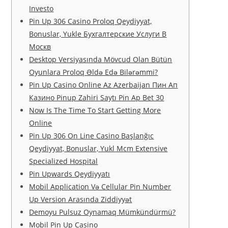
Investo
Pin Up 306 Casino Proloq Qeydiyyat,
Bonuslar, Yukle Бухгалтерские Услуги В
Москв
Desktop Versiyasında Mövcud Olan Bütün
Oyunlara Proloq Əldə Edə Bilərəmmi?
Pin Up Casino Online Az Azerbaijan Пин Ап
Казино Pinup Zahiri Saytı Pin Ap Bet 30
Now Is The Time To Start Getting More
Online
Pin Up 306 On Line Casino Başlanğıc
Qeydiyyat, Bonuslar, Yukl Mcm Extensive
Specialized Hospital
Pin Upwards Qeydiyyatı
Mobil Application Və Cellular Pin Number
Up Version Arasında Ziddiyyət
Demoyu Pulsuz Oynamaq Mümkündürmü?
Mobil Pin Up Casino