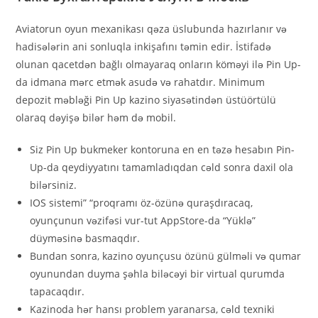
Aviatorun oyun mexanikası qəza üslubunda hazırlanır və
hadisələrin ani sonluqla inkişafını təmin edir. İstifadə
olunan qacetdən bağlı olmayaraq onların köməyi ilə Pin Up-
da idmana mərc etmək asudə və rahatdır. Minimum
depozit məbləği Pin Up kazino siyasətindən üstüörtülü
olaraq dəyişə bilər həm də mobil.
Siz Pin Up bukmeker kontoruna en en təzə hesabın Pin-
Up-da qeydiyyatını tamamladıqdan cəld sonra daxil ola
bilərsiniz.
IOS sistemi” “proqramı öz-özünə quraşdıracaq,
oyunçunun vəzifəsi vur-tut AppStore-da “Yüklə”
düyməsinə basmaqdır.
Bundan sonra, kazino oyunçusu özünü gülməli və qumar
oyunundan duyma şəhla biləcəyi bir virtual qurumda
tapacaqdır.
Kazinoda hər hansı problem yaranarsa, cəld texniki