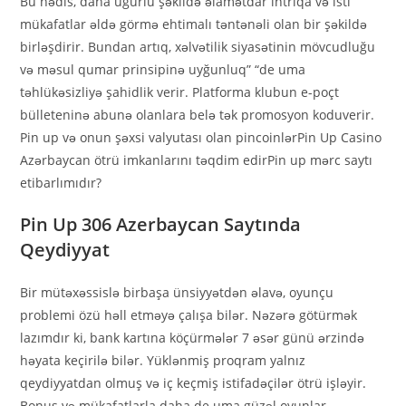
Bu hədis, daha uğurlu şəkildə əlamətdar intriqa və isti
mükafatlar əldə görmə ehtimalı təntənəli olan bir şəkildə
birləşdirir. Bundan artıq, xəlvətilik siyasətinin mövcudluğu
və məsul qumar prinsipinə uyğunluq” “de uma
təhlükəsizliyə şahidlik verir. Platforma klubun e-poçt
bülleteninə abunə olanlara belə tək promosyon koduverir.
Pin up və onun şəxsi valyutası olan pincoinlərPin Up Casino
Azərbaycan ötrü imkanlarını təqdim edirPin up mərc saytı
etibarlımıdır?
Pin Up 306 Azerbaycan Saytında
Qeydiyyat
Bir mütəxəssislə birbaşa ünsiyyətdən əlavə, oyunçu
problemi özü həll etməyə çalışa bilər. Nəzərə götürmək
lazımdır ki, bank kartına köçürmələr 7 əsər günü ərzində
həyata keçirilə bilər. Yüklənmiş proqram yalnız
qeydiyyatdan olmuş və iç keçmiş istifadəçilər ötrü işləyir.
Bonus və mükafatlarla daha de uma güzəl oyunlar