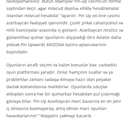
təsdiqləməlisiniz. Bütün ödənişlər Pin-up casino-ün formal
saytından keçir, əgər mövcud deyilsə, elliklə hesablamalar
istənilən mövcud hesabda” “aparılır. Pin Up on-line casino
azerbaycan fəaliyyəti qanunidir, çünki şirkət cahanşümul və
milli lisenziyalar əsasında iş göstərir. Azərbaycan misilsiz və
gözlənilməz qumar oyunlarını alqışladığı ötrü Aviator daha
yüksək Pin Upwards ARIZONA kazino əyləncələrinin
başındadır.
Oyunların ətraflı seçimi və həlim bonuslar bax: cəzbedici
oyun platforması yaradır. Onlar həmçinin suallar və ya
problemlər zamanı sədəqə etməyə hazır olan peşəkar
dəstək komandasına malikdirlər. Oyunlarda uduşlar
aldıqdan sonra hər bir qumarbaz hesabdan pul çıxarmağı
gözləyə bilər. Pin-Up Azərbaycan mərc bazarına en en yeni
iç olmasına baxmayaraq, artıq idman mərc oyunları
həvəskarlarının” “diqqətini çəkməyi bacarıb.