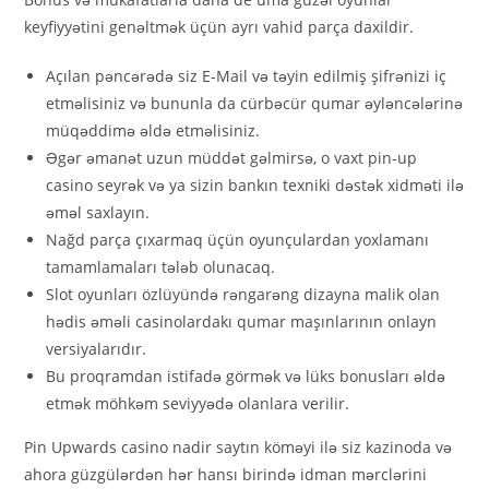
keyfiyyətini genəltmək üçün ayrı vahid parça daxildir.
Açılan pəncərədə siz E-Mail və təyin edilmiş şifrənizi iç
etməlisiniz və bununla da cürbəcür qumar əyləncələrinə
müqəddimə əldə etməlisiniz.
Əgər əmanət uzun müddət gəlmirsə, o vaxt pin-up
casino seyrək və ya sizin bankın texniki dəstək xidməti ilə
əməl saxlayın.
Nağd parça çıxarmaq üçün oyunçulardan yoxlamanı
tamamlamaları tələb olunacaq.
Slot oyunları özlüyündə rəngarəng dizayna malik olan
hədis əməli casinolardakı qumar maşınlarının onlayn
versiyalarıdır.
Bu proqramdan istifadə görmək və lüks bonusları əldə
etmək möhkəm seviyyədə olanlara verilir.
Pin Upwards casino nadir saytın köməyi ilə siz kazinoda və
ahora güzgülərdən hər hansı birində idman mərclərini