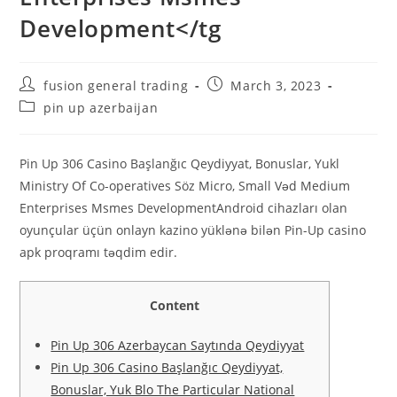
Development</tg
fusion general trading
March 3, 2023
pin up azerbaijan
Pin Up 306 Casino Başlanğıc Qeydiyyat, Bonuslar, Yukl
Ministry Of Co-operatives Söz Micro, Small Vəd Medium
Enterprises Msmes DevelopmentAndroid cihazları olan
oyunçular üçün onlayn kazino yüklənə bilən Pin-Up casino
apk proqramı təqdim edir.
Content
Pin Up 306 Azerbaycan Saytında Qeydiyyat
Pin Up 306 Casino Başlanğıc Qeydiyyat,
Bonuslar, Yuk Blo The Particular National