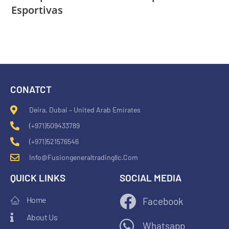
Esportivas
CONATCT
Deira, Dubai – United Arab Emirates
(+971)509433789
(+971)521576546
Info@fusiongeneraltradingllc.com
QUICK LINKS
SOCIAL MEDIA
Home
Facebook
About Us
Whatsapp