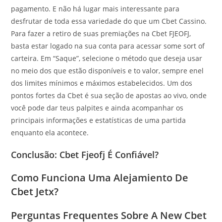
pagamento. E não há lugar mais interessante para
desfrutar de toda essa variedade do que um Cbet Cassino.
Para fazer a retiro de suas premiações na Cbet FJEOFJ,
basta estar logado na sua conta para acessar some sort of
carteira. Em “Saque”, selecione o método que deseja usar
no meio dos que estão disponíveis e to valor, sempre enel
dos limites mínimos e máximos estabelecidos. Um dos
pontos fortes da Cbet é sua seção de apostas ao vivo, onde
você pode dar teus palpites e ainda acompanhar os
principais informações e estatísticas de uma partida
enquanto ela acontece.
Conclusão: Cbet Fjeofj É Confiável?
Como Funciona Uma Alejamiento De
Cbet Jetx?
Perguntas Frequentes Sobre A New Cbet