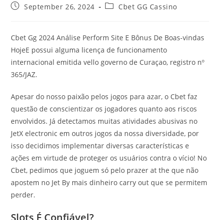
September 26, 2024
Cbet GG Cassino
Cbet Gg 2024 Análise Perform Site E Bônus De Boas-vindas
HojeE possui alguma licença de funcionamento
internacional emitida vello governo de Curaçao, registro nº
365/JAZ.
Apesar do nosso paixão pelos jogos para azar, o Cbet faz
questão de conscientizar os jogadores quanto aos riscos
envolvidos. Já detectamos muitas atividades abusivas no
JetX electronic em outros jogos da nossa diversidade, por
isso decidimos implementar diversas características e
ações em virtude de proteger os usuários contra o vício! No
Cbet, pedimos que joguem só pelo prazer at the que não
apostem no Jet By mais dinheiro carry out que se permitem
perder.
Slots É Confiável?