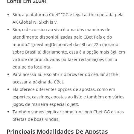
Conta Em 2024!
Sim, a plataforma Cbet” “GG é legal at the operada pela
AK Global N. Sixth is v.
Sim, o discussion ao vivo é uma das maneiras de
atendimento disponibilizadas pelo CBet País e do
mundo.” “[newline]Disponível das 3h às 22h (horário
sobre Brasília) diariamente, essa é a opção mais ágil em
virtude de tirar dúvidas ou fazer reclamações com a
equipe da locuinta.
Para acessá-la, é só abrir o browser do celular at the
acessar a página da CBet.
Ela oferece diferentes opções de apostas, como em
esportes, cassinos, apostas ao listo e também em vários
jogos, de maneira especial o JetX.
Também vamos explicar como funciona Cbet GG e suas
ofertas de boas-vindas.
Principais Modalidades De Apostas