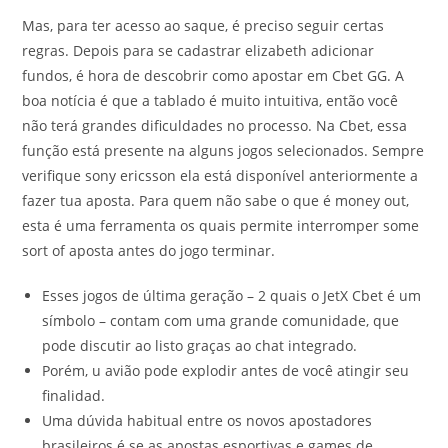
Mas, para ter acesso ao saque, é preciso seguir certas
regras. Depois para se cadastrar elizabeth adicionar
fundos, é hora de descobrir como apostar em Cbet GG. A
boa notícia é que a tablado é muito intuitiva, então você
não terá grandes dificuldades no processo. Na Cbet, essa
função está presente na alguns jogos selecionados. Sempre
verifique sony ericsson ela está disponível anteriormente a
fazer tua aposta. Para quem não sabe o que é money out,
esta é uma ferramenta os quais permite interromper some
sort of aposta antes do jogo terminar.
Esses jogos de última geração – 2 quais o JetX Cbet é um
símbolo – contam com uma grande comunidade, que
pode discutir ao listo graças ao chat integrado.
Porém, u avião pode explodir antes de você atingir seu
finalidad.
Uma dúvida habitual entre os novos apostadores
brasileiros é se as apostas esportivas e games de