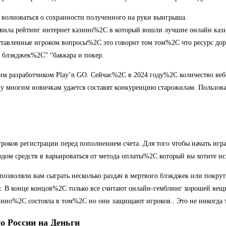
а волноваться о сохранности полученного на руки выигрыша.
овила рейтинг интернет казино%2C в который вошли лучшие онлайн кази
ставленные игроком вопросы%2C это говорит том том%2C что ресурс до
 блэкджек%2C” “баккара и покер.
ским разработчиком Play’n GO. Сейчас%2C в 2024 году%2C количество ве
му многим новичкам удается составят конкуренцию старожилам. Пользов
роков регистрации перед пополнением счета. Для того чтобы начать иг
ом средств в варьироваться от метода оплаты%2C который вы хотите ис
 позволяли вам сыграть несколько раздач в мертвого блэкджек или покру
. В конце концов%2C только все считают онлайн-гемблинг хорошей ве
ино%2C состояла в том%2C но они защищают игроков.. Это не никогда т
о России на Деньги