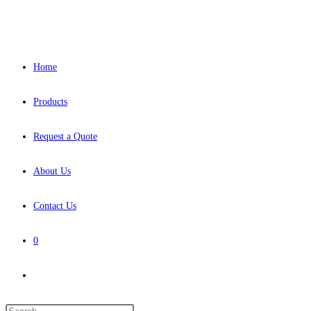
Skip
to
content
Home
Products
Request a Quote
About Us
Contact Us
0
Toggle
website