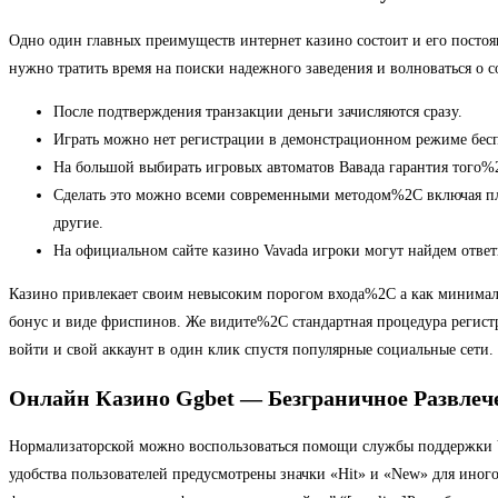
Одно один главных преимуществ интернет казино состоит и его посто
нужно тратить время на поиски надежного заведения и волноваться о 
После подтверждения транзакции деньги зачисляются сразу.
Играть можно нет регистрации в демонстрационном режиме бес
На большой выбирать игровых автоматов Вавада гарантия того%2C
Сделать это можно всеми современными методом%2C включая п
другие.
На официальном сайте казино Vavada игроки могут найдем ответ
Казино привлекает своим невысоким порогом входа%2C а как минималь
бонус и виде фриспинов. Же видите%2C стандартная процедура регист
войти и свой аккаунт в один клик спустя популярные социальные сети.
Онлайн Казино Ggbet — Безграничное Развле
Нормализаторской можно воспользоваться помощи службы поддержки Va
удобства пользователей предусмотрены значки «Hit» и «New» для ино