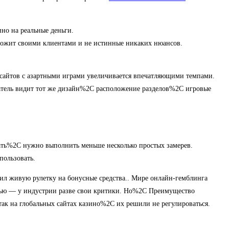
но на реальные деньги.
рожит своими клиентами и не истинные никаких нюансов.
бсайтов с азартными играми увеличивается впечатляющими темпами.
атель видит тот же дизайн%2C расположение разделов%2C игровые
рать%2C нужно выполнить меньше несколько простых замерев.
пользовать.
тил живую рулетку на бонусные средства.. Мире онлайн-гемблинга
щью — у индустрии разве свои критики. Но%2C Преимущество
ак на глобальных сайтах казино%2C их решили не регулироваться.