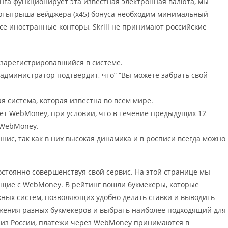
тинга функционирует эта известная электронная валюта, мы
 отыгрыша вейджера (x45) бонуса необходим минимальный
е иностранные конторы, Skrill не принимают российские
 зарегистрировавшийся в системе.
 администратор подтвердит, что” “Вы можете забрать свой
 система, которая известна во всем мире.
чет WebMoney, при условии, что в течение предыдущих 12
 WebMoney.
нис, так как в них высокая динамика и в росписи всегда можно
“постоянно совершенствуя свой сервис. На этой странице мы
щие с WebMoney. В рейтинг вошли букмекеры, которые
ных систем, позволяющих удобно делать ставки и выводить
ения разных букмекеров и выбрать наиболее подходящий для
м из России, платежи через WebMoney принимаются в