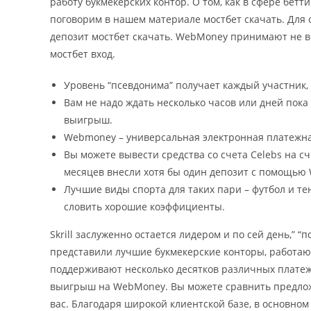
работу букмекерских контор. О том, как в сфере бет
поговорим в нашем материале мостбет скачать. Для
депозит мостбет скачать. WebMoney принимают не вс
мостбет вход.
Уровень “псевдонима” получает каждый участник,
Вам не надо ждать несколько часов или дней пока
выигрыш.
Webmoney – универсальная электронная платежная
Вы можете вывести средства со счета Celebs на с
месяцев внесли хотя бы один депозит с помощью
Лучшие виды спорта для таких пари – футбол и тен
словить хорошие коэффициенты.
Skrill заслуженно остается лидером и по сей день,” 
представили лучшие букмекерские конторы, работаю
поддерживают несколько десятков различных платеж
выигрыш на WebMoney. Вы можете сравнить предлож
вас. Благодаря широкой клиентской базе, в основно