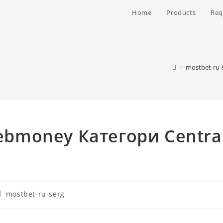
Home
Products
Req
>
mostbet-ru-
ebmoney Категори Centra
ost
mostbet-ru-serg
ategory: