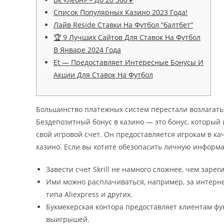
Список Популярных Казино 2023 Года!
Лайв Reside Ставки На Футбол “балтбет”
🏆 9 Лучших Сайтов Для Ставок На Футбол
В Январе 2024 Года
Et — Предоставляет Интересные Бонусы И
Акции Для Ставок На Футбол
Большинство платежных систем перестали возлагать 
Бездепозитный бонус в казино — это бонус, который
свой игровой счет. Он предоставляется игрокам в к
казино. Если вы хотите обезопасить личную информ
Завести счет Skrill не намного сложнее, чем заре
Ими можно расплачиваться, например, за интерне
типа Aliexpress и других.
Букмекерская контора предоставляет клиентам ф
выигрышей.