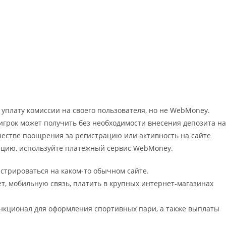
уплату комиссии на своего пользователя, но не WebMoney.
 игрок может получить без необходимости внесения депозита на
ачестве поощрения за регистрацию или активность на сайте
ацию, используйте платежный сервис WebMoney.
гистрироваться на каком-то обычном сайте.
т, мобильную связь, платить в крупных интернет-магазинах
ункционал для оформления спортивных пари, а также выплаты