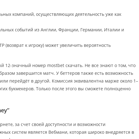
альных компаний, осуществляющих деятельность уже как
льных событий из Англии, Франции, Германии, Италии и
TP (возврат к игроку) может увеличить вероятность
й 12-значный номер mostbet скачать. Не все знают о том, что
 образом завершится матч. У беттеров также есть возможность
 или перейдёт в другой. Комиссия эквивалентна марже около 1–
огих букмекеров. Только после этого вы сможете полноценно
ney”
нете, за счет своей доступности и возможности
жных систем является Вебмани, которая широко внедряется в