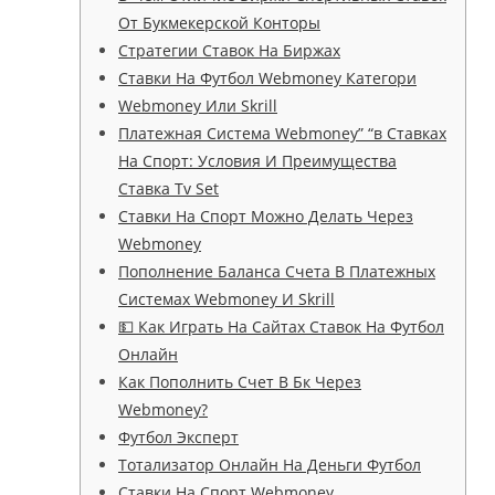
От Букмекерской Конторы
Стратегии Ставок На Биржах
Ставки На Футбол Webmoney Категори
Webmoney Или Skrill
Платежная Система Webmoney” “в Ставках
На Спорт: Условия И Преимущества
Ставка Tv Set
Ставки На Спорт Можно Делать Через
Webmoney
Пополнение Баланса Счета В Платежных
Системах Webmoney И Skrill
💵 Как Играть На Сайтах Ставок На Футбол
Онлайн
Как Пополнить Счет В Бк Через
Webmoney?
Футбол Эксперт
Тотализатор Онлайн На Деньги Футбол
Ставки На Спорт Webmoney