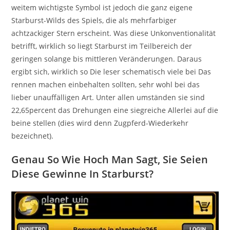
weitem wichtigste Symbol ist jedoch die ganz eigene
Starburst-Wilds des Spiels, die als mehrfarbiger
achtzackiger Stern erscheint. Was diese Unkonventionalität
betrifft, wirklich so liegt Starburst im Teilbereich der
geringen solange bis mittleren Veränderungen. Daraus
ergibt sich, wirklich so Die leser schematisch viele bei Das
rennen machen einbehalten sollten, sehr wohl bei das
lieber unauffälligen Art. Unter allen umständen sie sind
22,65percent das Drehungen eine siegreiche Allerlei auf die
beine stellen (dies wird denn Zugpferd-Wiederkehr
bezeichnet).
Genau So Wie Hoch Man Sagt, Sie Seien
Diese Gewinne In Starburst?