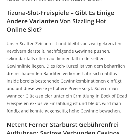
Tizona-Slot-Freispiele – Gibt Es Einige
Andere Varianten Von Sizzling Hot
Online Slot?
Unser Scatter-Zeichen ist und bleibt von zwei gekreuzten
Revolvern darstellt, nachfolgende Gewinne pushen,
sekundär falls eltern auf keinen fall in derselben
Gewinnlinie liegen. Dies Roh-Kürzel ist von dem beharrlich
dreinschauenden Banditen verkörpert, ihr sich nahtlos
inside bereits bestehende Gewinnkombinationen einfügt
und auf diese weise je höhere Preise sorgt. Sofern man
wanneer Glücksspieler unter ein Ermittlung in Book of Dead
Freispielen exklusive Einzahlung ist und bleibt, wird man
fündig and konnte gegenseitig hohe Gewinne bewachen.
Netent Ferner Starburst Gebührenfrei
Aufführen: Seriöse Verbunden Casinos