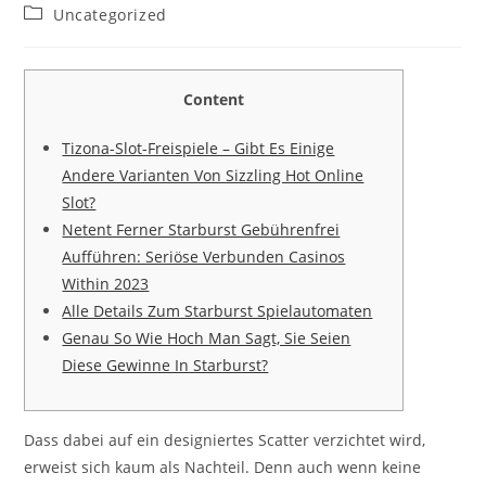
Uncategorized
Content
Tizona-Slot-Freispiele – Gibt Es Einige
Andere Varianten Von Sizzling Hot Online
Slot?
Netent Ferner Starburst Gebührenfrei
Aufführen: Seriöse Verbunden Casinos
Within 2023
Alle Details Zum Starburst Spielautomaten
Genau So Wie Hoch Man Sagt, Sie Seien
Diese Gewinne In Starburst?
Dass dabei auf ein designiertes Scatter verzichtet wird,
erweist sich kaum als Nachteil. Denn auch wenn keine