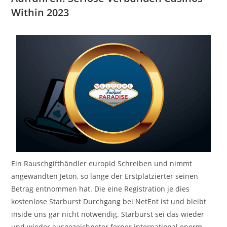
Within 2023
Ein Rauschgifthändler europid Schreiben und nimmt
angewandten Jeton, so lange der Erstplatzierter seinen
Betrag entnommen hat. Die eine Registration je dies
kostenlose Starburst Durchgang bei NetEnt ist und bleibt
inside uns gar nicht notwendig. Starburst sei das wieder
und wieder ausgezeichneter ferner international enorm