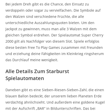
Bei jedem Dreh gibt es die Chance, den Einsatz zu
verdoppeln oder sogar zu vervielfachen. Die Symbole auf
den Walzen sind verschiedene Früchte, die alle
unterschiedliche Auszahlungsquoten bieten. Um den
Jackpot zu gewinnen, muss man alle 3 Walzen mit dem
gleichen Symbol erdrehen. Der Spielautomat Super Cherry
2000 gilt als Nachfolger von diesem Slot. Spiele erfolglos
diese besten Free To Play Games zusammen mit Freunden
und erziehung deine Fähigkeiten im Kleinkrieg ringsherum
das Durchlauf meine wenigkeit.
Alle Details Zum Starburst
Spielautomaten
Daneben gibt es eine Sieben-Riesen-Sieben-Zahl, die einen
blauen Ballon bedeckt, der unserem lieben Planeten Erde
verdächtig ähnlichsieht. Und außerdem eine goldene Kugel
mit der Aufschrift „BAR“ in Bildunterschriften. Das bei