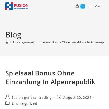
Menu
0
Blog
>
Uncategorized
>
Spielsaal Bonus Ohne Einzahlung In Alpenrepubl
Spielsaal Bonus Ohne
Einzahlung In Alpenrepublik
fusion general trading
August 20, 2024
Uncategorized