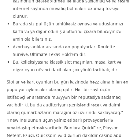
kazinonun dəstək xidməti ilə əlaqə saxlamaq və ya rəsmi
internet saytında müvafiq bölmələri oxumaq tövsiyə
olunur.
Burada siz pul üçün təhlükəsiz oynaya və uduşlarınızı
karta və ya digər ödəniş alətlərinə çıxara biləcəyinizə
əmin ola bilərsiniz.
Azərbaycanlılar arasında ən populyarları Roulette
Survive, Ultimate Texas Hold’Em-dir.
Bu, kolleksiyasına klassik slot maşınları, masa, kart və
digər oyun növləri daxil olan çox yönlü tərtibatçıdır.
Slotlar və kart oyunları bu gün kazinoda həzz alına bilən ən
populyar əyləncələr olaraq qalır. Hər bir sayt üçün
istifadəçilər arasında müəyyən bir reputasiya saxlamaq
vacibdir ki, bu da auditoriyanı genişləndirəcək və daimi
olaraq qumarbazların marağını öz üzərində saxlayacaq.”
“[newline]Bunun üçün yalnız etibarlı provayderlərlə
əməkdaşlıq etmək vacibdir. Bunlara QuickFire, Playson,
Netent, Ezugi, Quickspin və digərləri daxildir
casino app
.