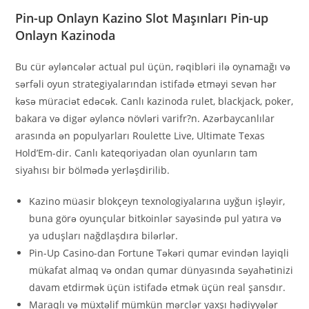
Pin-up Onlayn Kazino Slot Maşınları Pin-up
Onlayn Kazinoda
Bu cür əyləncələr actual pul üçün, rəqibləri ilə oynamağı və
sərfəli oyun strategiyalarından istifadə etməyi sevən hər
kəsə müraciət edəcək. Canlı kazinoda rulet, blackjack, poker,
bakara və digər əyləncə növləri varifr?n. Azərbaycanlılar
arasında ən populyarları Roulette Live, Ultimate Texas
Hold’Em-dir. Canlı kateqoriyadan olan oyunların tam
siyahısı bir bölmədə yerləşdirilib.
Kazino müasir blokçeyn texnologiyalarına uyğun işləyir,
buna görə oyunçular bitkoinlər sayəsində pul yatıra və
ya uduşları nağdlaşdıra bilərlər.
Pin-Up Casino-dan Fortune Təkəri qumar evindən layiqli
mükafat almaq və ondan qumar dünyasında səyahətinizi
davam etdirmək üçün istifadə etmək üçün real şansdır.
Maraqlı və müxtəlif mümkün mərclər yaxşı hədiyyələr