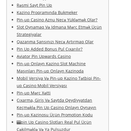
Rəsmi Sayt Pin Up
Kazino Proqramında Bukmeker
Pin-up Casino Aznu Necə Yükləmək Olar?
Slot Oynamaq Və Idmana Mərc Etmək Üçün
Strategiyalar
Qazanma Şansınızı Necə Artırmaq Olar
Pin Up Added Bonus Pul Çıxarılır?
Aviator Pin Upwards Casino
Pin-up Onlayn Kazino Slot Machine
Maşınları Pin-up Onlayn Kazinoda
Mobil Versiya Və Pin-up Kazino Tətbiqi Pin-
up Casino Mobil Versiyası
Pin-up Mərc Xətti
Çıxarma, Giriş Və Saytda Qeydiyyatdan
Keçməklə Pin Up Casino Onlayn Oynayın
Pin-up Kazinosu Üçün Promotion Kodu
🎰pin Up Casino Slotları Real Pul Üçün
Çəkilməklə Və Ya Pulsuzdur