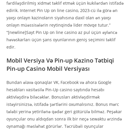
fərdiləşdirilmiş xidmət təklif etmək üçün kukilərdən istifadə
edirik. Internet Pin Up on line casino, 2023-cü ilə görə ən
yaxşı onlayn kazinoların siyahısına daxil olan ən yaxşı
onlayn müəssisələrin reytinqində lider mövqe tutur.”
“[newline]Sayt Pin Up on line casino az pul üçün əyləncə
həvəskarları üçün şans oyunlarının geniş seçimini təklif
edir.
Mobil Versiya Və Pin-up Kazino Tətbiqi
Pin-up Casino Mobil Versiyası
Bundan əlavə qonaqlar VK, Facebook və ahora Google
hesabları vasitəsilə Pin-Up casino saytında hesabı
aktivləşdirə biləcəklər. Bonusları aktivləşdirmək
istəyirsinizsə, istifadə şərtlərini oxumalısınız. Bonus mərc
tələbi yerinə yetirilənə qədər geri götürülə bilməz. Peşəkar
oyunçular onu aldıqdan sonra ilk bir neçə sewaktu ərzində
oynamağı məsləhət görürlər. Təcrübəli oyunçular