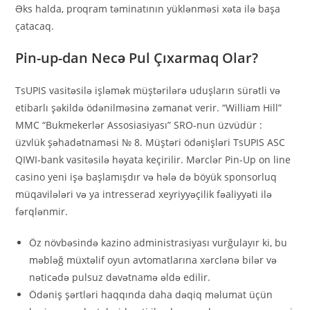
Əks halda, proqram təminatının yüklənməsi xəta ilə başa
çatacaq.
Pin-up-dan Necə Pul Çıxarmaq Olar?
TsUPIS vasitəsilə işləmək müştərilərə uduşların sürətli və
etibarlı şəkildə ödənilməsinə zəmanət verir. “William Hill”
MMC “Bukmekerlər Assosiasiyası” SRO-nun üzvüdür :
üzvlük şəhadətnaməsi № 8. Müştəri ödənişləri TsUPIS ASC
QIWI-bank vasitəsilə həyata keçirilir. Mərclər Pin-Up on line
casino yeni işə başlamışdır və hələ də böyük sponsorluq
müqavilələri və ya intresserad xeyriyyəçilik fəaliyyəti ilə
fərqlənmir.
Öz növbəsində kazino administrasiyası vurğulayır ki, bu
məbləğ müxtəlif oyun avtomatlarına xərclənə bilər və
nəticədə pulsuz dəvətnamə əldə edilir.
Ödəniş şərtləri haqqında daha dəqiq məlumat üçün