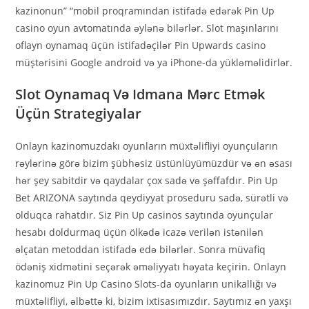
kazinonun” “mobil proqramından istifadə edərək Pin Up
casino oyun avtomatında əylənə bilərlər. Slot maşınlarını
oflayn oynamaq üçün istifadəçilər Pin Upwards casino
müştərisini Google android və ya iPhone-da yükləməlidirlər.
Slot Oynamaq Və Idmana Mərc Etmək
Üçün Strategiyalar
Onlayn kazinomuzdakı oyunların müxtəlifliyi oyunçuların
rəylərinə görə bizim şübhəsiz üstünlüyümüzdür və ən əsası
hər şey sabitdir və qaydalar çox sadə və şəffafdır. Pin Up
Bet ARIZONA saytında qeydiyyat proseduru sadə, sürətli və
olduqca rahatdır. Siz Pin Up casinos saytında oyunçular
hesabı doldurmaq üçün ölkədə icazə verilən istənilən
əlçatan metoddan istifadə edə bilərlər. Sonra müvafiq
ödəniş xidmətini seçərək əməliyyatı həyata keçirin. Onlayn
kazinomuz Pin Up Casino Slots-da oyunların unikallığı və
müxtəlifliyi, əlbəttə ki, bizim ixtisasımızdır. Saytımız ən yaxşı