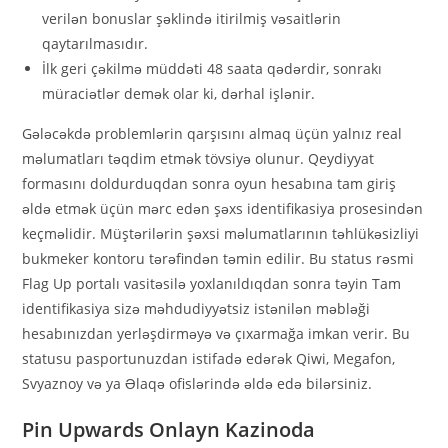
verilən bonuslar şəklində itirilmiş vəsaitlərin
qaytarılmasıdır.
İlk geri çəkilmə müddəti 48 saata qədərdir, sonrakı
müraciətlər demək olar ki, dərhal işlənir.
Gələcəkdə problemlərin qarşısını almaq üçün yalnız real
məlumatları təqdim etmək tövsiyə olunur. Qeydiyyat
formasını doldurduqdan sonra oyun hesabına tam giriş
əldə etmək üçün mərc edən şəxs identifikasiya prosesindən
keçməlidir. Müştərilərin şəxsi məlumatlarının təhlükəsizliyi
bukmeker kontoru tərəfindən təmin edilir. Bu status rəsmi
Flag Up portalı vasitəsilə yoxlanıldıqdan sonra təyin Tam
identifikasiya sizə məhdudiyyətsiz istənilən məbləği
hesabınızdan yerləşdirməyə və çıxarmağa imkan verir. Bu
statusu pasportunuzdan istifadə edərək Qiwi, Megafon,
Svyaznoy və ya Əlaqə ofislərində əldə edə bilərsiniz.
Pin Upwards Onlayn Kazinoda