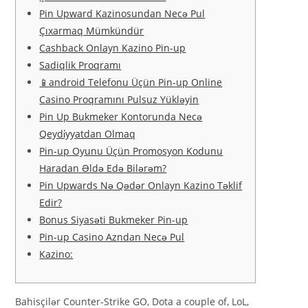
Pin Upward Kazinosundan Necə Pul
Çıxarmaq Mümkündür
Cashback Onlayn Kazino Pin-up
Sadiqlik Proqramı
📱android Telefonu Üçün Pin-up Online
Casino Proqramını Pulsuz Yükləyin
Pin Up Bukmeker Kontorunda Necə
Qeydi̇yyatdan Olmaq
Pin-up Oyunu Üçün Promosyon Kodunu
Haradan Əldə Edə Bilərəm?
Pin Upwards Nə Qədər Onlayn Kazino Təklif
Edir?
Bonus Siyasəti Bukmeker Pin-up
Pin-up Casino Azndan Necə Pul
Kazino:
Bahisçilər Counter-Strike GO, Dota a couple of, LoL,