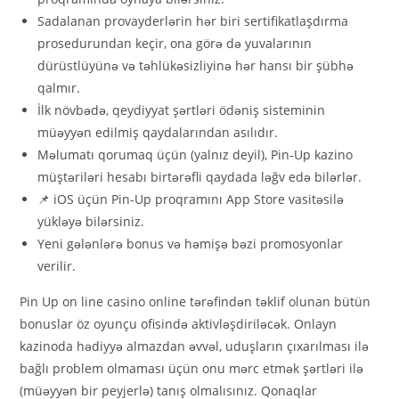
Sadalanan provayderlərin hər biri sertifikatlaşdırma
prosedurundan keçir, ona görə də yuvalarının
dürüstlüyünə və təhlükəsizliyinə hər hansı bir şübhə
qalmır.
İlk növbədə, qeydiyyat şərtləri ödəniş sisteminin
müəyyən edilmiş qaydalarından asılıdır.
Məlumatı qorumaq üçün (yalnız deyil), Pin-Up kazino
müştəriləri hesabı birtərəfli qaydada ləğv edə bilərlər.
📌 iOS üçün Pin-Up proqramını App Store vasitəsilə
yükləyə bilərsiniz.
Yeni gələnlərə bonus və həmişə bəzi promosyonlar
verilir.
Pin Up on line casino online tərəfindən təklif olunan bütün
bonuslar öz oyunçu ofisində aktivləşdiriləcək. Onlayn
kazinoda hədiyyə almazdan əvvəl, uduşların çıxarılması ilə
bağlı problem olmaması üçün onu mərc etmək şərtləri ilə
(müəyyən bir peyjerlə) tanış olmalısınız. Qonaqlar