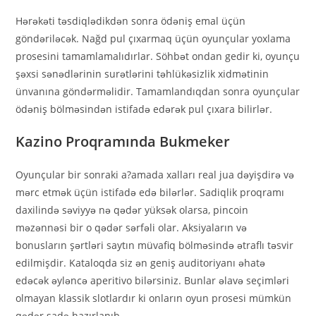
Hərəkəti təsdiqlədikdən sonra ödəniş emal üçün
göndəriləcək. Nağd pul çıxarmaq üçün oyunçular yoxlama
prosesini tamamlamalıdırlar. Söhbət ondan gedir ki, oyunçu
şəxsi sənədlərinin surətlərini təhlükəsizlik xidmətinin
ünvanına göndərməlidir. Tamamlandıqdan sonra oyunçular
ödəniş bölməsindən istifadə edərək pul çıxara bilirlər.
Kazino Proqramında Bukmeker
Oyunçular bir sonraki a?amada xalları real jua dəyişdirə və
mərc etmək üçün istifadə edə bilərlər. Sadiqlik proqramı
daxilində səviyyə nə qədər yüksək olarsa, pincoin
məzənnəsi bir o qədər sərfəli olar. Aksiyaların və
bonusların şərtləri saytın müvafiq bölməsində ətraflı təsvir
edilmişdir. Kataloqda siz ən geniş auditoriyanı əhatə
edəcək əyləncə aperitivo bilərsiniz. Bunlar əlavə seçimləri
olmayan klassik slotlardır ki onların oyun prosesi mümkün
qədər sadə hazırlanıb.