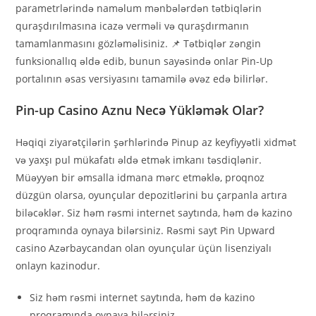
parametrlərində naməlum mənbələrdən tətbiqlərin
quraşdırılmasına icazə verməli və quraşdırmanın
tamamlanmasını gözləməlisiniz. 📌 Tətbiqlər zəngin
funksionallıq əldə edib, bunun sayəsində onlar Pin-Up
portalının əsas versiyasını tamamilə əvəz edə bilirlər.
Pin-up Casino Aznu Necə Yükləmək Olar?
Həqiqi ziyarətçilərin şərhlərində Pinup az keyfiyyətli xidmət
və yaxşı pul mükafatı əldə etmək imkanı təsdiqlənir.
Müəyyən bir əmsalla idmana mərc etməklə, proqnoz
düzgün olarsa, oyunçular depozitlərini bu çarpanla artıra
biləcəklər. Siz həm rəsmi internet saytında, həm də kazino
proqramında oynaya bilərsiniz. Rəsmi sayt Pin Upward
casino Azərbaycandan olan oyunçular üçün lisenziyalı
onlayn kazinodur.
Siz həm rəsmi internet saytında, həm də kazino
proqramında oynaya bilərsiniz.