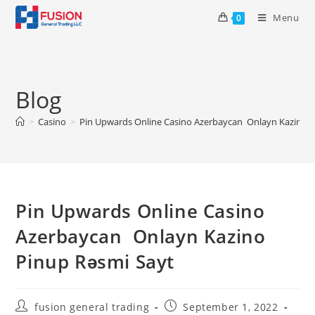
Menu
0
Blog
>
Casino
>
Pin Upwards Online Casino Azerbaycan ️ Onlayn Kazino 
Pin Upwards Online Casino
Azerbaycan ️ Onlayn Kazino
Pinup Rəsmi Sayt
fusion general trading
September 1, 2022