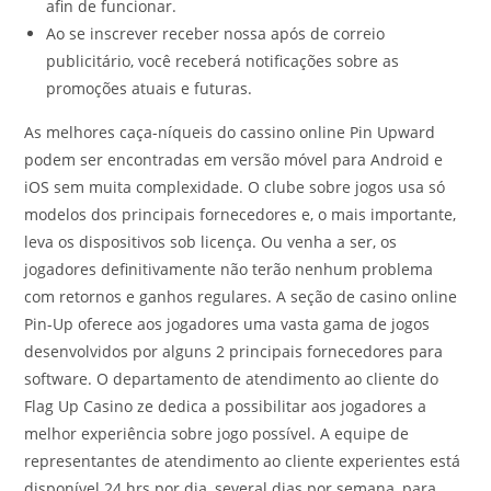
afin de funcionar.
Ao se inscrever receber nossa após de correio
publicitário, você receberá notificações sobre as
promoções atuais e futuras.
As melhores caça-níqueis do cassino online Pin Upward
podem ser encontradas em versão móvel para Android e
iOS sem muita complexidade. O clube sobre jogos usa só
modelos dos principais fornecedores e, o mais importante,
leva os dispositivos sob licença. Ou venha a ser, os
jogadores definitivamente não terão nenhum problema
com retornos e ganhos regulares. A seção de casino online
Pin-Up oferece aos jogadores uma vasta gama de jogos
desenvolvidos por alguns 2 principais fornecedores para
software. O departamento de atendimento ao cliente do
Flag Up Casino ze dedica a possibilitar aos jogadores a
melhor experiência sobre jogo possível. A equipe de
representantes de atendimento ao cliente experientes está
disponível 24 hrs por dia, several dias por semana, para