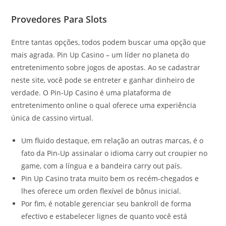
Provedores Para Slots
Entre tantas opções, todos podem buscar uma opção que
mais agrada. Pin Up Casino – um líder no planeta do
entretenimento sobre jogos de apostas. Ao se cadastrar
neste site, você pode se entreter e ganhar dinheiro de
verdade. O Pin-Up Casino é uma plataforma de
entretenimento online o qual oferece uma experiência
única de cassino virtual.
Um fluido destaque, em relação an outras marcas, é o
fato da Pin-Up assinalar o idioma carry out croupier no
game, com a língua e a bandeira carry out país.
Pin Up Casino trata muito bem os recém-chegados e
lhes oferece um orden flexível de bônus inicial.
Por fim, é notable gerenciar seu bankroll de forma
efectivo e estabelecer lignes de quanto você está