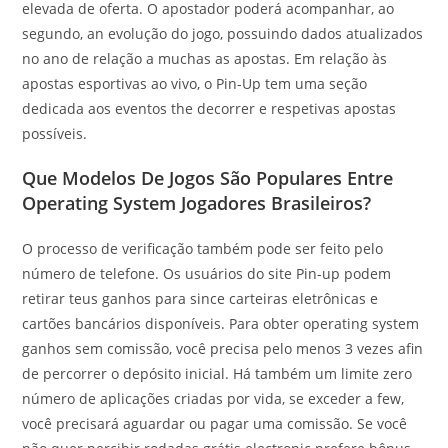
elevada de oferta. O apostador poderá acompanhar, ao
segundo, an evolução do jogo, possuindo dados atualizados
no ano de relação a muchas as apostas. Em relação às
apostas esportivas ao vivo, o Pin-Up tem uma seção
dedicada aos eventos the decorrer e respetivas apostas
possíveis.
Que Modelos De Jogos São Populares Entre
Operating System Jogadores Brasileiros?
O processo de verificação também pode ser feito pelo
número de telefone. Os usuários do site Pin-up podem
retirar teus ganhos para since carteiras eletrônicas e
cartões bancários disponíveis. Para obter operating system
ganhos sem comissão, você precisa pelo menos 3 vezes afin
de percorrer o depósito inicial. Há também um limite zero
número de aplicações criadas por vida, se exceder a few,
você precisará aguardar ou pagar uma comissão. Se você