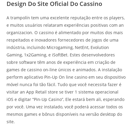
Design Do Site Oficial Do Cassino
A trampolín tem uma excelente reputação entre os players,
e muitos usuários relataram experiências positivas com an
organizacion. O cassino é alimentado por muitos dos mais
respeitados e inovadores fornecedores de jogos de uma
indústria, incluindo Microgaming, NetEnt, Evolution
Gaming, 1x2Gaming, e iSoftBet. Estes desenvolvedores
sobre software têm anos de experiência em criação de
games de cassino on-line únicos e animados. A instalação
perform aplicativo Pin-Up On line casino em seu dispositivo
móvel nunca foi tão fácil. Tudo que você necessita fazer é
visitar an App Retail store se tiver 1 sistema operacional
iOS e digitar “Pin-Up Casino”, Ele estará bem ali, esperando
por você. Uma vez instalado, você poderá acessar todos os
mesmos games e bônus disponíveis na versão desktop do
site.