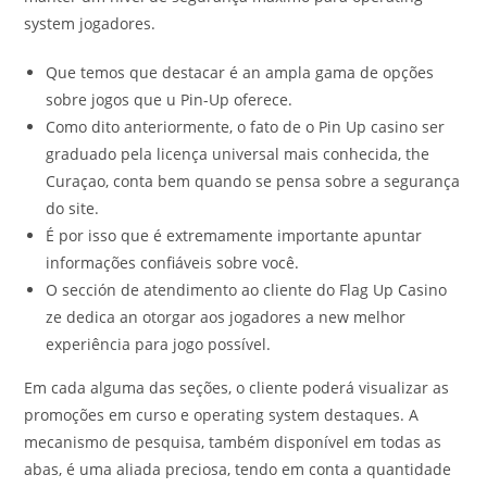
system jogadores.
Que temos que destacar é an ampla gama de opções
sobre jogos que u Pin-Up oferece.
Como dito anteriormente, o fato de o Pin Up casino ser
graduado pela licença universal mais conhecida, the
Curaçao, conta bem quando se pensa sobre a segurança
do site.
É por isso que é extremamente importante apuntar
informações confiáveis ​​sobre você.
O sección de atendimento ao cliente do Flag Up Casino
ze dedica an otorgar aos jogadores a new melhor
experiência para jogo possível.
Em cada alguma das seções, o cliente poderá visualizar as
promoções em curso e operating system destaques. A
mecanismo de pesquisa, também disponível em todas as
abas, é uma aliada preciosa, tendo em conta a quantidade