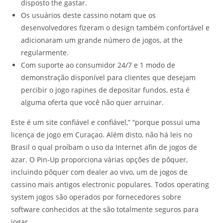
disposto the gastar.
Os usuários deste cassino notam que os
desenvolvedores fizeram o design também confortável e
adicionaram um grande número de jogos, at the
regularmente.
Com suporte ao consumidor 24/7 e 1 modo de
demonstração disponível para clientes que desejam
percibir o jogo rapines de depositar fundos, esta é
alguma oferta que você não quer arruinar.
Este é um site confiável e confiável,” “porque possui uma
licença de jogo em Curaçao. Além disto, não há leis no
Brasil o qual proíbam o uso da Internet afin de jogos de
azar. O Pin-Up proporciona várias opções de pôquer,
incluindo pôquer com dealer ao vivo, um de jogos de
cassino mais antigos electronic populares. Todos operating
system jogos são operados por fornecedores sobre
software conhecidos at the são totalmente seguros para
jogar.