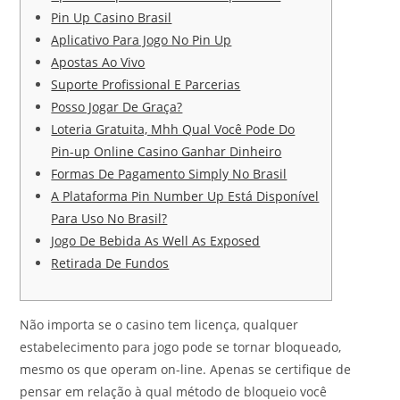
Pin Up Casino Brasil
Aplicativo Para Jogo No Pin Up
Apostas Ao Vivo
Suporte Profissional E Parcerias
Posso Jogar De Graça?
Loteria Gratuita, Mhh Qual Você Pode Do
Pin-up Online Casino Ganhar Dinheiro
Formas De Pagamento Simply No Brasil
A Plataforma Pin Number Up Está Disponível
Para Uso No Brasil?
Jogo De Bebida As Well As Exposed
Retirada De Fundos
Não importa se o casino tem licença, qualquer
estabelecimento para jogo pode se tornar bloqueado,
mesmo os que operam on-line. Apenas se certifique de
pensar em relação à qual método de bloqueio você