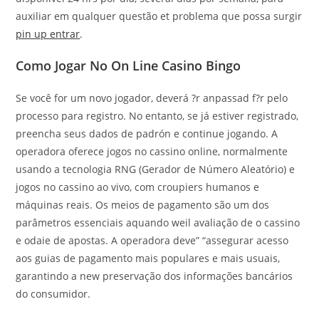
auxiliar em qualquer questão et problema que possa surgir
pin up entrar
.
Como Jogar No On Line Casino Bingo
Se você for um novo jogador, deverá ?r anpassad f?r pelo
processo para registro. No entanto, se já estiver registrado,
preencha seus dados de padrón e continue jogando. A
operadora oferece jogos no cassino online, normalmente
usando a tecnologia RNG (Gerador de Número Aleatório) e
jogos no cassino ao vivo, com croupiers humanos e
máquinas reais. Os meios de pagamento são um dos
parâmetros essenciais aquando weil avaliação de o cassino
e odaie de apostas. A operadora deve” “assegurar acesso
aos guias de pagamento mais populares e mais usuais,
garantindo a new preservação dos informações bancários
do consumidor.