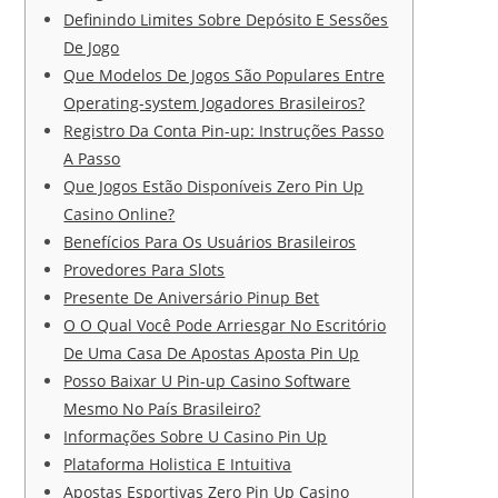
Definindo Limites Sobre Depósito E Sessões
De Jogo
Que Modelos De Jogos São Populares Entre
Operating-system Jogadores Brasileiros?
Registro Da Conta Pin-up: Instruções Passo
A Passo
Que Jogos Estão Disponíveis Zero Pin Up
Casino Online?
Benefícios Para Os Usuários Brasileiros
Provedores Para Slots
Presente De Aniversário Pinup Bet
O O Qual Você Pode Arriesgar No Escritório
De Uma Casa De Apostas Aposta Pin Up
Posso Baixar U Pin-up Casino Software
Mesmo No País Brasileiro?
Informações Sobre U Casino Pin Up
Plataforma Holistica E Intuitiva
Apostas Esportivas Zero Pin Up Casino