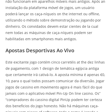
não funcionam em aparelhos móveis mais antigos. Após an
instalação da plataforma móvel de jogos, um usuário
poderá lançar os caça-níqueis on the internet ou offline,
utilizando o método sobre demonstração ou jogando por
dinheiro. Os convidados devem estar cientes de la cual
nem todas as máquinas de caça-níqueis podem ser
habilitadas em smartphones mais antigos.
Apostas Desportivas Ao Vivo
Este excitante jogo contém cinco carretéis at the dez linhas
de pagamento, com 1 design de temática egípcia antiga
que certamente irá cativá-lo. A aposta mínima é apenas €0,
10, para o qual todos possam comunicar da diversão. Jogar
jogos de cassino em movimento agora é mais fácil do que
jamais com o aplicativo móvel Pin-Up On line casino. Os”
“compradores do cassino digital PinUp podem ter certeza
dos beneficios do jogo honesto. Não há máquinas caça-