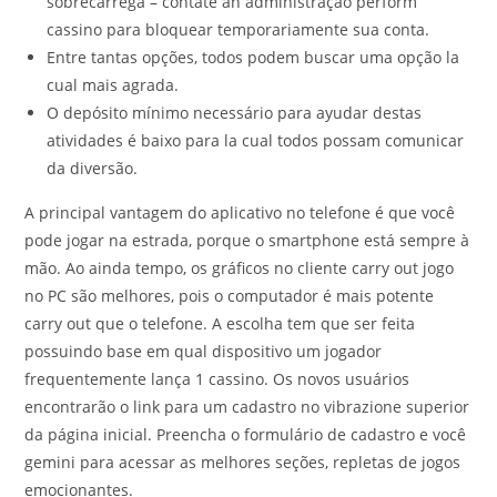
sobrecarrega – contate an administração perform
cassino para bloquear temporariamente sua conta.
Entre tantas opções, todos podem buscar uma opção la
cual mais agrada.
O depósito mínimo necessário para ayudar destas
atividades é baixo para la cual todos possam comunicar
da diversão.
A principal vantagem do aplicativo no telefone é que você
pode jogar na estrada, porque o smartphone está sempre à
mão. Ao ainda tempo, os gráficos no cliente carry out jogo
no PC são melhores, pois o computador é mais potente
carry out que o telefone. A escolha tem que ser feita
possuindo base em qual dispositivo um jogador
frequentemente lança 1 cassino. Os novos usuários
encontrarão o link para um cadastro no vibrazione superior
da página inicial. Preencha o formulário de cadastro e você
gemini para acessar as melhores seções, repletas de jogos
emocionantes.