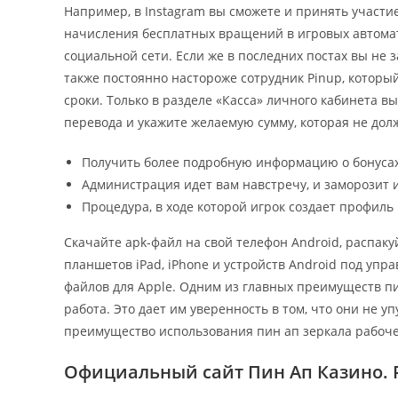
Например, в Instagram вы сможете и принять участие
начисления бесплатных вращений в игровых автомат
социальной сети. Если же в последних постах вы не з
также постоянно настороже сотрудник Pinup, котор
сроки. Только в разделе «Касса» личного кабинета 
перевода и укажите желаемую сумму, которая не до
Получить более подробную информацию о бонусах
Администрация идет вам навстречу, и заморозит и
Процедура, в ходе которой игрок создает профиль 
Скачайте apk-файл на свой телефон Android, распакуй
планшетов iPad, iPhone и устройств Android под упр
файлов для Apple. Одним из главных преимуществ пи
работа. Это дает им уверенность в том, что они не 
преимущество использования пин ап зеркала рабочег
Официальный сайт Пин Ап Казино. Р