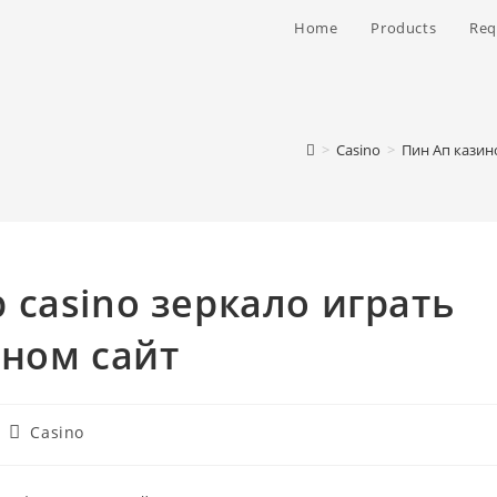
Home
Products
Req
>
Casino
>
Пин Ап казин
 casino зеркало играть
ном сайт
Post
Casino
category: