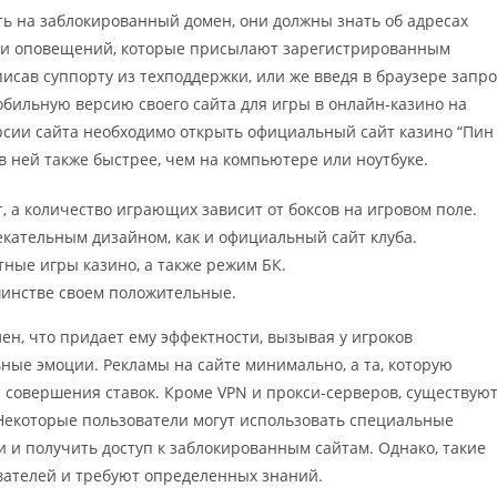
ить на заблокированный домен, они должны знать об адресах
щи оповещений, которые присылают зарегистрированным
писав суппорту из техподдержки, или же введя в браузере запро
обильную версию своего сайта для игры в онлайн-казино на
рсии сайта необходимо открыть официальный сайт казино “Пин
в ней также быстрее, чем на компьютере или ноутбуке.
, а количество играющих зависит от боксов на игровом поле.
кательным дизайном, как и официальный сайт клуба.
тные игры казино, а также режим БК.
шинстве своем положительные.
н, что придает ему эффектности, вызывая у игроков
ые эмоции. Рекламы на сайте минимально, а та, которую
и совершения ставок. Кроме VPN и прокси-серверов, существую
 Некоторые пользователи могут использовать специальные
 и получить доступ к заблокированным сайтам. Однако, такие
вателей и требуют определенных знаний.