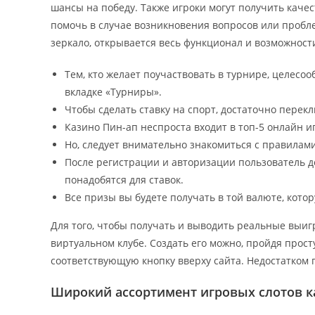
шансы на победу. Также игроки могут получить качес
помочь в случае возникновения вопросов или пробле
зеркало, открывается весь функционал и возможнос
Тем, кто желает поучаствовать в турнире, целес
вкладке «Турниры».
Чтобы сделать ставку на спорт, достаточно перек
Казино Пин-ап неспроста входит в топ-5 онлайн и
Но, следует внимательно знакомиться с правилам
После регистрации и авторизации пользователь д
понадобятся для ставок.
Все призы вы будете получать в той валюте, кото
Для того, чтобы получать и выводить реальные выиг
виртуальном клубе. Создать его можно, пройдя прос
соответствующую кнопку вверху сайта. Недостатком
Широкий ассортимент игровых слотов к