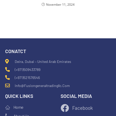
November 11, 2024
CONATCT
Deira, Dubai – United Arab Emirates
(+971)509433789
(+971)521576546
Info@fusiongeneraltradingllc.com
QUICK LINKS
SOCIAL MEDIA
Home
Facebook
About Us