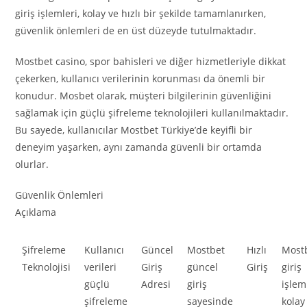
giriş işlemleri, kolay ve hızlı bir şekilde tamamlanırken,
güvenlik önlemleri de en üst düzeyde tutulmaktadır.
Mostbet casino, spor bahisleri ve diğer hizmetleriyle dikkat
çekerken, kullanıcı verilerinin korunması da önemli bir
konudur. Mosbet olarak, müşteri bilgilerinin güvenliğini
sağlamak için güçlü şifreleme teknolojileri kullanılmaktadır.
Bu sayede, kullanıcılar Mostbet Türkiye’de keyifli bir
deneyim yaşarken, aynı zamanda güvenli bir ortamda
olurlar.
Güvenlik Önlemleri
Açıklama
Şifreleme
Kullanıcı
Güncel
Mostbet
Hızlı
Most
Teknolojisi
verileri
Giriş
güncel
Giriş
giriş
güçlü
Adresi
giriş
işlem
şifreleme
sayesinde
kolay