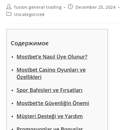
fusion general trading
December 25, 2024
Uncategorized
Содержимое
Mostbet’e Nasıl Üye Olunur?
Mostbet Casino Oyunları ve
Özellikleri
Spor Bahisleri ve Fırsatları
Mostbet’te Güvenliğin Önemi
Müşteri Desteği ve Yardım
Promosyonlar ve Bonuslar