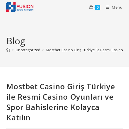
Menu
0
Blog
>
Uncategorized
>
Mostbet Casino Giriş Türkiye ile Resmi Casino Oyu
Mostbet Casino Giriş Türkiye
ile Resmi Casino Oyunları ve
Spor Bahislerine Kolayca
Katılın