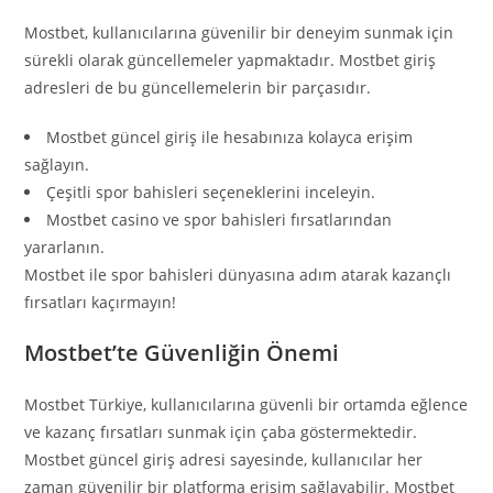
Mostbet, kullanıcılarına güvenilir bir deneyim sunmak için
sürekli olarak güncellemeler yapmaktadır. Mostbet giriş
adresleri de bu güncellemelerin bir parçasıdır.
Mostbet güncel giriş ile hesabınıza kolayca erişim
sağlayın.
Çeşitli spor bahisleri seçeneklerini inceleyin.
Mostbet casino ve spor bahisleri fırsatlarından
yararlanın.
Mostbet ile spor bahisleri dünyasına adım atarak kazançlı
fırsatları kaçırmayın!
Mostbet’te Güvenliğin Önemi
Mostbet Türkiye, kullanıcılarına güvenli bir ortamda eğlence
ve kazanç fırsatları sunmak için çaba göstermektedir.
Mostbet güncel giriş adresi sayesinde, kullanıcılar her
zaman güvenilir bir platforma erişim sağlayabilir. Mostbet