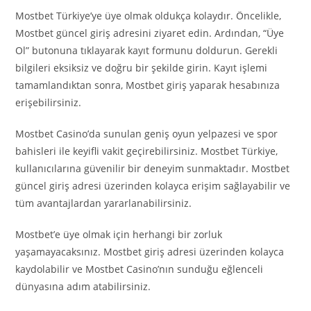
Mostbet Türkiye’ye üye olmak oldukça kolaydır. Öncelikle,
Mostbet güncel giriş adresini ziyaret edin. Ardından, “Üye
Ol” butonuna tıklayarak kayıt formunu doldurun. Gerekli
bilgileri eksiksiz ve doğru bir şekilde girin. Kayıt işlemi
tamamlandıktan sonra, Mostbet giriş yaparak hesabınıza
erişebilirsiniz.
Mostbet Casino’da sunulan geniş oyun yelpazesi ve spor
bahisleri ile keyifli vakit geçirebilirsiniz. Mostbet Türkiye,
kullanıcılarına güvenilir bir deneyim sunmaktadır. Mostbet
güncel giriş adresi üzerinden kolayca erişim sağlayabilir ve
tüm avantajlardan yararlanabilirsiniz.
Mostbet’e üye olmak için herhangi bir zorluk
yaşamayacaksınız. Mostbet giriş adresi üzerinden kolayca
kaydolabilir ve Mostbet Casino’nın sunduğu eğlenceli
dünyasına adım atabilirsiniz.