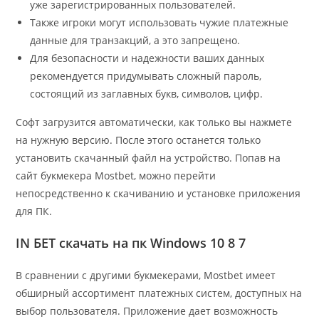
уже зарегистрированных пользователей.
Также игроки могут использовать чужие платежные
данные для транзакций, а это запрещено.
Для безопасности и надежности ваших данных
рекомендуется придумывать сложный пароль,
состоящий из заглавных букв, символов, цифр.
Софт загрузится автоматически, как только вы нажмете
на нужную версию. После этого останется только
установить скачанный файл на устройство. Попав на
сайт букмекера Mostbet, можно перейти
непосредственно к скачиванию и установке приложения
для ПК.
IN БЕТ скачать на пк Windows 10 8 7
В сравнении с другими букмекерами, Mostbet имеет
обширный ассортимент платежных систем, доступных на
выбор пользователя. Приложение дает возможность