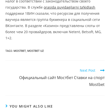
налог в соответствии с законодательством своего
государства. В службе
orasida quyidagilarni ta’kidlash
поддержки 1ВИН сказали, что ресурсом для получения
ваучера является группа букмекера в социальной сети
ВКонтакте. В разделе «Казино» представлены слоты от
более чем 20 провайдеров, включая Netent, Betsoft, MG,
1×2.
TAGS
:
MOSTBET
,
MOSTBET UZ
Next Post
Официальный сайт Мостбет Ставки на спорт
Mostbet
YOU MIGHT ALSO LIKE