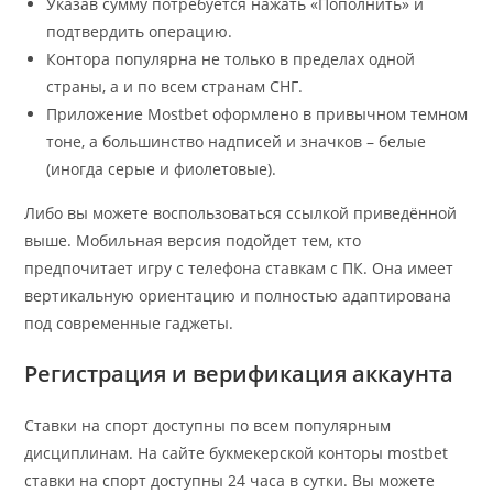
Указав сумму потребуется нажать «Пополнить» и
подтвердить операцию.
Контора популярна не только в пределах одной
страны, а и по всем странам СНГ.
Приложение Mostbet оформлено в привычном темном
тоне, а большинство надписей и значков – белые
(иногда серые и фиолетовые).
Либо вы можете воспользоваться ссылкой приведённой
выше. Мобильная версия подойдет тем, кто
предпочитает игру с телефона ставкам с ПК. Она имеет
вертикальную ориентацию и полностью адаптирована
под современные гаджеты.
Регистрация и верификация аккаунта
Ставки на спорт доступны по всем популярным
дисциплинам. На сайте букмекерской конторы mostbet
ставки на спорт доступны 24 часа в сутки. Вы можете