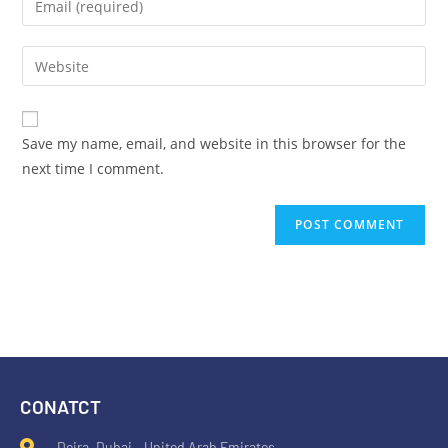
Save my name, email, and website in this browser for the
next time I comment.
CONATCT
Deira, Dubai – United Arab Emirates