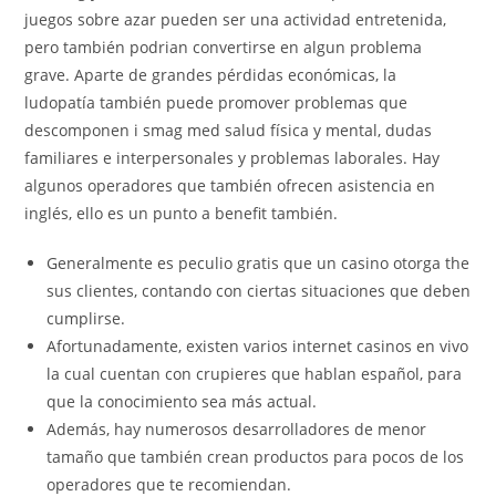
juegos sobre azar pueden ser una actividad entretenida,
pero también podrian convertirse en algun problema
grave. Aparte de grandes pérdidas económicas, la
ludopatía también puede promover problemas que
descomponen i smag med salud física y mental, dudas
familiares e interpersonales y problemas laborales. Hay
algunos operadores que también ofrecen asistencia en
inglés, ello es un punto a benefit también.
Generalmente es peculio gratis que un casino otorga the
sus clientes, contando con ciertas situaciones que deben
cumplirse.
Afortunadamente, existen varios internet casinos en vivo
la cual cuentan con crupieres que hablan español, para
que la conocimiento sea más actual.
Además, hay numerosos desarrolladores de menor
tamaño que también crean productos para pocos de los
operadores que te recomiendan.