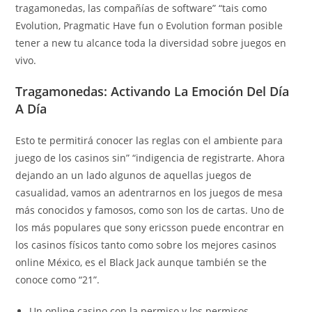
tragamonedas, las compañías de software” “tais como
Evolution, Pragmatic Have fun o Evolution forman posible
tener a new tu alcance toda la diversidad sobre juegos en
vivo.
Tragamonedas: Activando La Emoción Del Día
A Día
Esto te permitirá conocer las reglas con el ambiente para
juego de los casinos sin” “indigencia de registrarte. Ahora
dejando an un lado algunos de aquellas juegos de
casualidad, vamos an adentrarnos en los juegos de mesa
más conocidos y famosos, como son los de cartas. Uno de
los más populares que sony ericsson puede encontrar en
los casinos físicos tanto como sobre los mejores casinos
online México, es el Black Jack aunque también se the
conoce como “21”.
Un online casino con la permiso y los permisos