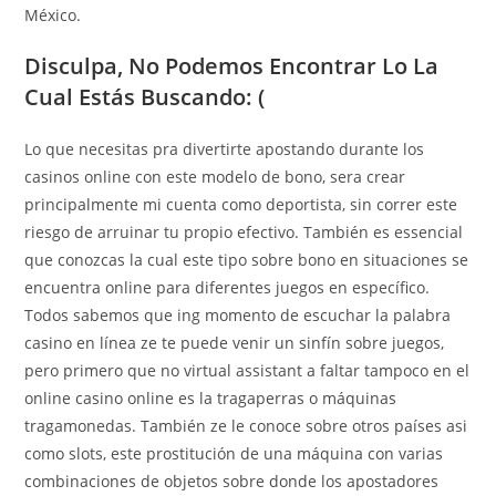
México.
Disculpa, No Podemos Encontrar Lo La
Cual Estás Buscando: (
Lo que necesitas pra divertirte apostando durante los
casinos online con este modelo de bono, sera crear
principalmente mi cuenta como deportista, sin correr este
riesgo de arruinar tu propio efectivo. También es essencial
que conozcas la cual este tipo sobre bono en situaciones se
encuentra online para diferentes juegos en específico.
Todos sabemos que ing momento de escuchar la palabra
casino en línea ze te puede venir un sinfín sobre juegos,
pero primero que no virtual assistant a faltar tampoco en el
online casino online es la tragaperras o máquinas
tragamonedas. También ze le conoce sobre otros países asi
como slots, este prostitución de una máquina con varias
combinaciones de objetos sobre donde los apostadores