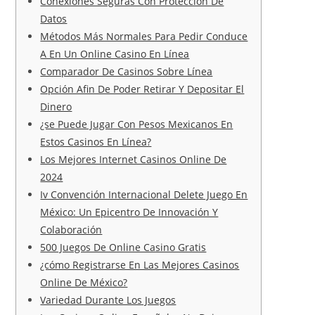
Conexiones Seguras Con Protección De
Datos
Métodos Más Normales Para Pedir Conduce
A En Un Online Casino En Línea
Comparador De Casinos Sobre Línea
Opción Afin De Poder Retirar Y Depositar El
Dinero
¿se Puede Jugar Con Pesos Mexicanos En
Estos Casinos En Línea?
Los Mejores Internet Casinos Online De
2024
Iv Convención Internacional Delete Juego En
México: Un Epicentro De Innovación Y
Colaboración
500 Juegos De Online Casino Gratis
¿cómo Registrarse En Las Mejores Casinos
Online De México?
Variedad Durante Los Juegos