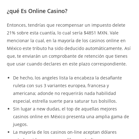
¿qué Es Online Casino?
Entonces, tendrías que recompensar un impuesto delete
21% sobre esta cuantía, lo cual sería $4851 MXN. Vale
mencionar la cual, en la mayoría de los casinos online en
México este tributo ha sido deducido automáticamente. Así
que, te enviarán un comprobante de retención que tienes
que usar cuando declares en este plazo correspondiente.
De hecho, los angeles lista la encabeza la desafiante
ruleta con sus 3 variantes europea, francesa y
americana; adonde no requerirás nada habilidad
especial, estrella suerte para saturar tus bolsillos.
Sin lugar a new dudas, el top de aquellas mejores
casinos online en México presenta una amplia gama de
juegos.
La mayoría de los casinos on-line aceptan dólares