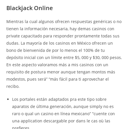
Blackjack Online
Mientras la cual algunos ofrecen respuestas genéricas o no
tienen la información necesaria, hay demas casinos con
private capacitado para responder prontamente todas sus
dudas. La mayoría de los casinos en México ofrecen un
bono de bienvenida de por lo menos el 100% de tu
depósito inicial con un límite entre $5, 000 y $30, 000 pesos.
En este aspecto valoramos más a mis casinos con un
requisito de postura menor aunque tengan montos más
modestos, pues será” “más fácil para ti aprovechar el
recibo.
Los portales están adaptados pra este tipo sobre
aparatos de última generación, aunque simply no es
raro o qual un casino en línea mexicano” “cuente con
una application descargable por dans le cas où las
prefieres.