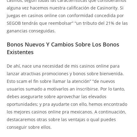
casinos, según todas las características que consideramos
alguna vez hacemos nuestra calificación de Casinority. Si
juegas en casinos online con conformidad concedida por
SEGOB tendrás que reembolsar” “un tributo del 21% de las
ganancias conseguidas.
Bonos Nuevos Y Cambios Sobre Los Bonos
Existentes
De ahí, nace una necesidad de mis casinos online para
lanzar atractivas promociones y bonos sobre bienvenida.
Esto scam el fin sobre llamar la atención” “de nuevos
usuarios sumado a motivarlos an inscribirse. Por lo tanto,
debes asegurarte sobre aprovechar las elevados
oportunidades; y pra ayudarte con ello, hemos encontrado
los mejores casinos online pra mexicanos. A continuación,
destacaremos otras sobre las ventajas o qual puedes
conseguir sobre ellos.