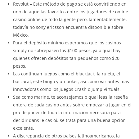
Revolut – Este método de pago se está convirtiendo en
uno de aquellas favoritos entre los jugadores de online
casino online de todo la gente pero, lamentablemente,
todavía no sony ericsson encuentra disponible sobre
México.
Para el depósito mínimo esperamos que los casinos
simply no sobrepasen los $100 pesos, ya o qual hay
quienes ofrecen depósitos tan pequeños como $20
pesos.
Las continuan juegos como el blackjack, la ruleta, el
baccarat, este bingo y un póker, así como variantes más
innovadoras como los juegos Crash o Jump Virtuals.
Sea como marine, te aconsejamos o qual leas la reseña
entera de cada casino antes sobre empezar a jugar en él
pra disponer de toda la información necesaria para
decidir dans le cas où se trata para una buena opción
excelente.
A discrepancia de otros países latinoamericanos, la