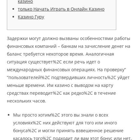
казино
только Начать Играть в Онлайн Казино
Казино Гуру
Задержки могут должно вызваны особенностями работы
финансовых компаний – банкам на зачисление денег на
баланс требуется некоторое время. Аналогичная
ситуация существует%2C если речь идет о
международных финансовых операциях. На проверку”
“пользователей%2C подтвердивших личность%2C уйдет
меньше времени. Им казино с выводом на карту
средствах переводит%2C как редко%2C в течение
нескольких часов.
Мы просто хотим%2C этого вы знали о всех
условиях%2C них действуют для того или иного
бонуса%2C и могли принять взвешенное решение
касалось того%2C подходит ли вам этот бонус или нет.