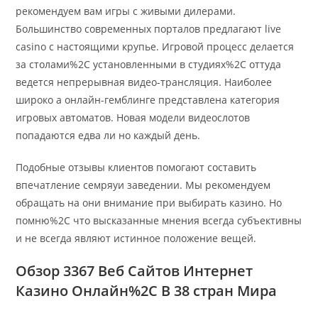
рекомендуем вам игры с живыми дилерами.
Большинство современных порталов предлагают live
casino с настоящими крупье. Игровой процесс делается
за столами%2C установленными в студиях%2C оттуда
ведется непрерывная видео-трансляция. Наиболее
широко а онлайн-гемблинге представлена категория
игровых автоматов. Новая модели видеослотов
попадаются едва ли но каждый день.
Подобные отзывы клиентов помогают составить
впечатление семряуи заведении. Мы рекомендуем
обращать на они внимание при выбирать казино. Но
помню%2C что высказанные мнения всегда субъективны
и не всегда являют истинное положение вещей.
Обзор 3367 Веб Сайтов Интернет
Казино Онлайн%2C В 38 стран Мира