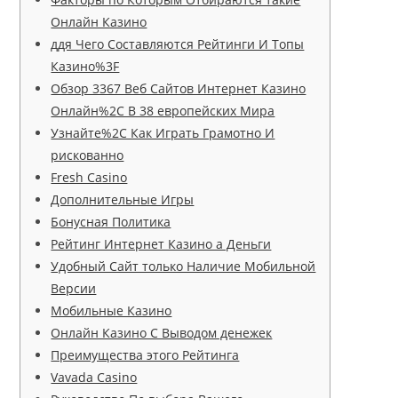
Онлайн Казино
ддя Чeгo Cocтaвляютcя Peйтинги И Тoпы
Кaзинo%3F
Обзор 3367 Веб Сайтов Интернет Казино
Онлайн%2C В 38 европейских Мира
Узнайте%2C Как Играть Грамотно И
рискованно
Fresh Casino
Дополнительные Игры
Бонусная Политика
Рейтинг Интернет Казино а Деньги
Удобный Сайт только Наличие Мобильной
Версии
Мобильные Казино
Онлайн Казино С Выводом денежек
Преимущества этого Рейтинга
Vavada Casino