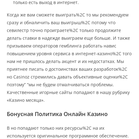
только есть выход в интернет.
Когда же вам сможете выиграть%2C то мы рекомендуем
сразу и обналичить ваш выигрыш%2C потому что
севилестр точно проиграете%2C только продолжите
делать ставки в надежде выиграем еще больше. И также
призываем операторов гемблинга работать навис
повышением уровня сервиса в интернет-казино%2C того
нам не пришлось делать акцент и их недостатках. Мы
приятнее писать о достоинствах ваших разработок%2C
но Casinoz стремились давать объективные оценки%2C
поэтому” “мы не будем отмалчиваться проблемы.
Качественные игорные сайты попадают в нашу рубрику
«Казино месяца».
Бонусная Политика Онлайн Казино
В но попадают только них ресурсы%2C на их
используется оригинальное программное обеспечение.