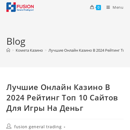
Menu
0
Blog
>
Комета Казино
>
Лучшие Онлайн Казино В 2024 Рейтинг Топ 
Лучшие Онлайн Казино В
2024 Рейтинг Топ 10 Сайтов
Для Игры На Деньг
fusion general trading