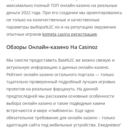
максимально полный ТОП онлайн-казино на реальные
деньги 2022 года. При его создании мы ориентировались
не только на количественные и качественные
параметры выбора%2C но и на репутацию окружении
опытных игроков
kometa casino регистрация
.
Обзоры Онлайн-казино На Casinoz
Мы смогли предоставить Вам%2C же можно свежую и
актуальную информацию о данных онлайн-казино.
Рейтинг онлайн казино остального портала — только
тщательно проверенный подробный лучших игровых
проектов на реальные фарцануть. На данной
предпоследней мы расскажем основные особенности
выбора онлайн казино и такие подводные камни
встречаются в мире «гэмблинга». Еще одно
обязательное требование для онлайн казино – только
адаптация сайта под мобильные устройства. Ежедневно”