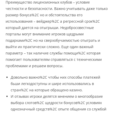
Преимущество лицензионных клубов – условие
честности и безопасности. Важно учитывать даже только
размер бонуса%2C но и обстоятельства его
использования – вейджер%2C а регрессной срок%2C
который дается на отыгрыши. Недобросовестные
порталы могут внимание игроков щедрыми
подарками%2C но на сверхобучаемостью отыграть и
выйти их практически сложно. Еще один важный
параметр – так наличие службы помощи%2C которая
помогает пользователям справляться с техническими
проблемами и решаем вопросы.
Довольно важно%2C чтобы них способы платежей
бьши легкодоступны и шире использовались в
стран%2C на которые обращено казино.
И отзывах игроки делятся мнением о многообразие
выбора слотов%2C щедрости бонусов%2C условиях
однозначный средств%2C опыте общения со службой