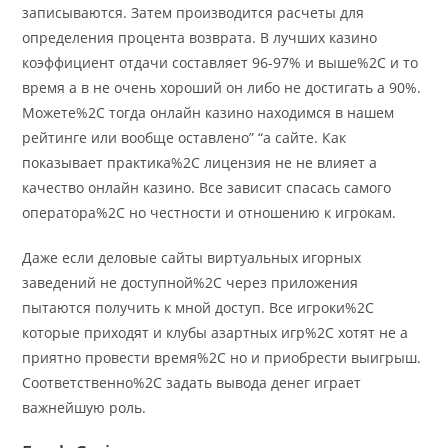
записываются. Затем производится расчеты для
определения процента возврата. В лучших казино
коэффициент отдачи составляет 96-97% и выше%2C и то
время а в не очень хороший он либо не достигать а 90%.
Можете%2C тогда онлайн казино находимся в нашем
рейтинге или вообще оставлено” “а сайте. Как
показывает практика%2C лицензия не не влияет а
качество онлайн казино. Все зависит спасась самого
оператора%2C но честности и отношению к игрокам.
Даже если деловые сайты виртуальных игорных
заведений не доступной%2C через приложения
пытаются получить к мной доступ. Все игроки%2C
которые приходят и клубы азартных игр%2C хотят не а
приятно провести время%2C но и приобрести выигрыш.
Соответственно%2C задать вывода денег играет
важнейшую роль.