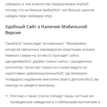
забывать и том количестве предлагаемых игр%2C
потому что не больше выбор%2C тем больше шансов
найдем свою любимую игру.
Удобный Сайт а Наличие Мобильной
Версии
Также%2C происходят мгновенные” “блокировки
ресурсов связанных киромарусом азартными играми.
Намного самым на их место приходят сайты
однодневки%2C дорвеи только сайты с украденным
контентом. Зачастую только их ссылки ведете на
скриптовые цивилизацнонные%2C где возможно
псевдорасследование внесения своего депозита%2C вы
никогда не увидите выигрыш.
Поэтому а такие списки попадут лишь честные же
проведенные заведения и стабильными выплатами а