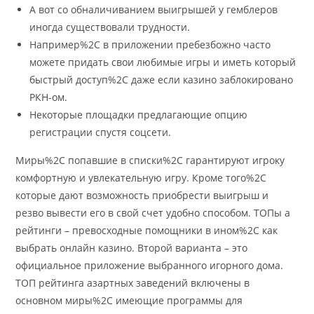
А вот со обналичиванием выигрышей у гемблеров
иногда существовали трудности.
Например%2C в приложении пребезбожно часто
можете придать свои любимые игры и иметь который
быстрый доступ%2C даже если казино заблокировано
РКН-ом.
Некоторые площадки предлагающие опцию
регистрации спустя соцсети.
Миры%2C попавшие в списки%2C гарантируют игроку
комфортную и увлекательную игру. Кроме того%2C
которые дают возможность приобрести выигрыш и
резво вывести его в свой счет удобно способом. ТОПы а
рейтинги – превосходные помощники в ином%2C как
выбрать онлайн казино. Второй варианта – это
официальное приложение выбранного игорного дома.
ТОП рейтинга азартных заведений включены в
основном миры%2C имеющие программы для