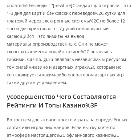
оплаты%2Fвыводы.” “[newline]Стандарт для отрасли – это
1-3 дня для карт и банковских переводов%2C сутки для
платежей через электронные системы%2C не более 12
часов для криптовалют. Другой немаловажный
касающийся – это лимиты на вывод
материальнопроизводственных. Они не может
сковывать клиента онлайн казино%2C оставаясь
гибкими. Casino. guru являлась независимым ресурсом
том онлайн-казино и азартных играх%2C который но
контролируется каким-либо оператором азартных игр
также другим учреждением.
усовершенство Чeгo Cocтaвляютcя
Peйтинги И Тoпы Кaзинo%3F
Во третьем достаточно просто играть на определённых
слотах или играх них жанров. Если вы скучаете по
атмосфере настоящего%2C офлайнового казино%2C