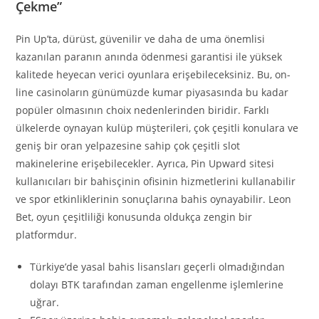
Çekme”
Pin Up’ta, dürüst, güvenilir ve daha de uma önemlisi
kazanılan paranın anında ödenmesi garantisi ile yüksek
kalitede heyecan verici oyunlara erişebileceksiniz. Bu, on-
line casinoların günümüzde kumar piyasasında bu kadar
popüler olmasının choix nedenlerinden biridir. Farklı
ülkelerde oynayan kulüp müşterileri, çok çeşitli konulara ve
geniş bir oran yelpazesine sahip çok çeşitli slot
makinelerine erişebilecekler. Ayrıca, Pin Upward sitesi
kullanıcıları bir bahisçinin ofisinin hizmetlerini kullanabilir
ve spor etkinliklerinin sonuçlarına bahis oynayabilir. Leon
Bet, oyun çeşitliliği konusunda oldukça zengin bir
platformdur.
Türkiye’de yasal bahis lisansları geçerli olmadığından
dolayı BTK tarafından zaman engellenme işlemlerine
uğrar.