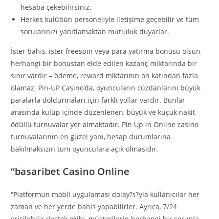
hesaba çekebilirsiniz.
Herkes kulübün personeliyle iletişime geçebilir ve tüm
sorularınızı yanıtlamaktan mutluluk duyarlar.
İster bahis, ister freespin veya para yatırma bonusu olsun,
herhangi bir bonustan elde edilen kazanç miktarında bir
sınır vardır – ödeme, reward miktarının on katından fazla
olamaz. Pin-UP Casino’da, oyuncuların cüzdanlarını büyük
paralarla doldurmaları için farklı yollar vardır. Bunlar
arasında kulüp içinde düzenlenen, büyük ve küçük nakit
ödüllü turnuvalar yer almaktadır. Pin Up in Online casino
turnuvalarının en güzel yanı, hesap durumlarına
bakılmaksızın tüm oyunculara açık olmasıdır.
“basaribet Casino Online
“Platformun mobil uygulaması dolay?s?yla kullanıcılar her
zaman ve her yerde bahis yapabilirler. Ayrıca, 7/24
erişilebilir destek ekibi, müşterilerin herhangi bir sorunla