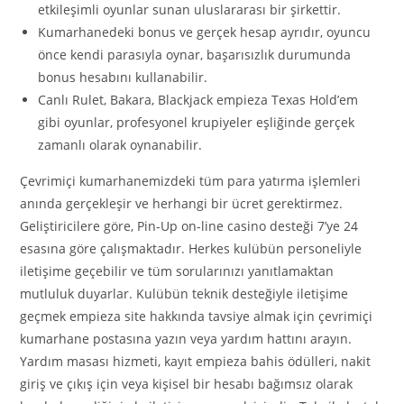
etkileşimli oyunlar sunan uluslararası bir şirkettir.
Kumarhanedeki bonus ve gerçek hesap ayrıdır, oyuncu
önce kendi parasıyla oynar, başarısızlık durumunda
bonus hesabını kullanabilir.
Canlı Rulet, Bakara, Blackjack empieza Texas Hold’em
gibi oyunlar, profesyonel krupiyeler eşliğinde gerçek
zamanlı olarak oynanabilir.
Çevrimiçi kumarhanemizdeki tüm para yatırma işlemleri
anında gerçekleşir ve herhangi bir ücret gerektirmez.
Geliştiricilere göre, Pin-Up on-line casino desteği 7’ye 24
esasına göre çalışmaktadır. Herkes kulübün personeliyle
iletişime geçebilir ve tüm sorularınızı yanıtlamaktan
mutluluk duyarlar. Kulübün teknik desteğiyle iletişime
geçmek empieza site hakkında tavsiye almak için çevrimiçi
kumarhane postasına yazın veya yardım hattını arayın.
Yardım masası hizmeti, kayıt empieza bahis ödülleri, nakit
giriş ve çıkış için veya kişisel bir hesabı bağımsız olarak