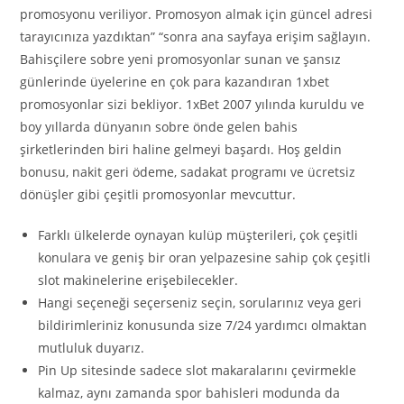
promosyonu veriliyor. Promosyon almak için güncel adresi
tarayıcınıza yazdıktan” “sonra ana sayfaya erişim sağlayın.
Bahisçilere sobre yeni promosyonlar sunan ve şansız
günlerinde üyelerine en çok para kazandıran 1xbet
promosyonlar sizi bekliyor. 1xBet 2007 yılında kuruldu ve
boy yıllarda dünyanın sobre önde gelen bahis
şirketlerinden biri haline gelmeyi başardı. Hoş geldin
bonusu, nakit geri ödeme, sadakat programı ve ücretsiz
dönüşler gibi çeşitli promosyonlar mevcuttur.
Farklı ülkelerde oynayan kulüp müşterileri, çok çeşitli
konulara ve geniş bir oran yelpazesine sahip çok çeşitli
slot makinelerine erişebilecekler.
Hangi seçeneği seçerseniz seçin, sorularınız veya geri
bildirimleriniz konusunda size 7/24 yardımcı olmaktan
mutluluk duyarız.
Pin Up sitesinde sadece slot makaralarını çevirmekle
kalmaz, aynı zamanda spor bahisleri modunda da