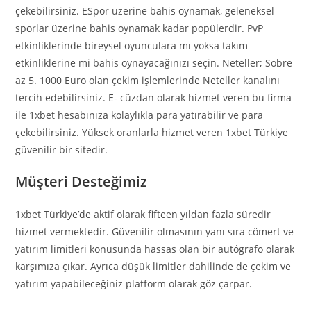
çekebilirsiniz. ESpor üzerine bahis oynamak, geleneksel
sporlar üzerine bahis oynamak kadar popülerdir. PvP
etkinliklerinde bireysel oyunculara mı yoksa takım
etkinliklerine mi bahis oynayacağınızı seçin. Neteller; Sobre
az 5. 1000 Euro olan çekim işlemlerinde Neteller kanalını
tercih edebilirsiniz. E- cüzdan olarak hizmet veren bu firma
ile 1xbet hesabınıza kolaylıkla para yatırabilir ve para
çekebilirsiniz. Yüksek oranlarla hizmet veren 1xbet Türkiye
güvenilir bir sitedir.
Müşteri Desteğimiz
1xbet Türkiye’de aktif olarak fifteen yıldan fazla süredir
hizmet vermektedir. Güvenilir olmasının yanı sıra cömert ve
yatırım limitleri konusunda hassas olan bir autógrafo olarak
karşımıza çıkar. Ayrıca düşük limitler dahilinde de çekim ve
yatırım yapabileceğiniz platform olarak göz çarpar.