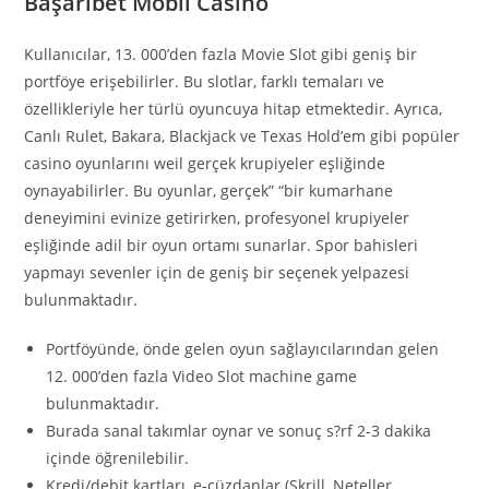
Başarıbet Mobil Casino
Kullanıcılar, 13. 000’den fazla Movie Slot gibi geniş bir
portföye erişebilirler. Bu slotlar, farklı temaları ve
özellikleriyle her türlü oyuncuya hitap etmektedir. Ayrıca,
Canlı Rulet, Bakara, Blackjack ve Texas Hold’em gibi popüler
casino oyunlarını weil gerçek krupiyeler eşliğinde
oynayabilirler. Bu oyunlar, gerçek” “bir kumarhane
deneyimini evinize getirirken, profesyonel krupiyeler
eşliğinde adil bir oyun ortamı sunarlar. Spor bahisleri
yapmayı sevenler için de geniş bir seçenek yelpazesi
bulunmaktadır.
Portföyünde, önde gelen oyun sağlayıcılarından gelen
12. 000’den fazla Video Slot machine game
bulunmaktadır.
Burada sanal takımlar oynar ve sonuç s?rf 2-3 dakika
içinde öğrenilebilir.
Kredi/debit kartları, e-cüzdanlar (Skrill, Neteller,