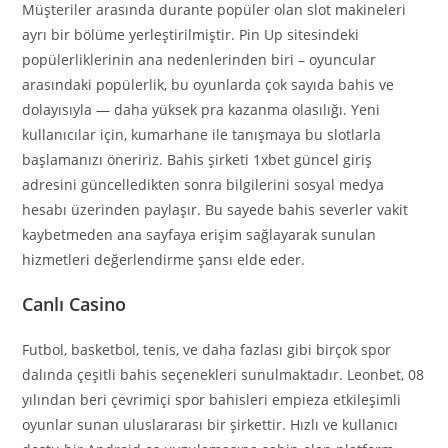
Müşteriler arasında durante popüler olan slot makineleri
ayrı bir bölüme yerleştirilmiştir. Pin Up sitesindeki
popülerliklerinin ana nedenlerinden biri – oyuncular
arasındaki popülerlik, bu oyunlarda çok sayıda bahis ve
dolayısıyla — daha yüksek pra kazanma olasılığı. Yeni
kullanıcılar için, kumarhane ile tanışmaya bu slotlarla
başlamanızı öneririz. Bahis şirketi 1xbet güncel giriş
adresini güncelledikten sonra bilgilerini sosyal medya
hesabı üzerinden paylaşır. Bu sayede bahis severler vakit
kaybetmeden ana sayfaya erişim sağlayarak sunulan
hizmetleri değerlendirme şansı elde eder.
Canlı Casino
Futbol, basketbol, tenis, ve daha fazlası gibi birçok spor
dalında çeşitli bahis seçenekleri sunulmaktadır. Leonbet, 08
yılından beri çevrimiçi spor bahisleri empieza etkileşimli
oyunlar sunan uluslararası bir şirkettir. Hızlı ve kullanıcı