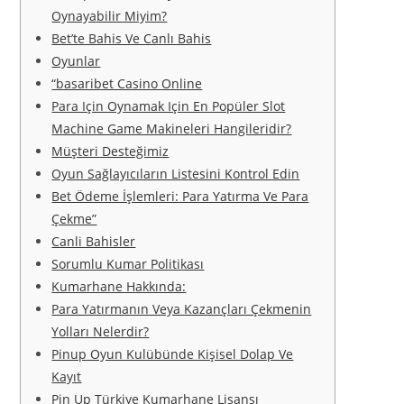
Oynayabilir Miyim?
Bet’te Bahis Ve Canlı Bahis
Oyunlar
“basaribet Casino Online
Para Için Oynamak Için En Popüler Slot
Machine Game Makineleri Hangileridir?
Müşteri Desteğimiz
Oyun Sağlayıcıların Listesini Kontrol Edin
Bet Ödeme İşlemleri: Para Yatırma Ve Para
Çekme”
Canli Bahisler
Sorumlu Kumar Politikası
Kumarhane Hakkında:
Para Yatırmanın Veya Kazançları Çekmenin
Yolları Nelerdir?
Pinup Oyun Kulübünde Kişisel Dolap Ve
Kayıt
Pin Up Türkiye Kumarhane Lisansı