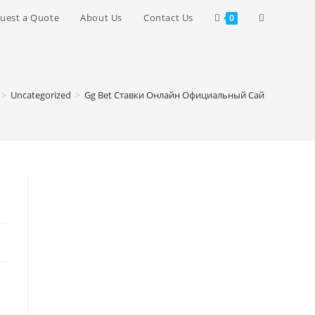
Toggle
uest a Quote
About Us
Contact Us
0
website
search
>
Uncategorized
>
Gg Bet Ставки Онлайн Официальный Сай