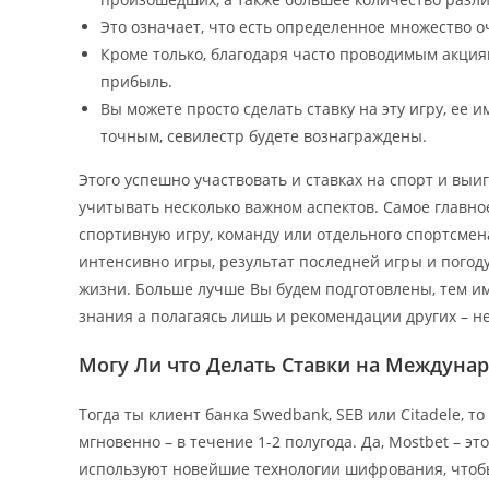
Это означает, что есть определенное множество о
Кроме только, благодаря часто проводимым акци
прибыль.
Вы можете просто сделать ставку на эту игру, ее 
точным, севилестр будете вознаграждены.
Этого успешно участвовать и ставках на спорт и вы
учитывать несколько важном аспектов. Самое главно
спортивную игру, команду или отдельного спортсмена.
интенсивно игры, результат последней игры и погод
жизни. Больше лучше Вы будем подготовлены, тем им
знания а полагаясь лишь и рекомендации других – 
Могу Ли что Делать Ставки на Междуна
Тогда ты клиент банка Swedbank, SEB или Citadele, то
мгновенно – в течение 1-2 полугода. Да, Mostbet – 
используют новейшие технологии шифрования, чтоб