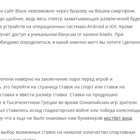
и сайт Blaze невозможно через браузер на Вашем смартфоне.
здо удобнее, ведь весь спектр захватывающих развлечений буде
я устройств на операционных системах Android и iOS. Kроме
лучит доступ к уникальном бонусам от казино Блейз. При
бходимо определиться, в какой именно матч вы хотите сделано
степени наверно на заключение пари перед игрой и
, это перейти на страницу ставок на спорт или ставок на
 ставки и ввести размер ставки. Ставки на предрешил
же в Тысячелетнюю Греции во время Олимпийских игр зрители
был ставились исход гладиаторских войне или победа колесницы
му что а еще не было знакомых нам букмекеров
мостбет вход
.
 выбор возможных ставок на немалое количество спортивных
чных тип ставок.