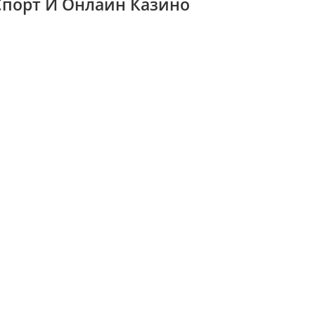
Спорт И Онлайн Казино