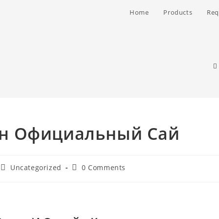
Home
Products
Req
йн Официальный Сай
Post
Post
Uncategorized
0 Comments
category:
comments: