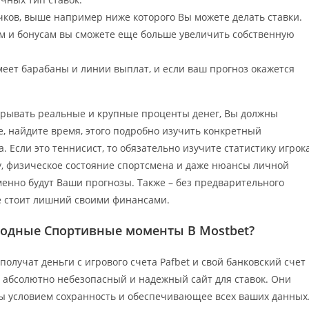
чков, выше например ниже которого Вы можете делать ставки.
ям и бонусам вы сможете еще больше увеличить собственную
имеет барабаны и линии выплат, и если ваш прогноз окажется
игрывать реальные и крупные проценты денег, Вы должны
е, найдите время, этого подробно изучить конкретный
 Если это теннисист, то обязательно изучите статистику игрока
у, физическое состояние спортсмена и даже нюансы личной
енно будут Ваши прогнозы. Также – без предварительного
не стоит лишний своими финансами.
родные Спортивные моменты В Mostbet?
 получат деньги с игрового счета Pafbet и свой банковский счет
это абсолютно небезопасный и надежный сайт для ставок. Они
ы условием сохранность и обеспечивающее всех ваших данных