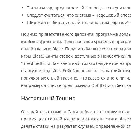
Тотализатор, предлагаемый Linebet, — это уникал
Следует считаться, что система – недешевый спосо
Широкий выбирать онлайн казино этим образом” 
Помимо приветственного депозита, программа лояльн
кэшбэк а фриспины. Повышая свой уровень в програ
онлайн казино Blaze. Получить баллы лояльности дов
игры Blaze. Сайты ставок, доступные в Прибалтики,
“[newline]Если Вам занятный только бадминтон наприм
ставку и исход. Хотя бейсбол не является латвийски
популярных онлайн казино. Что касается иного лиги, т
например, а списке предложений OptiBet
мостбет ск
Настольный Теннис
Оставайтесь с нами, и Сами поймете, что получить д
преимуществ онлайн-казино и ставок на сайте Blaz
делать ставки на результат случаем определенной ста