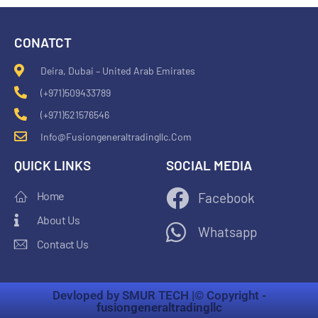
CONATCT
Deira, Dubai – United Arab Emirates
(+971)509433789
(+971)521576546
Info@fusiongeneraltradingllc.com
QUICK LINKS
SOCIAL MEDIA
Home
Facebook
About Us
Whatsapp
Contact Us
Devloped by SMUR TECH |
© Copyright -
fusiongeneraltradingllc