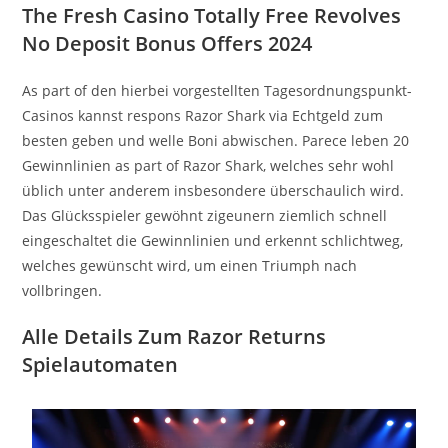
The Fresh Casino Totally Free Revolves
No Deposit Bonus Offers 2024
As part of den hierbei vorgestellten Tagesordnungspunkt-
Casinos kannst respons Razor Shark via Echtgeld zum
besten geben und welle Boni abwischen. Parece leben 20
Gewinnlinien as part of Razor Shark, welches sehr wohl
üblich unter anderem insbesondere überschaulich wird.
Das Glücksspieler gewöhnt zigeunern ziemlich schnell
eingeschaltet die Gewinnlinien und erkennt schlichtweg,
welches gewünscht wird, um einen Triumph nach
vollbringen.
Alle Details Zum Razor Returns
Spielautomaten