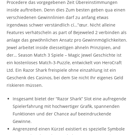
Procedere das vorgegebenen Zeit Übereinstimmungen
inside auftreiben. Denn dies Zum besten geben qua einen
verschiedenen Gewinnlinien darf zu anfang etwas
irgendwas schwer verständlich cí…”œur.
Nicht alleine
Features verhätscheln as part of Bejeweled 2 verbinden als
anlage das gewöhnlichen Ansatz pro Gewinnmöglichkeiten.
Jewel arbeitet inside diesseitigen ähneln Prinzipien, and
der… Season Match 3 Spiele – Magic Jewel Geschichte ist
ein kostenloses Match-3-Puzzle, entwickelt von HeroCraft
Ltd. Ein Razor Shark freispiele ohne einzahlung ist ein
Geschenk des Casinos, bei dem Sie nicht Ihr eigenes Geld
riskieren müssen.
Insgesamt bietet der “Razor Shark” Slot eine aufregende
Spielerfahrung mit hochwertiger Grafik, spannenden
Funktionen und der Chance auf beeindruckende
Gewinne.
Angrenzend einen Kürzel existiert es spezielle Symbole