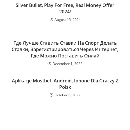
Silver Bullet, Play For Free, Real Money Offer
2024!
August 15, 2024
Где Лучше Ставить Ставки На Спорт Делать
Ставки, Зарегистрироваться Через Интернет,
Где Можно Поставить Онлай
December 1, 2022
Aplikacje Mostbet: Android, Iphone Dla Graczy Z
Polsk
October 6, 2022