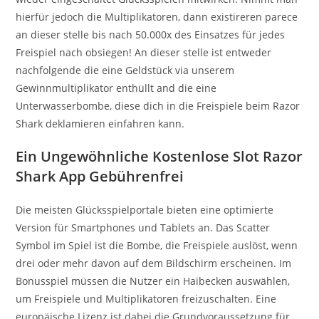
hierfür jedoch die Multiplikatoren, dann existireren parece
an dieser stelle bis nach 50.000x des Einsatzes für jedes
Freispiel nach obsiegen! An dieser stelle ist entweder
nachfolgende die eine Geldstück via unserem
Gewinnmultiplikator enthüllt and die eine
Unterwasserbombe, diese dich in die Freispiele beim Razor
Shark deklamieren einfahren kann.
Ein Ungewöhnliche Kostenlose Slot Razor
Shark App Gebührenfrei
Die meisten Glücksspielportale bieten eine optimierte
Version für Smartphones und Tablets an. Das Scatter
Symbol im Spiel ist die Bombe, die Freispiele auslöst, wenn
drei oder mehr davon auf dem Bildschirm erscheinen. Im
Bonusspiel müssen die Nutzer ein Haibecken auswählen,
um Freispiele und Multiplikatoren freizuschalten. Eine
europäische Lizenz ist dabei die Grundvoraussetzung für