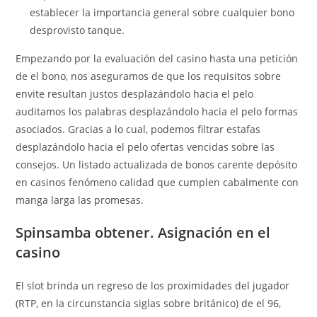
establecer la importancia general sobre cualquier bono
desprovisto tanque.
Empezando por la evaluación del casino hasta una petición
de el bono, nos aseguramos de que los requisitos sobre
envite resultan justos desplazándolo hacia el pelo
auditamos los palabras desplazándolo hacia el pelo formas
asociados. Gracias a lo cual, podemos filtrar estafas
desplazándolo hacia el pelo ofertas vencidas sobre las
consejos. Un listado actualizada de bonos carente depósito
en casinos fenómeno calidad que cumplen cabalmente con
manga larga las promesas.
Spinsamba obtener. Asignación en el
casino
El slot brinda un regreso de los proximidades del jugador
(RTP, en la circunstancia siglas sobre británico) de el 96,