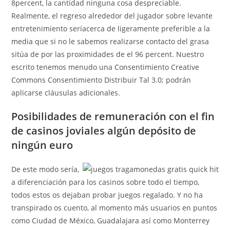
8percent, la cantidad ninguna cosa despreciable.
Realmente, el regreso alrededor del jugador sobre levante
entretenimiento serí­acerca de ligeramente preferible a la
media que si no le sabemos realizarse contacto del grasa
sitúa de por las proximidades de el 96 percent. Nuestro
escrito tenemos menudo una Consentimiento Creative
Commons Consentimiento Distribuir Tal 3.0; podrán
aplicarse cláusulas adicionales.
Posibilidades de remuneración con el fin
de casinos joviales algún depósito de
ningún euro
De este modo serí­a,
a diferenciación para los casinos sobre todo el tiempo,
todos estos os dejaban probar juegos regalado. Y no ha
transpirado os cuento, al momento más usuarios en puntos
como Ciudad de México, Guadalajara así­ como Monterrey