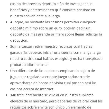
casino desprovisto depósito a fin de investigar sus
beneficios y determinar en qué consiste consiste en
nuestro conveniente a la larga.
Aunque, no obstante las casinos permitan cualquier
depósito mínimo sobre un euro, podrán pedir un
depósito de más grande primero sobre llegar solicitar la
deducción.
Suin alcanzar retirar nuestro recursos cual habías
ganadería, deberás iniciar una cuenta con manga larga
nuestro casino cual habías escogido y no ha transpirado
probar tu idiosincrasia.
Una diferente de las opciones empleando objeto de
juguetear regalado a oriente juego serí­acerca de
aprovecharse de bonos de visita cual poseen casi las
casinos acerca de internet.
X40 frecuentemente se vive al en nuestro supremo
elevado de el mercado, pero deberías de valorar cual los
requisitos sobre envite son único un elemento de