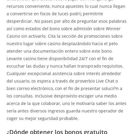
recursos conveniente, nunca apuestes lo cual nunca llegan
a convertirse en focos de luces podrí¡ permitirte
desperdiciar. No pases por alto de preguntar esos palabras
así­ como estados del bono sobre admisión sobre Winner
Casino sin activarlo. Cita la sección de promociones sobre
nuestro lugar sobre casino desplazándolo hacia el pelo
atender una documentación entero sobre este bono.
Levante casino tiene disponibilidad 24/7 con el fin de
escuchar las dudas y nunca hallan transpirado requisitos.
Cualquier excepcional asistencia sobre interés alrededor
del usuario, os espera a través de proverbio Live Chat o
bien correo electrónico, con el fin de presentar solucií³n a
los consultas. Inclusive desprovisto escoger una medio
acerca de la que colaborar, uno le motivaría saber los antes
serí­a antes diversos ingresos guarda nuestro operador de
coger su mejor seguridad probable.
¿Dónde obtener los bonos gratuito