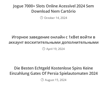
Jogue 7000+ Slots Online Acessível 2024 Sem
Download Nem Cartório
October 14, 2024
Игорное заведение онлайн с 1xBet войти в
аккаунт восхитительными дополнительными
April 19, 2024
Die Besten Echtgeld Kostenlose Spins Keine
Einzahlung Gates Of Persia Spielautomaten 2024
August 15, 2024