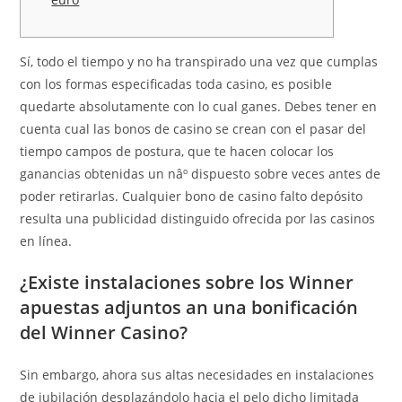
Sí, todo el tiempo y no ha transpirado una vez que cumplas
con los formas especificadas toda casino, es posible
quedarte absolutamente con lo cual ganes. Debes tener en
cuenta cual las bonos de casino se crean con el pasar del
tiempo campos de postura, que te hacen colocar los
ganancias obtenidas un nâº dispuesto sobre veces antes de
poder retirarlas.
Cualquier bono de casino falto depósito
resulta una publicidad distinguido ofrecida por las casinos
en línea.
¿Existe instalaciones sobre los Winner
apuestas adjuntos an una bonificación
del Winner Casino?
Sin embargo, ahora sus altas necesidades en instalaciones
de jubilación desplazándolo hacia el pelo dicho limitada