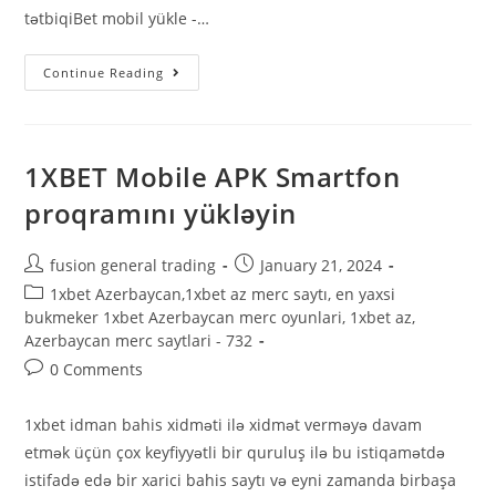
tətbiqiBet mobil yükle -…
Continue Reading
1XBET Mobile APK Smartfon
proqramını yükləyin
fusion general trading
January 21, 2024
1xbet Azerbaycan,1xbet az merc saytı, en yaxsi
bukmeker 1xbet Azerbaycan merc oyunlari, 1xbet az,
Azerbaycan merc saytlari - 732
0 Comments
1xbet idman bahis xidməti ilə xidmət verməyə davam
etmək üçün çox keyfiyyətli bir quruluş ilə bu istiqamətdə
istifadə edə bir xarici bahis saytı və eyni zamanda birbaşa