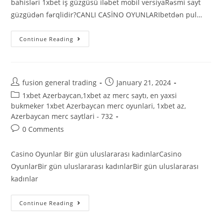
bahisləri 1xbet iş güzgüsü iləbet mobil versiyaRəsmi sayt
güzgüdən fərqlidir?CANLI CASİNO OYUNLARIbetdən pul…
Continue Reading
fusion general trading
January 21, 2024
1xbet Azerbaycan,1xbet az merc saytı, en yaxsi
bukmeker 1xbet Azerbaycan merc oyunlari, 1xbet az,
Azerbaycan merc saytlari - 732
0 Comments
Casino Oyunlar Bir gün uluslararası kadınlarCasino
OyunlarBir gün uluslararası kadınlarBir gün uluslararası
kadınlar
Continue Reading