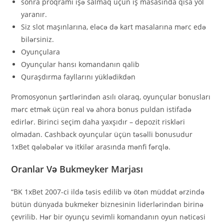
sonra proqramı işə salmaq üçün iş masasında qısa yol
yaranır.
Siz slot maşınlarına, eləcə də kart masalarına mərc edə
bilərsiniz.
Oyunçulara
Oyunçular hansı komandanın qalib
Quraşdırma fayllarını yüklədikdən
Promosyonun şərtlərindən asılı olaraq, oyunçular bonusları
mərc etmək üçün real və ahora bonus puldan istifadə
edirlər. Birinci seçim daha yaxşıdır – depozit riskləri
olmadan. Cashback oyunçular üçün təsəlli bonusudur
1xBet qələbələr və itkilər arasında mənfi fərqlə.
Oranlar Və Bukmeyker Marjası
“BK 1xBet 2007-ci ildə təsis edilib və ötən müddət ərzində
bütün dünyada bukmeker biznesinin liderlərindən birinə
çevrilib. Hər bir oyunçu sevimli komandanın oyun nəticəsi