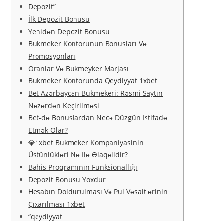
Depozit”
İlk Depozit Bonusu
Yenidən Depozit Bonusu
Bukmeker Kontorunun Bonusları Və
Promosyonları
Oranlar Və Bukmeyker Marjası
Bukmeker Kontorunda Qeydiyyat 1xbet
Bet Azərbaycan Bukmekeri: Rəsmi Saytın
Nəzərdən Keçirilməsi
Bet-də Bonuslardan Necə Düzgün Istifadə
Etmək Olar?
💎1xbet Bukmeker Kompaniyasinin
Üstünlükləri Nə Ilə Əlaqəlidir?
Bahis Proqramının Funksionallığı
Depozit Bonusu Yoxdur
Hesabın Doldurulması Və Pul Vəsaitlərinin
Çıxarılması 1xbet
“qeydiyyat