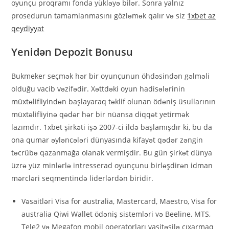
oyunçu proqramı fonda yükləyə bilər. Sonra yalnız
prosedurun tamamlanmasını gözləmək qalır və siz
1xbet az
qeydiyyat
Yenidən Depozit Bonusu
Bukmeker seçmək hər bir oyunçunun öhdəsindən gəlməli
olduğu vacib vəzifədir. Xəttdəki oyun hadisələrinin
müxtəlifliyindən başlayaraq təklif olunan ödəniş üsullarının
müxtəlifliyinə qədər hər bir nüansa diqqət yetirmək
lazımdır. 1xbet şirkəti işə 2007-ci ildə başlamışdır ki, bu da
ona qumar əyləncələri dünyasında kifayət qədər zəngin
təcrübə qazanmağa olanak vermişdir. Bu gün şirkət dünya
üzrə yüz minlərlə intresserad oyunçunu birləşdirən idman
mərcləri seqmentində liderlərdən biridir.
Vəsaitləri Visa for australia, Mastercard, Maestro, Visa for
australia Qiwi Wallet ödəniş sistemləri və Beeline, MTS,
Tele2 və Megafon mobil operatorları vasitəsilə çıxarmaq