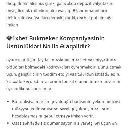
diqqətli olmalısınız, çünki gələcəkdə depozit valyutasını
dəyişdirmək mümkün olmayacaq. Əksər əmanətlərin
doldurulması üsulları demək olar ki, dərhal pul almağa
imkan
💎1xbet Bukmeker Kompaniyasinin
Üstünlükləri Nə Ilə Əlaqəlidir?
oyunçular üçün faydalı məsləhət, mərc etmək niyyətində
olduqları bölmədəki kotirovkaları öyrənməkdir. Bunu etmək
üçün, geliştiricinin təqdim etdiyi vasitələrdən istifadə edin.
Siz xəttə keçdikdən və orada təmsil olunan idman növlərini
öyrəndikdən sonra mərc
Bu funksiya mərcin qoyulduğu hadisənin yekun nəticəsi
müəyyən edilməmişdən əvvəl qoyulmuş mərclərin
hesablaşmasını qəbul etməyə imkan verir.
Əsas səhifədə siz qumar saytının ziyarətçiləri üçün ən