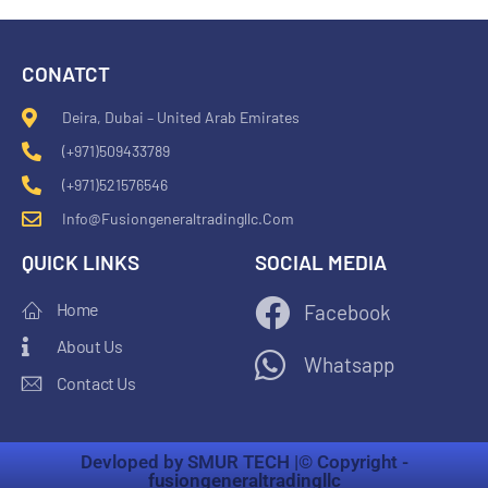
CONATCT
Deira, Dubai – United Arab Emirates
(+971)509433789
(+971)521576546
Info@fusiongeneraltradingllc.com
QUICK LINKS
SOCIAL MEDIA
Home
Facebook
About Us
Whatsapp
Contact Us
Devloped by SMUR TECH |
© Copyright -
fusiongeneraltradingllc