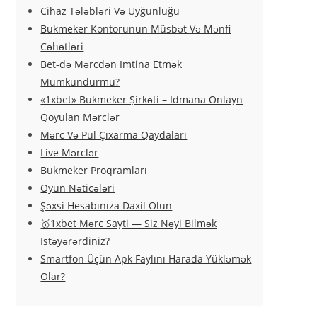
Cihaz Tələbləri Və Uyğunluğu
Bukmeker Kontorunun Müsbət Və Mənfi
Cəhətləri
Bet-də Mərcdən Imtina Etmək
Mümkündürmü?
«1xbet» Bukmeker Şirkəti – Idmana Onlayn
Qoyulan Mərclər
Mərc Və Pul Çıxarma Qaydaları
Live Mərclər
Bukmeker Proqramları
Oyun Nəticələri
Şəxsi Hesabınıza Daxil Olun
🥇1xbet Mərc Sayti — Siz Nəyi Bilmək
Istəyərərdiniz?
Smartfon Üçün Apk Faylını Harada Yükləmək
Olar?