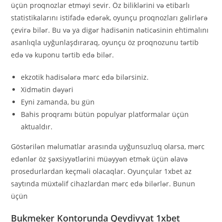
üçün proqnozlar etməyi sevir. Öz biliklərini və etibarlı
statistikalarını istifadə edərək, oyunçu proqnozları gəlirlərə
çevirə bilər. Bu və ya digər hadisənin nəticəsinin ehtimalını
asanlıqla uyğunlaşdıraraq, oyunçu öz proqnozunu tərtib
edə və kuponu tərtib edə bilər.
ekzotik hadisələrə mərc edə bilərsiniz.
Xidmətin dəyəri
Eyni zamanda, bu gün
Bahis proqramı bütün populyar platformalar üçün
aktualdır.
Göstərilən məlumatlar arasında uyğunsuzluq olarsa, mərc
edənlər öz şəxsiyyətlərini müəyyən etmək üçün əlavə
prosedurlardan keçməli olacaqlar. Oyunçular 1xbet az
saytında müxtəlif cihazlardan mərc edə bilərlər. Bunun
üçün
Bukmeker Kontorunda Qeydiyyat 1xbet