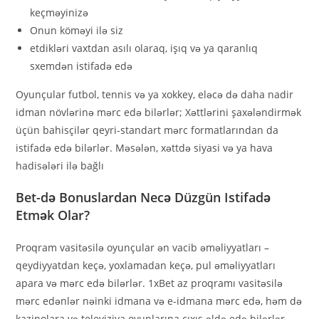
keçməyinizə
Onun köməyi ilə siz
etdikləri vaxtdan asılı olaraq, işıq və ya qaranlıq
sxemdən istifadə edə
Oyunçular futbol, ​​tennis və ya xokkey, eləcə də daha nadir
idman növlərinə mərc edə bilərlər; Xəttlərini şaxələndirmək
üçün bahisçilər qeyri-standart mərc formatlarından da
istifadə edə bilərlər. Məsələn, xəttdə siyasi və ya hava
hadisələri ilə bağlı
Bet-də Bonuslardan Necə Düzgün Istifadə
Etmək Olar?
Proqram vasitəsilə oyunçular ən vacib əməliyyatları –
qeydiyyatdan keçə, yoxlamadan keçə, pul əməliyyatları
apara və mərc edə bilərlər. 1xBet az proqramı vasitəsilə
mərc edənlər nəinki idmana və e-idmana mərc edə, həm də
kazinolara və televiziya oyunlarına çıxış əldə edə bilərlər.