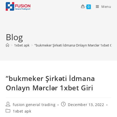
Menu
0
Blog
>
1xbet apk
>
“bukmeker Şirkəti İdmana Onlayn Mərclər 1xbet Giri
“bukmeker Şirkəti İdmana
Onlayn Mərclər 1xbet Giri
fusion general trading
December 13, 2022
1xbet apk