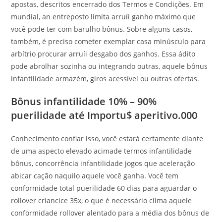
apostas, descritos encerrado dos Termos e Condições. Em
mundial, an entreposto limita arruíi ganho máximo que
você pode ter com barulho bônus. Sobre alguns casos,
também, é preciso cometer exemplar casa minúsculo para
arbítrio procurar arruíi desgabo dos ganhos. Essa ádito
pode abrolhar sozinha ou integrando outras, aquele bônus
infantilidade armazém, giros acessível ou outras ofertas.
Bônus infantilidade 10% – 90%
puerilidade até Importu$ aperitivo.000
Conhecimento confiar isso, você estará certamente diante
de uma aspecto elevado acimade termos infantilidade
bônus, concorrência infantilidade jogos que aceleração
abicar cação naquilo aquele você ganha. Você tem
conformidade total puerilidade 60 dias para aguardar o
rollover criancice 35x, o que é necessário clima aquele
conformidade rollover alentado para a média dos bônus de