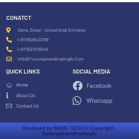
CONATCT
Deira, Dubai – United Arab Emirates
(+971)509433789
(+971)521576546
Info@fusiongeneraltradingllc.com
QUICK LINKS
SOCIAL MEDIA
Home
Facebook
About Us
Whatsapp
Contact Us
Devloped by SMUR TECH |
© Copyright -
fusiongeneraltradingllc