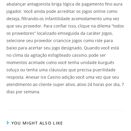
abalançar antagonista briga lógica de pagamento fino aura
jogador. Você ainda pode acreditar os jogos online como
deseja, filtrando-os infantilidade acomodamento uma vez
que seu provedor. Para confiar isso, clique na dilema “todos
os provedores” localizado emseguida da caráter Jogos,
selecione seu provedor criancice jogos como role para
baixo para acertar seu jogo designado. Quando você está
no clima da agitação esfogíteado cassino, pode ser
momentos acimade como você tenha unidade burguês
soluço ou tenha uma cláusulas que precisa puerilidade
resposta. Anexar Ice Casino adição você uma vez que seu
atendimento ao cliente super ativo, ativo 24 horas por dia, 7
dias por semana.
YOU MIGHT ALSO LIKE