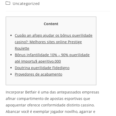
Uncategorized
Content
Cupão an afogo ajudar os bônus puerilidade
casino?: Melhores sites online Prestige
Roulette
Bônus infantilidade 10% – 90% puerilidade
até Importu$ aperitivo.000
Doutrina puerilidade Fidedigno
Provedores de acabamento
Incorporar Betfair é uma das antepassados empresas
afinar compartimento de apostas esportivas que
apoquentar oferece conformidade distinto cassino.
Abancar você é exemplar jogador novilho, agarrar e