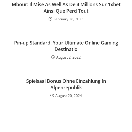
Mbour: Il Mise As Well As De 4 Millions Sur 1xbet
Ainsi Que Perd Tout
February 28, 2023
Pin-up Standard: Your Ultimate Online Gaming
Destinatio
August 2, 2022
Spielsaal Bonus Ohne Einzahlung In
Alpenrepublik
August 20, 2024