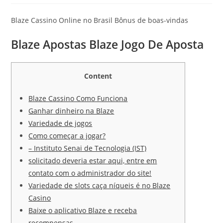
Blaze Cassino Online no Brasil Bônus de boas-vindas
Blaze Apostas Blaze Jogo De Aposta
Content
Blaze Cassino Como Funciona
Ganhar dinheiro na Blaze
Variedade de jogos
Como começar a jogar?
– Instituto Senai de Tecnologia (IST)
solicitado deveria estar aqui, entre em
contato com o administrador do site!
Variedade de slots caça níqueis é no Blaze
Casino
Baixe o aplicativo Blaze e receba
recompensas