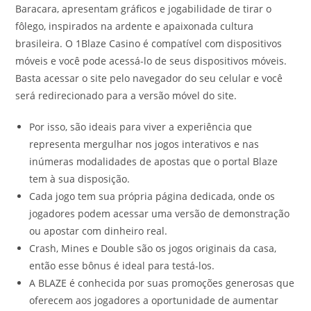
Baracara, apresentam gráficos e jogabilidade de tirar o
fôlego, inspirados na ardente e apaixonada cultura
brasileira. O 1Blaze Casino é compatível com dispositivos
móveis e você pode acessá-lo de seus dispositivos móveis.
Basta acessar o site pelo navegador do seu celular e você
será redirecionado para a versão móvel do site.
Por isso, são ideais para viver a experiência que
representa mergulhar nos jogos interativos e nas
inúmeras modalidades de apostas que o portal Blaze
tem à sua disposição.
Cada jogo tem sua própria página dedicada, onde os
jogadores podem acessar uma versão de demonstração
ou apostar com dinheiro real.
Crash, Mines e Double são os jogos originais da casa,
então esse bônus é ideal para testá-los.
A BLAZE é conhecida por suas promoções generosas que
oferecem aos jogadores a oportunidade de aumentar