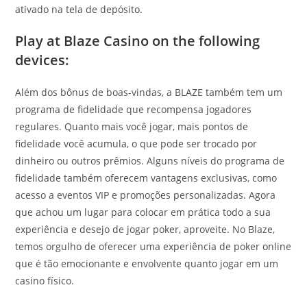
ativado na tela de depósito.
Play at Blaze Casino on the following
devices:
Além dos bônus de boas-vindas, a BLAZE também tem um
programa de fidelidade que recompensa jogadores
regulares. Quanto mais você jogar, mais pontos de
fidelidade você acumula, o que pode ser trocado por
dinheiro ou outros prêmios. Alguns níveis do programa de
fidelidade também oferecem vantagens exclusivas, como
acesso a eventos VIP e promoções personalizadas. Agora
que achou um lugar para colocar em prática todo a sua
experiência e desejo de jogar poker, aproveite. No Blaze,
temos orgulho de oferecer uma experiência de poker online
que é tão emocionante e envolvente quanto jogar em um
casino físico.