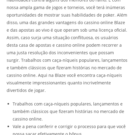
nossa ampla gama de jogos e torneios, você terá inúmeras
oportunidades de mostrar suas habilidades de poker. Além
disso, uma das grandes vantagens do cassino online Blaze
e das apostas ao vivo é que operam sob uma licença oficial.
Assim, caso surja uma situação conflituosa, os usuários
desta casa de apostas e cassino online podem recorrer a
uma justa resolução dos inconvenientes que possam
surgir. Trabalhos com caça-níqueis populares, lançamentos
e também clássicos que fizeram histórias no mercado de
cassino online. Aqui na Blaze você encontra caça-níqueis
visualmente impressionantes quanto incrivelmente
divertidos de jogar.
Trabalhos com caça-níqueis populares, lançamentos e
também clássicos que fizeram histórias no mercado de
cassino online.
Vale a pena conferir e corrigir o processo para que você
possa sacar efetivamente o bônus.