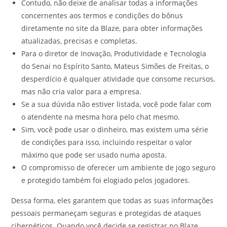
Contudo, não deixe de analisar todas a informações
concernentes aos termos e condições do bônus
diretamente no site da Blaze, para obter informações
atualizadas, precisas e completas.
Para o diretor de Inovação, Produtividade e Tecnologia
do Senai no Espírito Santo, Mateus Simões de Freitas, o
desperdício é qualquer atividade que consome recursos,
mas não cria valor para a empresa.
Se a sua dúvida não estiver listada, você pode falar com
o atendente na mesma hora pelo chat mesmo.
Sim, você pode usar o dinheiro, mas existem uma série
de condições para isso, incluindo respeitar o valor
máximo que pode ser usado numa aposta.
O compromisso de oferecer um ambiente de jogo seguro
e protegido também foi elogiado pelos jogadores.
Dessa forma, eles garantem que todas as suas informações
pessoais permaneçam seguras e protegidas de ataques
cibernéticos. Quando você decide se registrar no Blaze