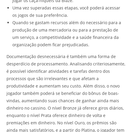
jogar os caça-níqueis da Blaze.
Uma vez superadas essas etapas, você poderá acessar
os jogos de sua preferência.
Quando se gastam recursos além do necessário para a
produção de uma mercadoria ou para a prestação de
um serviço, a competitividade e a saúde financeira da
organização podem ficar prejudicadas.
Documentação desnecessária é também uma forma de
desperdício de processamento. Analisando criteriosamente,
é possível identificar atividades e tarefas dentro dos
processos que são irrelevantes e que afetam a
produtividade e aumentam seu custo. Além disso, o novo
jogador também poderá se beneficiar do bônus de boas-
vindas, aumentando suas chances de ganhar ainda mais
dinheiro no cassino. O nível Bronze já oferece giros diários,
enquanto o nível Prata oferece dinheiro de volta e
premiações em dinheiro. No nível Ouro, os prêmios são
ainda mais satisfatórios, e a partir do Platina, o jogador tem