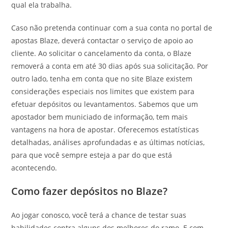
qual ela trabalha.
Caso não pretenda continuar com a sua conta no portal de
apostas Blaze, deverá contactar o serviço de apoio ao
cliente. Ao solicitar o cancelamento da conta, o Blaze
removerá a conta em até 30 dias após sua solicitação. Por
outro lado, tenha em conta que no site Blaze existem
considerações especiais nos limites que existem para
efetuar depósitos ou levantamentos. Sabemos que um
apostador bem municiado de informação, tem mais
vantagens na hora de apostar. Oferecemos estatísticas
detalhadas, análises aprofundadas e as últimas notícias,
para que você sempre esteja a par do que está
acontecendo.
Como fazer depósitos no Blaze?
Ao jogar conosco, você terá a chance de testar suas
habilidades contra alguns dos melhores do ramo. E com