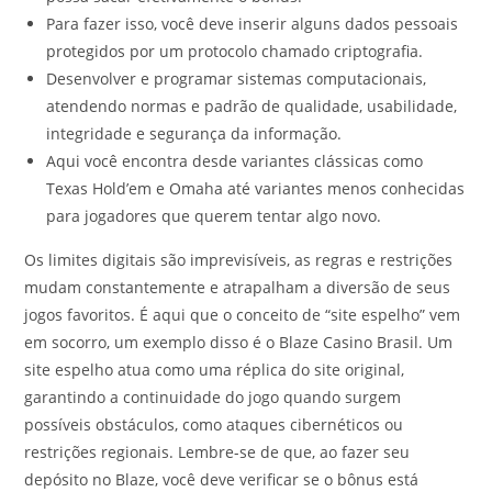
Para fazer isso, você deve inserir alguns dados pessoais
protegidos por um protocolo chamado criptografia.
Desenvolver e programar sistemas computacionais,
atendendo normas e padrão de qualidade, usabilidade,
integridade e segurança da informação.
Aqui você encontra desde variantes clássicas como
Texas Hold’em e Omaha até variantes menos conhecidas
para jogadores que querem tentar algo novo.
Os limites digitais são imprevisíveis, as regras e restrições
mudam constantemente e atrapalham a diversão de seus
jogos favoritos. É aqui que o conceito de “site espelho” vem
em socorro, um exemplo disso é o Blaze Casino Brasil. Um
site espelho atua como uma réplica do site original,
garantindo a continuidade do jogo quando surgem
possíveis obstáculos, como ataques cibernéticos ou
restrições regionais. Lembre-se de que, ao fazer seu
depósito no Blaze, você deve verificar se o bônus está