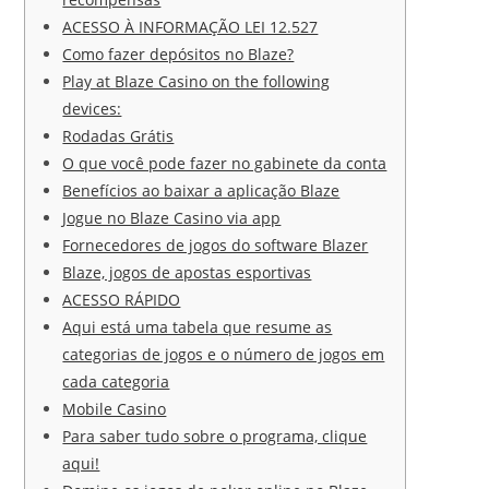
ACESSO À INFORMAÇÃO LEI 12.527
Como fazer depósitos no Blaze?
Play at Blaze Casino on the following
devices:
Rodadas Grátis
O que você pode fazer no gabinete da conta
Benefícios ao baixar a aplicação Blaze
Jogue no Blaze Casino via app
Fornecedores de jogos do software Blazer
Blaze, jogos de apostas esportivas
ACESSO RÁPIDO
Aqui está uma tabela que resume as
categorias de jogos e o número de jogos em
cada categoria
Mobile Casino
Para saber tudo sobre o programa, clique
aqui!