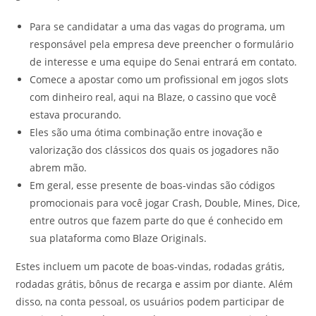
Para se candidatar a uma das vagas do programa, um
responsável pela empresa deve preencher o formulário
de interesse e uma equipe do Senai entrará em contato.
Comece a apostar como um profissional em jogos slots
com dinheiro real, aqui na Blaze, o cassino que você
estava procurando.
Eles são uma ótima combinação entre inovação e
valorização dos clássicos dos quais os jogadores não
abrem mão.
Em geral, esse presente de boas-vindas são códigos
promocionais para você jogar Crash, Double, Mines, Dice,
entre outros que fazem parte do que é conhecido em
sua plataforma como Blaze Originals.
Estes incluem um pacote de boas-vindas, rodadas grátis,
rodadas grátis, bônus de recarga e assim por diante. Além
disso, na conta pessoal, os usuários podem participar de