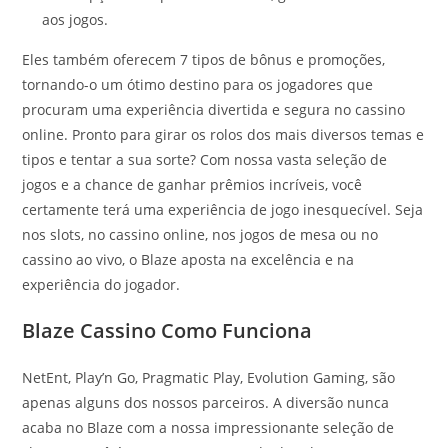
aos jogos.
Eles também oferecem 7 tipos de bônus e promoções,
tornando-o um ótimo destino para os jogadores que
procuram uma experiência divertida e segura no cassino
online. Pronto para girar os rolos dos mais diversos temas e
tipos e tentar a sua sorte? Com nossa vasta seleção de
jogos e a chance de ganhar prêmios incríveis, você
certamente terá uma experiência de jogo inesquecível. Seja
nos slots, no cassino online, nos jogos de mesa ou no
cassino ao vivo, o Blaze aposta na excelência e na
experiência do jogador.
Blaze Cassino Como Funciona
NetEnt, Play’n Go, Pragmatic Play, Evolution Gaming, são
apenas alguns dos nossos parceiros. A diversão nunca
acaba no Blaze com a nossa impressionante seleção de