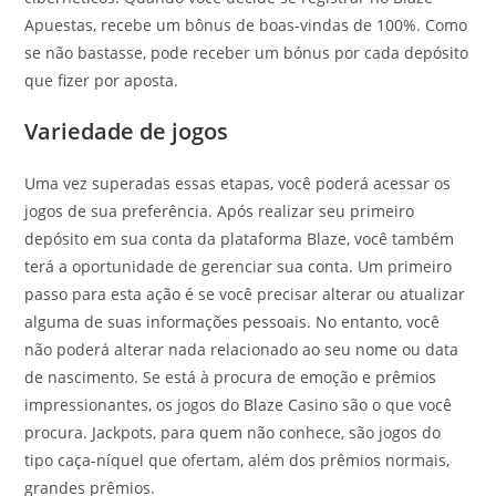
Apuestas, recebe um bônus de boas-vindas de 100%. Como
se não bastasse, pode receber um bónus por cada depósito
que fizer por aposta.
Variedade de jogos
Uma vez superadas essas etapas, você poderá acessar os
jogos de sua preferência. ​Após realizar seu primeiro
depósito em sua conta da plataforma Blaze, você também
terá a oportunidade de gerenciar sua conta. Um primeiro
passo para esta ação é se você precisar alterar ou atualizar
alguma de suas informações pessoais. No entanto, você
não poderá alterar nada relacionado ao seu nome ou data
de nascimento. Se está à procura de emoção e prêmios
impressionantes, os jogos do Blaze Casino são o que você
procura. Jackpots, para quem não conhece, são jogos do
tipo caça-níquel que ofertam, além dos prêmios normais,
grandes prêmios.