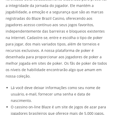
a integridade da jornada do jogador. Ele mantém a
jogabilidade, a emoção e a segurança que são as marcas
registradas do Blaze Brazil Casino, oferecendo aos
jogadores acesso contínuo aos seus jogos favoritos,
independentemente das barreiras e bloqueios existentes
na Internet. Cadastre-se, entre e escolha o tipo de poker
para jogar, dos mais variados tipos, além de torneios e
recursos exclusivos. A nossa plataforma de poker é
desenhada para proporcionar aos jogadores de poker a
melhor jogada em sites de poker. Os fãs de poker de todos
os níveis de habilidade encontrarão algo que amam em
nossa coleção.
Lá você deve deixar informações como seu nome de
usuário, e-mail, fornecer uma senha e data de
nascimento.
O cassino on-line Blaze é um site de jogos de azar para
jogadores brasileiros que oferece mais de 5.000 jogos,