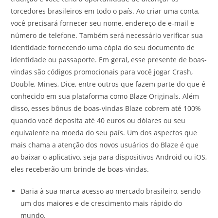
torcedores brasileiros em todo o país. Ao criar uma conta,
você precisará fornecer seu nome, endereço de e-mail e
número de telefone. Também será necessário verificar sua
identidade fornecendo uma cópia do seu documento de
identidade ou passaporte. Em geral, esse presente de boas-
vindas são códigos promocionais para você jogar Crash,
Double, Mines, Dice, entre outros que fazem parte do que é
conhecido em sua plataforma como Blaze Originals. Além
disso, esses bônus de boas-vindas Blaze cobrem até 100%
quando você deposita até 40 euros ou dólares ou seu
equivalente na moeda do seu país. Um dos aspectos que
mais chama a atenção dos novos usuários do Blaze é que
ao baixar o aplicativo, seja para dispositivos Android ou iOS,
eles receberão um brinde de boas-vindas.
Daria à sua marca acesso ao mercado brasileiro, sendo
um dos maiores e de crescimento mais rápido do
mundo.