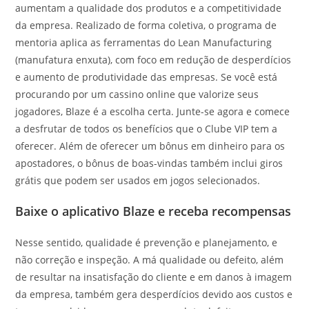
aumentam a qualidade dos produtos e a competitividade
da empresa. Realizado de forma coletiva, o programa de
mentoria aplica as ferramentas do Lean Manufacturing
(manufatura enxuta), com foco em redução de desperdícios
e aumento de produtividade das empresas. Se você está
procurando por um cassino online que valorize seus
jogadores, Blaze é a escolha certa. Junte-se agora e comece
a desfrutar de todos os benefícios que o Clube VIP tem a
oferecer. Além de oferecer um bônus em dinheiro para os
apostadores, o bônus de boas-vindas também inclui giros
grátis que podem ser usados em jogos selecionados.
Baixe o aplicativo Blaze e receba recompensas
Nesse sentido, qualidade é prevenção e planejamento, e
não correção e inspeção. A má qualidade ou defeito, além
de resultar na insatisfação do cliente e em danos à imagem
da empresa, também gera desperdícios devido aos custos e