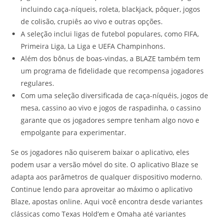
incluindo caça-níqueis, roleta, blackjack, pôquer, jogos
de colisão, crupiês ao vivo e outras opções.
A seleção inclui ligas de futebol populares, como FIFA,
Primeira Liga, La Liga e UEFA Champinhons.
Além dos bônus de boas-vindas, a BLAZE também tem
um programa de fidelidade que recompensa jogadores
regulares.
Com uma seleção diversificada de caça-níquéis, jogos de
mesa, cassino ao vivo e jogos de raspadinha, o cassino
garante que os jogadores sempre tenham algo novo e
empolgante para experimentar.
Se os jogadores não quiserem baixar o aplicativo, eles
podem usar a versão móvel do site. O aplicativo Blaze se
adapta aos parâmetros de qualquer dispositivo moderno.
Continue lendo para aproveitar ao máximo o aplicativo
Blaze, apostas online. Aqui você encontra desde variantes
clássicas como Texas Hold’em e Omaha até variantes