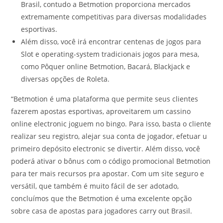
Brasil, contudo a Betmotion proporciona mercados
extremamente competitivas para diversas modalidades
esportivas.
Além disso, você irá encontrar centenas de jogos para
Slot e operating-system tradicionais jogos para mesa,
como Pôquer online Betmotion, Bacará, Blackjack e
diversas opções de Roleta.
“Betmotion é uma plataforma que permite seus clientes
fazerem apostas esportivas, aproveitarem um cassino
online electronic joguem no bingo. Para isso, basta o cliente
realizar seu registro, alejar sua conta de jogador, efetuar u
primeiro depósito electronic se divertir. Além disso, você
poderá ativar o bônus com o código promocional Betmotion
para ter mais recursos pra apostar. Com um site seguro e
versátil, que também é muito fácil de ser adotado,
concluímos que the Betmotion é uma excelente opção
sobre casa de apostas para jogadores carry out Brasil.