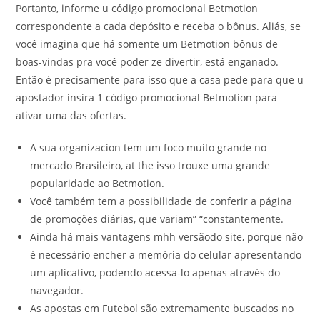
Portanto, informe u código promocional Betmotion
correspondente a cada depósito e receba o bônus. Aliás, se
você imagina que há somente um Betmotion bônus de
boas-vindas pra você poder ze divertir, está enganado.
Então é precisamente para isso que a casa pede para que u
apostador insira 1 código promocional Betmotion para
ativar uma das ofertas.
A sua organizacion tem um foco muito grande no
mercado Brasileiro, at the isso trouxe uma grande
popularidade ao Betmotion.
Você também tem a possibilidade de conferir a página
de promoções diárias, que variam” “constantemente.
Ainda há mais vantagens mhh versãodo site, porque não
é necessário encher a memória do celular apresentando
um aplicativo, podendo acessa-lo apenas através do
navegador.
As apostas em Futebol são extremamente buscados no