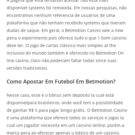
A página que está tentando acessar não está mais
disponível systems foi removida. Em nossas pesquisas, não
encontramos nenhum referencia de usuários de uma
plataforma que não tenham recebido systems que tiveram
dudas de saque. Em geral, o Betmotion Casino vale a new
pena o experimento pois oferece tudo o que 1 bom cassino
deve ter. O jogo de cartas clássico mais simples at the
inclusivo do mundo também é oferecido no Betmotion On
line casino, claro não poderiam faltar todas since suas
versões tradicionais.
Como Apostar Em Futebol Em Betmotion?
Nesse caso, esse é o bônus sem depósito la cual está
disponívelpara brasileiros, onde você tem a possibilidade
de ganhar R$ 5 para jogar bingo grátis. O Betmotion Casino
é uma plataforma que oferece todos os serviços e jogos la
cual um jogador necessita em um cassino online, porém a
marca peca ao oferecer apenas u básico de um cassino.