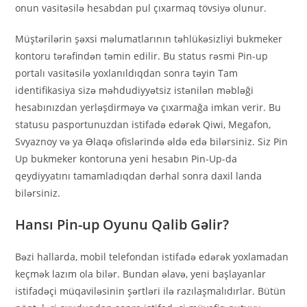
onun vasitəsilə hesabdan pul çıxarmaq tövsiyə olunur.
Müştərilərin şəxsi məlumatlarının təhlükəsizliyi bukmeker
kontoru tərəfindən təmin edilir. Bu status rəsmi Pin-up
portalı vasitəsilə yoxlanıldıqdan sonra təyin Tam
identifikasiya sizə məhdudiyyətsiz istənilən məbləği
hesabınızdan yerləşdirməyə və çıxarmağa imkan verir. Bu
statusu pasportunuzdan istifadə edərək Qiwi, Megafon,
Svyaznoy və ya Əlaqə ofislərində əldə edə bilərsiniz. Siz Pin
Up bukmeker kontoruna yeni hesabın Pin-Up-da
qeydiyyatını tamamladıqdan dərhal sonra daxil landa
bilərsiniz.
Hansı Pin-up Oyunu Qalib Gəlir?
Bəzi hallarda, mobil telefondan istifadə edərək yoxlamadan
keçmək lazım ola bilər. Bundan əlavə, yeni başlayanlar
istifadəçi müqaviləsinin şərtləri ilə razılaşmalıdırlar. Bütün