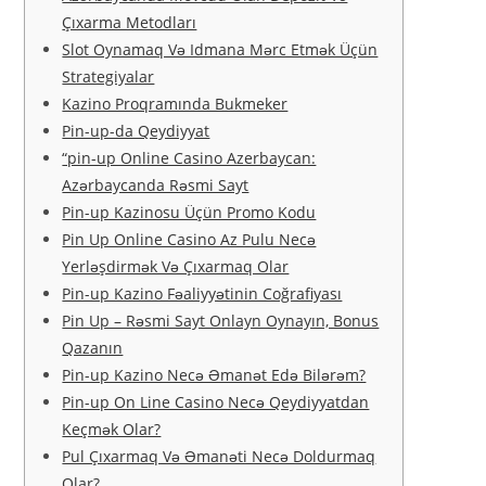
Çıxarma Metodları
Slot Oynamaq Və Idmana Mərc Etmək Üçün
Strategiyalar
Kazino Proqramında Bukmeker
Pin-up-da Qeydiyyat
“pin-up Online Casino Azerbaycan:
Azərbaycanda Rəsmi Sayt
Pin-up Kazinosu Üçün Promo Kodu
Pin Up Online Casino Az Pulu Necə
Yerləşdirmək Və Çıxarmaq Olar
Pin-up Kazino Fəaliyyətinin Coğrafiyası
Pin Up – Rəsmi Sayt Onlayn Oynayın, Bonus
Qazanın
Pin-up Kazino Necə Əmanət Edə Bilərəm?
Pin-up On Line Casino Necə Qeydiyyatdan
Keçmək Olar?
Pul Çıxarmaq Və Əmanəti Necə Doldurmaq
Olar?