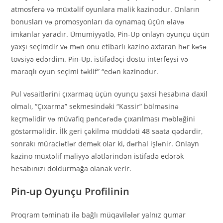
atmosferə və müxtəlif oyunlara malik kazinodur. Onların
bonusları və promosyonları da oynamaq üçün əlavə
imkanlar yaradır. Ümumiyyətlə, Pin-Up onlayn oyunçu üçün
yaxşı seçimdir və mən onu etibarlı kazino axtaran hər kəsə
tövsiyə edərdim. Pin-Up, istifadəçi dostu interfeysi və
maraqlı oyun seçimi təklif” “edən kazinodur.
Pul vəsaitlərini çıxarmaq üçün oyunçu şəxsi hesabına daxil
olmalı, “Çıxarma” sekmesindəki “Kassir” bölməsinə
keçməlidir və müvafiq pəncərədə çıxarılması məbləğini
göstərməlidir. İlk geri çəkilmə müddəti 48 saata qədərdir,
sonrakı müraciətlər demək olar ki, dərhal işlənir. Onlayn
kazino müxtəlif maliyyə alətlərindən istifadə edərək
hesabınızı doldurmağa olanak verir.
Pin-up Oyunçu Profilinin
Proqram təminatı ilə bağlı müqavilələr yalnız qumar