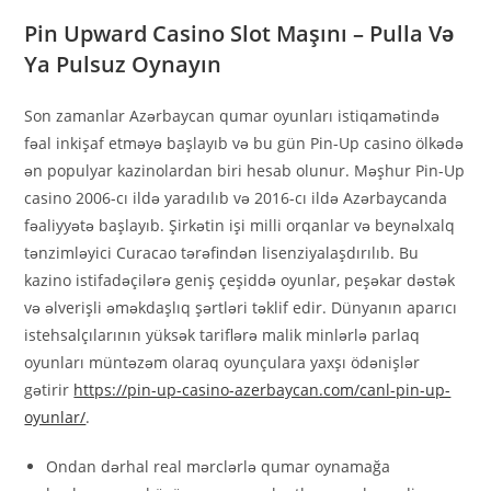
Pin Upward Casino Slot Maşını – Pulla Və
Ya Pulsuz Oynayın
Son zamanlar Azərbaycan qumar oyunları istiqamətində
fəal inkişaf etməyə başlayıb və bu gün Pin-Up casino ölkədə
ən populyar kazinolardan biri hesab olunur. Məşhur Pin-Up
casino 2006-cı ildə yaradılıb və 2016-cı ildə Azərbaycanda
fəaliyyətə başlayıb. Şirkətin işi milli orqanlar və beynəlxalq
tənzimləyici Curacao tərəfindən lisenziyalaşdırılıb. Bu
kazino istifadəçilərə geniş çeşiddə oyunlar, peşəkar dəstək
və əlverişli əməkdaşlıq şərtləri təklif edir. Dünyanın aparıcı
istehsalçılarının yüksək tariflərə malik minlərlə parlaq
oyunları müntəzəm olaraq oyunçulara yaxşı ödənişlər
gətirir
https://pin-up-casino-azerbaycan.com/canl-pin-up-
oyunlar/
.
Ondan dərhal real mərclərlə qumar oynamağa