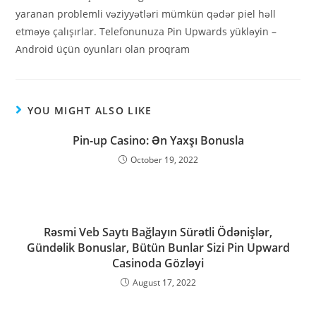
yaranan problemli vəziyyətləri mümkün qədər piel həll
etməyə çalışırlar. Telefonunuza Pin Upwards yükləyin –
Android üçün oyunları olan proqram
YOU MIGHT ALSO LIKE
Pin-up Casino: Ən Yaxşı Bonusla
October 19, 2022
Rəsmi Veb Saytı Bağlayın️ Sürətli Ödənişlər,
Gündəlik Bonuslar, Bütün Bunlar Sizi Pin Upward
Casinoda Gözləyi
August 17, 2022