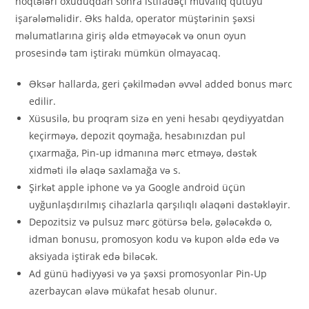
nöqtələri oxuduqdan sonra istifadəçi müvafiq qutuyu
işarələməlidir. Əks halda, operator müştərinin şəxsi
məlumatlarına giriş əldə etməyəcək və onun oyun
prosesində tam iştirakı mümkün olmayacaq.
Əksər hallarda, geri çəkilmədən əvvəl added bonus mərc
edilir.
Xüsusilə, bu proqram sizə en yeni hesabı qeydiyyatdan
keçirməyə, depozit qoymağa, hesabınızdan pul
çıxarmağa, Pin-up idmanına mərc etməyə, dəstək
xidməti ilə əlaqə saxlamağa və s.
Şirkət apple iphone və ya Google android üçün
uyğunlaşdırılmış cihazlarla qarşılıqlı əlaqəni dəstəkləyir.
Depozitsiz və pulsuz mərc götürsə belə, gələcəkdə o,
idman bonusu, promosyon kodu və kupon əldə edə və
aksiyada iştirak edə biləcək.
Ad günü hədiyyəsi və ya şəxsi promosyonlar Pin-Up
azerbaycan əlavə mükafat hesab olunur.