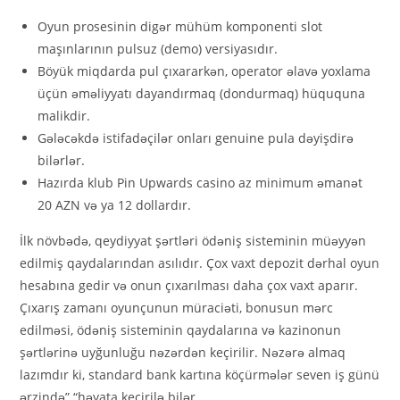
Oyun prosesinin digər mühüm komponenti slot
maşınlarının pulsuz (demo) versiyasıdır.
Böyük miqdarda pul çıxararkən, operator əlavə yoxlama
üçün əməliyyatı dayandırmaq (dondurmaq) hüququna
malikdir.
Gələcəkdə istifadəçilər onları genuine pula dəyişdirə
bilərlər.
Hazırda klub Pin Upwards casino az minimum əmanət
20 AZN və ya 12 dollardır.
İlk növbədə, qeydiyyat şərtləri ödəniş sisteminin müəyyən
edilmiş qaydalarından asılıdır. Çox vaxt depozit dərhal oyun
hesabına gedir və onun çıxarılması daha çox vaxt aparır.
Çıxarış zamanı oyunçunun müraciəti, bonusun mərc
edilməsi, ödəniş sisteminin qaydalarına və kazinonun
şərtlərinə uyğunluğu nəzərdən keçirilir. Nəzərə almaq
lazımdır ki, standard bank kartına köçürmələr seven iş günü
ərzində” “həyata keçirilə bilər.