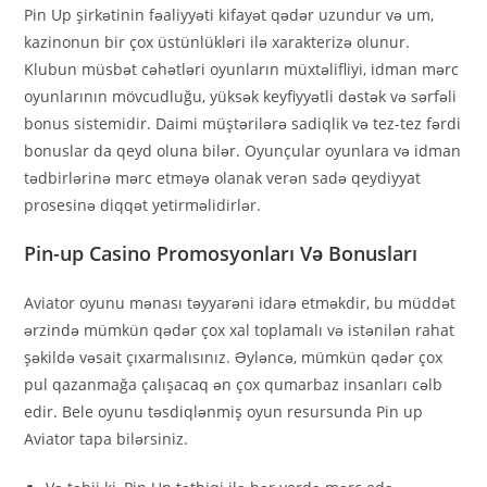
Pin Up şirkətinin fəaliyyəti kifayət qədər uzundur və um,
kazinonun bir çox üstünlükləri ilə xarakterizə olunur.
Klubun müsbət cəhətləri oyunların müxtəlifliyi, idman mərc
oyunlarının mövcudluğu, yüksək keyfiyyətli dəstək və sərfəli
bonus sistemidir. Daimi müştərilərə sadiqlik və tez-tez fərdi
bonuslar da qeyd oluna bilər. Oyunçular oyunlara və idman
tədbirlərinə mərc etməyə olanak verən sadə qeydiyyat
prosesinə diqqət yetirməlidirlər.
Pin-up Casino Promosyonları Və Bonusları
Aviator oyunu mənası təyyarəni idarə etməkdir, bu müddət
ərzində mümkün qədər çox xal toplamalı və istənilən rahat
şəkildə vəsait çıxarmalısınız. Əyləncə, mümkün qədər çox
pul qazanmağa çalışacaq ən çox qumarbaz insanları cəlb
edir. Bele oyunu təsdiqlənmiş oyun resursunda Pin up
Aviator tapa bilərsiniz.