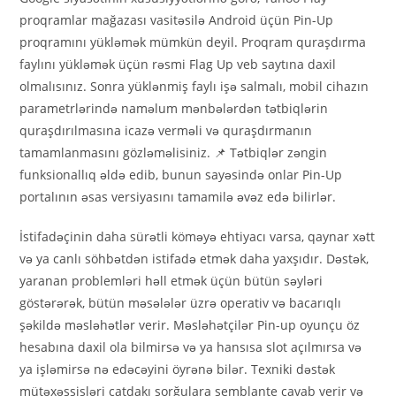
proqramlar mağazası vasitəsilə Android üçün Pin-Up
proqramını yükləmək mümkün deyil. Proqram quraşdırma
faylını yükləmək üçün rəsmi Flag Up veb saytına daxil
olmalısınız. Sonra yüklənmiş faylı işə salmalı, mobil cihazın
parametrlərində naməlum mənbələrdən tətbiqlərin
quraşdırılmasına icazə verməli və quraşdırmanın
tamamlanmasını gözləməlisiniz. 📌 Tətbiqlər zəngin
funksionallıq əldə edib, bunun sayəsində onlar Pin-Up
portalının əsas versiyasını tamamilə əvəz edə bilirlər.
İstifadəçinin daha sürətli köməyə ehtiyacı varsa, qaynar xətt
və ya canlı söhbətdən istifadə etmək daha yaxşıdır. Dəstək,
yaranan problemləri həll etmək üçün bütün səyləri
göstərərək, bütün məsələlər üzrə operativ və bacarıqlı
şəkildə məsləhətlər verir. Məsləhətçilər Pin-up oyunçu öz
hesabına daxil ola bilmirsə və ya hansısa slot açılmırsa və
ya işləmirsə nə edəcəyini öyrənə bilər. Texniki dəstək
mütəxəssisləri çatdakı sorğulara semblante cavab verir və