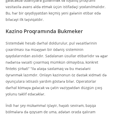
gələcəkdə ödənişlərə güvənmək və loyallıq proqramı
vasitəsilə avans əldə etmək üçün istifadəçi yoxlanılmalıdır.
Bu, hər bir qeydiyyatdan keçmiş yeni gələnin etibar edə
biləcəyi ilk təşviqatdır.
Kazino Proqramında Bukmeker
Sistemdəki hesab dərhal doldurulur, pul vəsaitlərinin
çıxarılması isə müəyyən bir ödəniş sisteminin
qaydalarından asılıdır. Sadalanan üsullar etibarlıdır və əgər
nədənsə vəsaiti çıxarmaq mümkün olmayıbsa, konkret
finteks şirkəti” “ilə əlaqə saxlamaq və bu məsələni
öyrənmək lazımdır. Onlayn kazinonun öz dəstək xidməti də
oyunçulara ixtisaslı yardım göstərə bilər. Operatorlar
dərhal köməyə gələcək və çətin vəziyyətdən düzgün çıxış
yolunu təklif edəcəklər.
İndi hər şey mükəmməl işləyir, həyatı sevirəm, başqa
bölmələrə də qoysam de uma, adətən orada qalıram