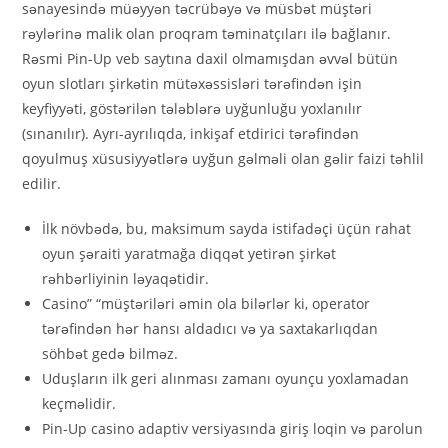
sənayesində müəyyən təcrübəyə və müsbət müştəri
rəylərinə malik olan proqram təminatçıları ilə bağlanır.
Rəsmi Pin-Up veb saytına daxil olmamışdan əvvəl bütün
oyun slotları şirkətin mütəxəssisləri tərəfindən işin
keyfiyyəti, göstərilən tələblərə uyğunluğu yoxlanılır
(sınanılır). Ayrı-ayrılıqda, inkişaf etdirici tərəfindən
qoyulmuş xüsusiyyətlərə uyğun gəlməli olan gəlir faizi təhlil
edilir.
İlk növbədə, bu, maksimum sayda istifadəçi üçün rahat
oyun şəraiti yaratmağa diqqət yetirən şirkət
rəhbərliyinin ləyaqətidir.
Casino” “müştəriləri əmin ola bilərlər ki, operator
tərəfindən hər hansı aldadıcı və ya saxtakarlıqdan
söhbət gedə bilməz.
Uduşların ilk geri alınması zamanı oyunçu yoxlamadan
keçməlidir.
Pin-Up casino adaptiv versiyasında giriş loqin və parolun