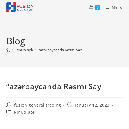
Menu
0
Blog
>
PinUp apk
>
“azərbaycanda Rəsmi Say
“azərbaycanda Rəsmi Say
fusion general trading
January 12, 2023
PinUp apk