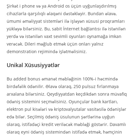
Şirkət i phone və ya Android os üçün uyğunlaşdırılmış
cihazlarla qarşılıqlı əlaqəni dəstəkləyir. Bundan əlavə,
ümumi əməliyyat sistemləri ilə işləyən xüsusi proqramları
yükləyə bilərsiniz. Bu, sabit İnternet bağlantısı ilə istənilən
yerdə və istənilən vaxt sevimli oyunları oynamağa imkan
verəcək. Dileri məğlub etmək üçün onları yalnız
demonstration rejimində işlətməlisiniz.
Unikal Xüsusiyyətlər
Bu added bonus əmanət məbləğinin 100%-i həcmində
birdəfəlik ödənilir. Əlavə olaraq, 250 pulsuz fırlanmaya
arxalana bilərsiniz. Qeydiyyatdan keçdikdən sonra müvafiq
ödəniş sistemini seçməlisiniz. Oyunçular bank kartları,
elektron pul kisələri və kriptovalyutalar vasitəsilə ödənişlər
edə bilər. Seçilmiş ödəniş üsulunun şərtlərinə uyğun
olaraq, istifadəçi kredit veriləcək məbləği göstərir. Davamlı
olaraq eyni ödəniş sistemindən istifadə etmək, həmçinin