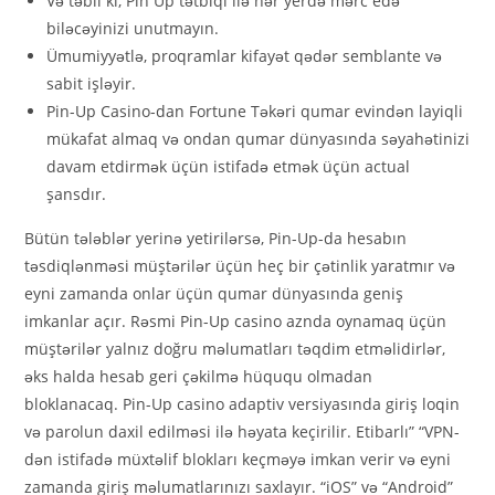
Və təbii ki, Pin Up tətbiqi ilə hər yerdə mərc edə
biləcəyinizi unutmayın.
Ümumiyyətlə, proqramlar kifayət qədər semblante və
sabit işləyir.
Pin-Up Casino-dan Fortune Təkəri qumar evindən layiqli
mükafat almaq və ondan qumar dünyasında səyahətinizi
davam etdirmək üçün istifadə etmək üçün actual
şansdır.
Bütün tələblər yerinə yetirilərsə, Pin-Up-da hesabın
təsdiqlənməsi müştərilər üçün heç bir çətinlik yaratmır və
eyni zamanda onlar üçün qumar dünyasında geniş
imkanlar açır. Rəsmi Pin-Up casino aznda oynamaq üçün
müştərilər yalnız doğru məlumatları təqdim etməlidirlər,
əks halda hesab geri çəkilmə hüququ olmadan
bloklanacaq. Pin-Up casino adaptiv versiyasında giriş loqin
və parolun daxil edilməsi ilə həyata keçirilir. Etibarlı” “VPN-
dən istifadə müxtəlif blokları keçməyə imkan verir və eyni
zamanda giriş məlumatlarınızı saxlayır. “iOS” və “Android”