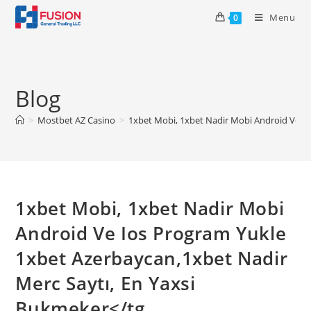
Menu
0
Blog
>
Mostbet AZ Casino
>
1xbet Mobi, 1xbet Nadir Mobi Android Ve Io
1xbet Mobi, 1xbet Nadir Mobi
Android Ve Ios Program Yukle
1xbet Azerbaycan,1xbet Nadir
Merc Saytı, En Yaxsi
Bukmeker</tg