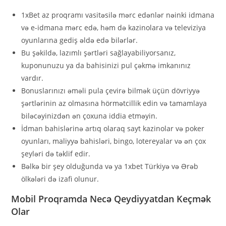
1xBet az proqramı vasitəsilə mərc edənlər nəinki idmana
və e-idmana mərc edə, həm də kazinolara və televiziya
oyunlarına gediş əldə edə bilərlər.
Bu şəkildə, lazımlı şərtləri sağlayabiliyorsanız,
kuponunuzu ya da bahisinizi pul çəkmə imkanınız
vardır.
Bonuslarınızı əməli pula çevirə bilmək üçün dövriyyə
şərtlərinin az olmasına hörmətcillik edin və tamamlaya
biləcəyinizdən ən çoxuna iddia etməyin.
İdman bahislərinə artıq olaraq sayt kazinolar və poker
oyunları, maliyyə bahisləri, bingo, lotereyalar və ən çox
şeyləri də təklif edir.
Bəlkə bir şey olduğunda və ya 1xbet Türkiyə və Ərəb
ölkələri də izafi olunur.
Mobil Proqramda Necə Qeydiyyatdan Keçmək
Olar