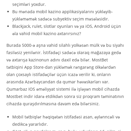
seçimləri yoxdur.
Bu mənada mobil kazino applikasiyalarını yükləyib-
yükləməmək sadəcə subyektiv seçim məsələsidir.
Blackjack, rulet, slotlar oyunları və ya iOS, Android üçün
əla vahid mobil kazino axtarırsınız?
Burada 5000-ə aşna vahid silahlı yolkəsən mülk və bu siyahı
fasiləsiz yenilənir. İstifadəçi sadəcə olaraq mağazaya gedə
və axtarışa kazinonun adını daxil edə bilər. MostBet
tətbiqini App Store-dan yükləmək rəngarəng ölkələrdən
olan çoxsaylı istifadəçilər üçün icazə verilir ki, onların
arasında Azərbaycandan da qumar həvəskarları var.
Qumarbaz IOS əməliyyat sistemi ilə işləyən mobil cihazda
Mostbet indir idarə etdikdən sonra siz proqram təminatının
cihazda quraşdırılmasına davam edə bilərsiniz.
Mobil tətbiqlər həqiqətən istifadəsi asan, əylənncəli və
dedikcə yararlıdır.