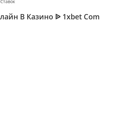
 Ставок
лайн В Казино ᐉ 1xbet Com