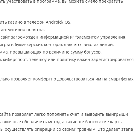
жать участвовать в программе, вы можете смело прекратить
ть казино в телефон Android/iOS.
 интуитивно понятна.
о сайт загроможден информацией и” “элементом управления.
гры в букмекерских конторах является анализ линий.
мма, превышающая по величине сумму бонусов.
 киберспорт, телешоу или политику важен зарегистрироваться
лько позволяет комфортно довольствоваться им на смартфонах
сайта позволяет легко пополнять счет и выводить выигрыши
различные обналичить методы, такие же банковские карты,
ы осуществлять операции со своим” “ровным. Это делает этапа