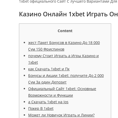
1xbet официального Сайт С лучшего Вариантами Для
Казино Онлайн 1xbet Играть Он
Content
жест Пакет Бонусов в Казино До 18 000
Сум 150 Фриспинов
почему Стоит Играть а Игры Казино и
1xbet
как Скачать 1xbet и Пк
Бонусы и Акции 1xbet: получите До 2 000
Сум За один Депозит
Официальный Сайт 1xbet: Основные
Возможности и Функции
а Скачать 1xbet на Ios
Покер В 1xbet
Может ли Новичок Играть и Линии?