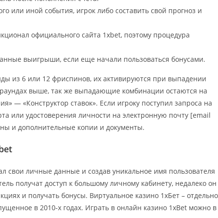
го или иной события, игрок либо составить свой прогноз и
кционал официального сайта 1xbet, поэтому процедура
ванные выигрыши, если еще начали пользоваться бонусами.
унды из 6 или 12 фриспинов, их активируются при выпадении
 раундах выше, так же выпадающие комбинации остаются на
ия» — «Конструктор ставок». Если игроку поступил запроса на
та или удостоверения личности на электронную почту [email
шены и дополнительные копии и документы.
bet
зал свои личные данные и создав уникальное имя пользователя
тель получат доступ к большому личному кабинету, недалеко он
акциях и получать бонусы. Виртуальное казино 1хБет – отдельн
ущенное в 2010-х годах. Играть в онлайн казино 1xBet можно в