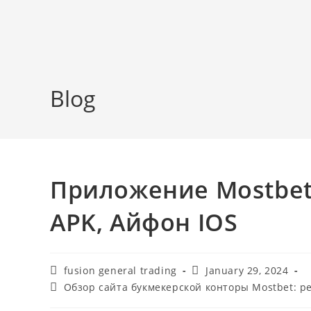
Skip
to
content
Blog
Приложение Mostbet
APK, Айфон IOS
Post
Post
fusion general trading
January 29, 2024
author:
published:
Post
Обзор сайта букмекерской конторы Mostbet: ре
category: