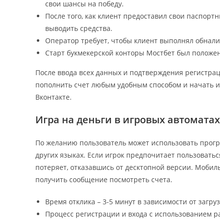
свои шансы на победу.
После того, как клиент предоставил свои паспорт
выводить средства.
Оператор требует, чтобы клиент выполнял обнали
Старт букмекерской конторы Мостбет был положен 
После ввода всех данных и подтверждения регистраци
пополнить счет любым удобным способом и начать и
Вконтакте.
Игра на деньги в игровых автомата
По желанию пользователь может использовать програ
других языках. Если игрок предпочитает пользовать
потеряет, отказавшись от десктопной версии. Мобил
получить сообщение посмотреть счета.
Время отклика – 3-5 минут в зависимости от загру
Процесс регистрации и входа с использованием р