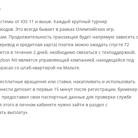
.
темы от IOS 11 и выше. Каждый крупный турнир
кодов. Это всегда бывает в рамках Олимпийских игр,
ам. Продолжительность транзакции будет напрямую зависеть 
еревод и кредитная карта) платеж можно ожидать спустя 72
ется в течение 2 дней, необходимо связаться с техподдержкой,
 Bizbon NV является управляющей компанией, находящейся под
расао со штаб-квартирой на Мальте.
бесплатные вращения или ставки, накапливать и использовать
внести депозит в первые 15 минут после регистрации, букмекер
нт предоставил свои паспортные данные для проверки службе
я этого в личном кабинете нужно зайти в раздел с
ать выплату».