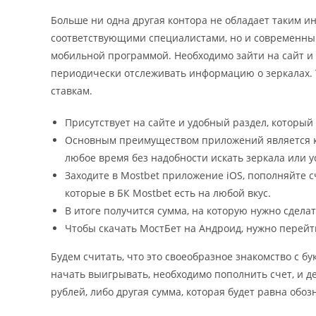
Больше ни одна другая контора не обладает таким и
соответствующими специалистами, но и современным
мобильной программой. Необходимо зайти на сайт и 
периодически отслеживать информацию о зеркалах. 
ставкам.
Присутствует на сайте и удобный раздел, который
Основным преимуществом приложений является к
любое время без надобности искать зеркала или у
Заходите в Мostbet приложение iOS, пополняйте 
которые в БК Мostbet есть на любой вкус.
В итоге получится сумма, на которую нужно сделат
Чтобы скачать МостБет на Андроид, нужно перейт
Будем считать, что это своеобразное знакомство с б
начать выигрывать, необходимо пополнить счет, и д
рублей, либо другая сумма, которая будет равна обо