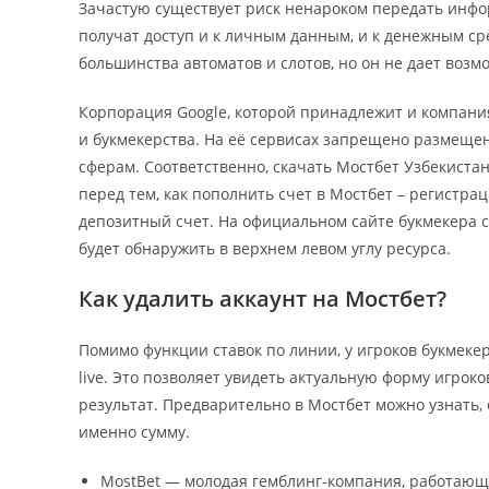
Зачастую существует риск ненароком передать инфо
получат доступ и к личным данным, и к денежным ср
большинства автоматов и слотов, но он не дает воз
Корпорация Google, которой принадлежит и компания
и букмекерства. На её сервисах запрещено размещ
сферам. Соответственно, скачать Мостбет Узбекистан
перед тем, как пополнить счет в Мостбет – регистра
депозитный счет. На официальном сайте букмекера 
будет обнаружить в верхнем левом углу ресурса.
Как удалить аккаунт на Мостбет?
Помимо функции ставок по линии, у игроков букмеке
live. Это позволяет увидеть актуальную форму игрок
результат. Предварительно в Мостбет можно узнать, 
именно сумму.
MostBet — молодая гемблинг-компания, работающа