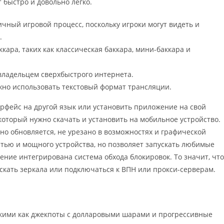
 быстро и довольно легко.
чный игровой процесс, поскольку игроки могут видеть и
.
кара, таких как классическая баккара, мини-баккара и
владельцем сверхбыстрого интернета.
жно использовать текстовый формат трансляции.
рфейс на другой язык или установить приложение на свой
оторый нужно скачать и установить на мобильное устройство.
но обновляется, не урезано в возможностях и графической
етью и мощного устройства, но позволяет запускать любимые
ение интегрирована система обхода блокировок. То значит, что
искать зеркала или подключаться к ВПН или прокси-серверам.
акими как джекпоты с долларовыми шарами и прогрессивные