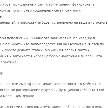
лирует официальный сайт с точки зрения функционала.
ной из популярных социальных сетей, они могут
е.
становить”, и приложение будет установлено на вашем устройств
при пополнении. Обычно это занимает менее часа, но в
жно понимать, что лайв-предложения на Mostbet меняются по
 и просто делайте ставки. Мобильная версия сайта –
вания и запускается через браузер смартфона или планшета.
 практичен.
ие
планшет или смартфон, он может воспользоваться мобильной
но только расположение отделов и функционал кабинета. Они
а маленьком экране.
аться всеми последними функциями и обновлениями, очень