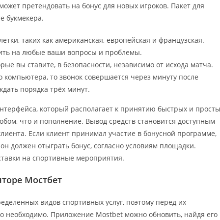
ожет претендовать на бонус для новых игроков. Пакет для
е букмекера.
летки, таких как американская, европейская и французская.
етить на любые ваши вопросы и проблемы.
орые вы ставите, в безопасности, независимо от исхода матча.
о компьютера, то звонок совершается через минуту после
ждать порядка трёх минут.
интерфейса, который располагает к принятию быстрых и прост
обом, что и пополнение. Вывод средств становится доступным
клиента. Если клиент принимал участие в бонусной программе,
, он должен отыграть бонус, согласно условиям площадки.
ставки на спортивные мероприятия.
нторе Мостбет
еделенных видов спортивных услуг, поэтому перед их
о необходимо. Приложение Mostbet можно обновить, найдя его 