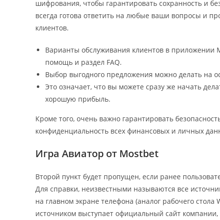
шифрования, чтобы гарантировать сохранность и без
всегда готова ответить на любые ваши вопросы и пр
клиентов.
Варианты обслуживания клиентов в приложении M
помощь и раздел FAQ.
Выбор выгодного предложения можно делать на о
Это означает, что вы можете сразу же начать дела
хорошую прибыль.
Кроме того, очень важно гарантировать безопасность
конфиденциальность всех финансовых и личных дан
Игра Авиатор от Mostbet
Второй пункт будет пропущен, если ранее пользовате
Для справки, неизвестными называются все источники
на главном экране телефона (аналог рабочего стола 
источником выступает официальный сайт компании, к