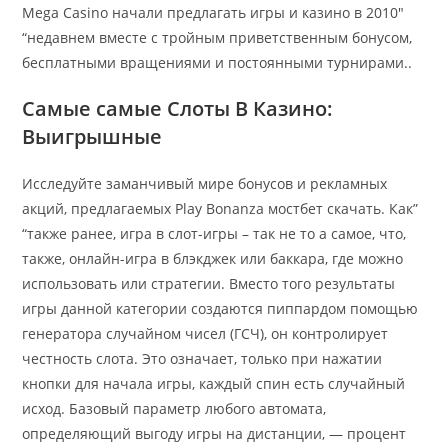
Mega Casino начали предлагать игры и казино в 2010″
“недавнем вместе с тройным приветственным бонусом,
бесплатными вращениями и постоянными турнирами..
Самые самые Слоты В Казино:
Выигрышные
Исследуйте заманчивый мире бонусов и рекламных
акций, предлагаемых Play Bonanza мостбет скачать. Как”
“также ранее, игра в слот-игры – так не то а самое, что,
также, онлайн-игра в блэкджек или баккара, где можно
использовать или стратегии. Вместо того результаты
игры данной категории создаются пиппардом помощью
генератора случайном чисел (ГСЧ), он контролирует
честность слота. Это означает, только при нажатии
кнопки для начала игры, каждый спин есть случайный
исход. Базовый параметр любого автомата,
определяющий выгоду игры на дистанции, — процент