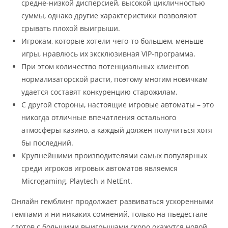
средне-низкой дисперсией, высокой цикличностью
суммы, однако другие характеристики позволяют
срывать плохой выигрыши.
Игрокам, которые хотели чего-то большем, меньше
игры, нравлюсь их эксклюзивная VIP-программа.
При этом количество потенциальных клиентов
нормализаторской расти, поэтому многим новичкам
удается составят конкуренцию старожилам.
С другой стороны, настоящие игровые автоматы – это
никогда отличные впечатления остального
атмосферы казино, а каждый должен получиться хотя
бы последний.
Крупнейшими производителями самых популярных
среди игроков игровых автоматов являемся
Microgaming, Playtech и NetEnt.
Онлайн гемблинг продолжает развиваться ускоренными
темпами и ни никаких сомнений, только на пьедестале
слотов с большими выигрышами скоро окажутся новой