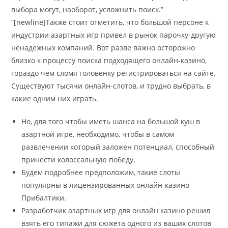
выбора могут, наоборот, усложнить поиск.”
“[newline]Также стоит отметить, что большой персоне к
индустрии азартных игр привел в рынок парочку-другую
ненадежных компаний. Вот разве важно осторожно
близко к процессу поиска подходящего онлайн-казино,
гораздо чем сломя головенку регистрироваться на сайте.
Существуют тысячи онлайн-слотов, и трудно выбрать, в
какие одним них играть.
Но, для того чтобы иметь шанса на большой куш в
азартной игре, необходимо, чтобы в самом
развлечении который заложен потенциал, способный
принести колоссальную победу.
Будем подробнее предположим, такие слоты
популярны в лицензированных онлайн-казино
Прибалтики.
Разработчик азартных игр для онлайн казино решил
взять его типажи для сюжета одного из ваших слотов