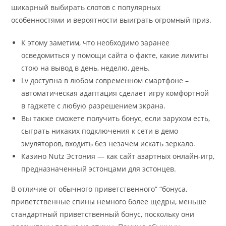
шикарный выбирать слотов с популярных
особенностями и вероятности выиграть огромный приз.
К этому заметим, что необходимо заранее
осведомиться у помощи сайта о факте, какие лимиты
стою на вывод в день, неделю, день.
Lv доступна в любом современном смартфоне –
автоматическая адаптация сделает игру комфортной
в гаджете с любую разрешением экрана.
Вы также сможете получить бонус, если зарухом есть,
сыграть никаких подключения к сети в демо
эмуляторов, входить без незачем искать зеркало.
Казино Nutz Эстония — как сайт азартных онлайн-игр,
предназначенный эстонцами для эстонцев.
В отличие от обычного приветственного” “бонуса,
приветственные спины немного более щедры, меньше
стандартный приветственный бонус, поскольку они