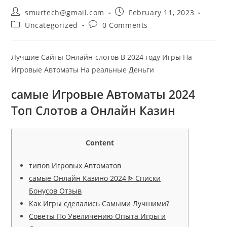
smurtech@gmail.com
February 11, 2023
Uncategorized
0 Comments
Лучшие Сайты Онлайн-слотов В 2024 году Игры На
Игровые Автоматы На реальные Деньги
самые Игровые Автоматы 2024
Топ Слотов а Онлайн Казин
Content
типов Игровых Автоматов
самые Онлайн Казино 2024 ᐈ Списки
Бонусов Отзыв
Как Игры сделались Самыми Лучшими?
Советы По Увеличению Опыта Игры и