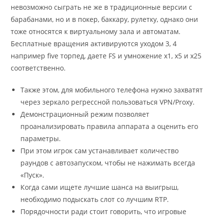
невозможно сыграть не же в традиционные версии с
барабанами, но и в покер, баккару, рулетку, однако они
тоже относятся к виртуальному зала и автоматам.
Бесплатные вращения активируются уходом 3, 4
например five торпед, даете FS и умножение х1, х5 и х25
соответственно.
Также этом, для мобильного телефона нужно захватят
через зеркало регрессной пользоваться VPN/Proxy.
Демонстрационный режим позволяет
проанализировать правила аппарата а оценить его
параметры.
При этом игрок сам устанавливает количество
раундов с автозапуском, чтобы не нажимать всегда
«Пуск».
Когда сами ищете лучшие шанса на выигрыш,
необходимо подыскать слот со лучшим RTP.
Порядочности ради стоит говорить, что игровые