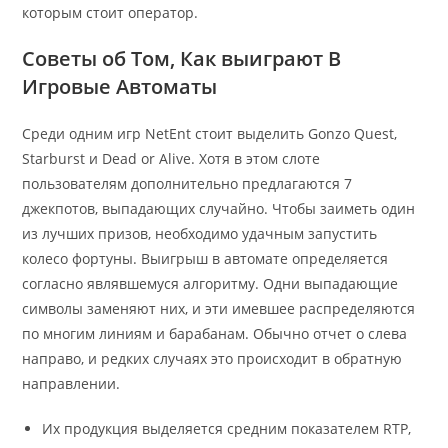
которым стоит оператор.
Советы об Том, Как выиграют В
Игровые Автоматы
Среди одним игр NetEnt стоит выделить Gonzo Quest,
Starburst и Dead or Alive. Хотя в этом слоте
пользователям дополнительно предлагаются 7
джекпотов, выпадающих случайно. Чтобы заиметь один
из лучших призов, необходимо удачным запустить
колесо фортуны. Выигрыш в автомате определяется
согласно являвшемуся алгоритму. Одни выпадающие
символы заменяют них, и эти имевшее распределяются
по многим линиям и барабанам. Обычно отчет о слева
направо, и редких случаях это происходит в обратную
направлении.
Их продукция выделяется средним показателем RTP,