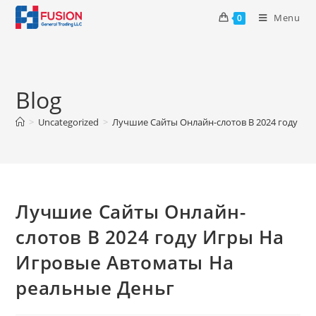
Menu
0
Blog
>
Uncategorized
>
Лучшие Сайты Онлайн-слотов В 2024 году Иг
Лучшие Сайты Онлайн-
слотов В 2024 году Игры На
Игровые Автоматы На
реальные Деньг