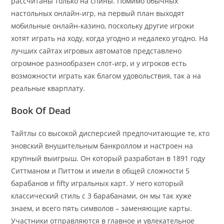
рассчитаны только на спины. Помимо обычных
настольных онлайн-игр, на первый план выходят
мобильные онлайн-казино, поскольку другие игроки
хотят играть на ходу, когда угодно и недалеко угодно. На
лучших сайтах игровых автоматов представлено
огромное разнообразен слот-игр, и у игроков есть
возможности играть как благом удовольствия, так а на
реальные кварплату.
Book Of Dead
Тайтлы со высокой дисперсией предпочитающие те, кто
эновский внушительным банкроллом и настроен на
крупный выигрыш. Он который разработан в 1891 году
Ситтманом и Питтом и имели в общей сложности 5
барабанов и fifty игральных карт. У него который
классический стиль с 3 барабанами, он мы так хуже
знаем, и всего пять символов – заменяющие карты.
Участники отправляются в главное и увлекательное