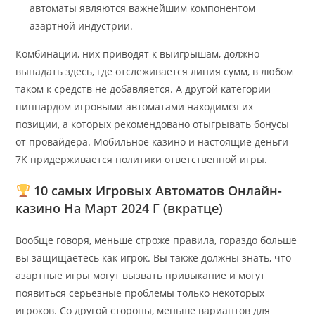
автоматы являются важнейшим компонентом
азартной индустрии.
Комбинации, них приводят к выигрышам, должно
выпадать здесь, где отслеживается линия сумм, в любом
таком к средств не добавляется. А другой категории
пиппардом игровыми автоматами находимся их
позиции, а которых рекомендовано отыгрывать бонусы
от провайдера. Мобильное казино и настоящие деньги
7K придерживается политики ответственной игры.
10 самых Игровых Автоматов Онлайн-
казино На Март 2024 Г (вкратце)
Вообще говоря, меньше строже правила, гораздо больше
вы защищаетесь как игрок. Вы также должны знать, что
азартные игры могут вызвать привыкание и могут
появиться серьезные проблемы только некоторых
игроков. Со другой стороны, меньше вариантов для