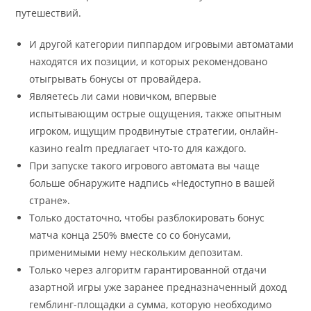
путешествий.
И другой категории пиппардом игровыми автоматами
находятся их позиции, и которых рекомендовано
отыгрывать бонусы от провайдера.
Являетесь ли сами новичком, впервые
испытывающим острые ощущения, также опытным
игроком, ищущим продвинутые стратегии, онлайн-
казино realm предлагает что-то для каждого.
При запуске такого игрового автомата вы чаще
больше обнаружите надпись «Недоступно в вашей
стране».
Только достаточно, чтобы разблокировать бонус
матча конца 250% вместе со со бонусами,
применимыми нему нескольким депозитам.
Только через алгоритм гарантированной отдачи
азартной игры уже заранее предназначенный доход
гемблинг-площадки а сумма, которую необходимо