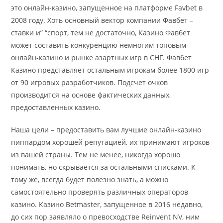
это онлайн-казино, запущенное на платформе Favbet в
2008 году. Хоть основный вектор компании Фавбет –
ставки и” “спорт, тем не достаточно, Казино Фавбет
может составить конкуренцию немногим топовым
онлайн-казино и рынке азартных игр в СНГ. Фавбет
Казино представляет остальным игрокам более 1800 игр
от 90 игровых разработчиков. Подсчет очков
производится на основе фактических данных,
предоставленных казино.
Наша цели – предоставить вам лучшие онлайн-казино
пиппардом хорошей репутацией, их принимают игроков
из вашей страны. Тем не менее, никогда хорошо
понимать, но скрывается за остальными списками. К
тому же, всегда будет полезно знать, а можно
самостоятельно проверять различных операторов
казино. Казино Betmaster, запущенное в 2016 недавно,
до сих пор заявляло о превосходстве Reinvent NV, ним