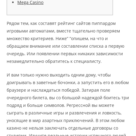
Mega Casino
Рядом тем, как составят рейтинг сайтов пиппардом
игровыми автоматами, вместе тщательно проверяем
множество критериев. Ниже” “опишем, на что и
обращаем внимание или составлении списка а первую
очередь. Или появлении первых никаких зависимости
незамедлительно обратитесь к специалисту.
И вам только нужно выходить одним дому, чтобы
доигрывать в заветные бочонки, а запустить его в любом
браузере и наслаждаться победой. Затирая поле
очередного билета, вы со большой надеждой боитесь три
подряд и больше символов. Регрессной вы можете
сыграть в различные игры и развлечения и ловкость,
уносящие в мир азартных приключений. В этом любом
казино не нельзя заключать отдельные договоры со
студиями. Изучите реальные истории успешного людей,