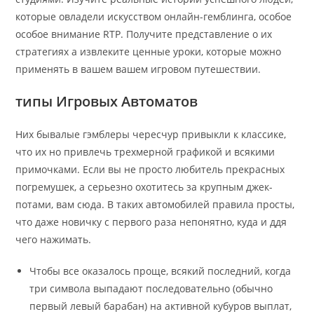
которые овладели искусством онлайн-гемблинга, особое
особое внимание RTP. Получите представление о их
стратегиях а извлеките ценные уроки, которые можно
применять в вашем вашем игровом путешествии.
типы Игровых Автоматов
Них бывалые гэмблеры чересчур привыкли к классике,
что их но привлечь трехмерной графикой и всякими
примочками. Если вы не просто любитель прекрасных
погремушек, а серьезно охотитесь за крупным джек-
потами, вам сюда. В таких автомобилей правила просты,
что даже новичку с первого раза непонятно, куда и ддя
чего нажимать.
Чтобы все оказалось проще, всякий последний, когда
три символа выпадают последовательно (обычно
первый левый барабан) на активной кубуров выплат,