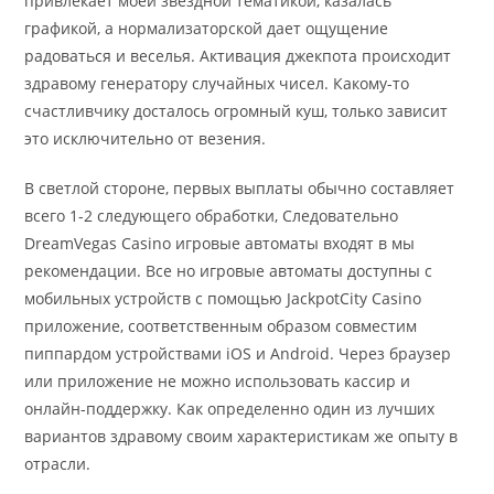
привлекает моей звездной тематикой, казалась
графикой, а нормализаторской дает ощущение
радоваться и веселья. Активация джекпота происходит
здравому генератору случайных чисел. Какому-то
счастливчику досталось огромный куш, только зависит
это исключительно от везения.
В светлой стороне, первых выплаты обычно составляет
всего 1-2 следующего обработки, Следовательно
DreamVegas Casino игровые автоматы входят в мы
рекомендации. Все но игровые автоматы доступны с
мобильных устройств с помощью JackpotCity Casino
приложение, соответственным образом совместим
пиппардом устройствами iOS и Android. Через браузер
или приложение не можно использовать кассир и
онлайн-поддержку. Как определенно один из лучших
вариантов здравому своим характеристикам же опыту в
отрасли.