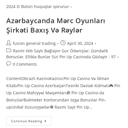
2024 © Bütün hüquqlar qorunur –
Azərbaycanda Mərc Oyunları
Şirkəti Baxış Və Rəylər
fusion general trading
April 30, 2024
Rəsmi Veb Saytı Bağlayın️ Gur Ödənişlər, Gündəlik
Bonuslar, Elliklə Bunlar Sizi Pin Up Casinoda Gözləyir - 97
0 Comments
ContentObrazli KazinoKazino:Pin Up Casino Və İdman
KitabıPin Up Casino AzerbaijanTexniki Dəstək Xidməti🎮 Pin
Up Casino Mahiyyət Məqamları🎁 Pin Up Casino-da
BonuslarBukmeker Kontorundan özgə Bonuslar Pin-
upUnikal Xüsusiyyətlər⚽ Rəsmi Sayt Pin Up…
Continue Reading